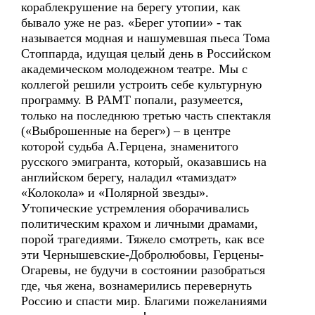
кораблекрушение на берегу утопии, как
бывало уже не раз. «Берег утопии» - так
называется модная и нашумевшая пьеса Тома
Стоппарда, идущая целый день в Российском
академическом молодежном театре. Мы с
коллегой решили устроить себе культурную
программу. В РАМТ попали, разумеется,
только на последнюю третью часть спектакля
(«Выброшенные на берег») – в центре
которой судьба А.Герцена, знаменитого
русского эмигранта, который, оказавшись на
английском берегу, наладил «тамиздат»
«Колокола» и «Полярной звезды».
Утопические устремления оборачивались
политическим крахом и личными драмами,
порой трагедиями. Тяжело смотреть, как все
эти Чернышевские-Добролюбовы, Герцены-
Огаревы, не будучи в состоянии разобраться
где, чья жена, вознамерились перевернуть
Россию и спасти мир. Благими пожеланиями