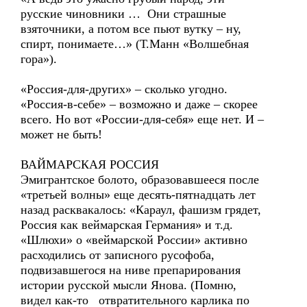
русские чиновники … Они страшные
взяточники, а потом все пьют вутку – ну,
спирт, понимаете…» (Т.Манн «Волшебная
гора»).
«Россия-для-других» – сколько угодно.
«Россия-в-себе» – возможно и даже – скорее
всего. Но вот «России-для-себя» еще нет. И –
может не быть!
ВАЙМАРСКАЯ РОССИЯ
Эмигрантское болото, образовавшееся после
«третьей волны» еще десять-пятнадцать лет
назад расквакалось: «Караул, фашизм грядет,
Россия как веймарская Германия» и т.д.
«Шлюхи» о «веймарской России» активно
расходились от записного русофоба,
подвизавшегося на ниве препарирования
истории русской мысли Янова. (Помню,
видел как-то отвратительного карлика по