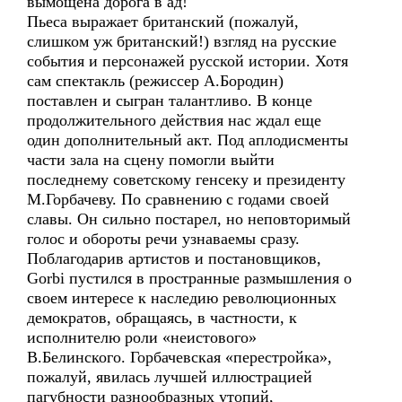
вымощена дорога в ад!
Пьеса выражает британский (пожалуй,
слишком уж британский!) взгляд на русские
события и персонажей русской истории. Хотя
сам спектакль (режиссер А.Бородин)
поставлен и сыгран талантливо. В конце
продолжительного действия нас ждал еще
один дополнительный акт. Под аплодисменты
части зала на сцену помогли выйти
последнему советскому генсеку и президенту
М.Горбачеву. По сравнению с годами своей
славы. Он сильно постарел, но неповторимый
голос и обороты речи узнаваемы сразу.
Поблагодарив артистов и постановщиков,
Gorbi пустился в пространные размышления о
своем интересе к наследию революционных
демократов, обращаясь, в частности, к
исполнителю роли «неистового»
В.Белинского. Горбачевская «перестройка»,
пожалуй, явилась лучшей иллюстрацией
пагубности разнообразных утопий,