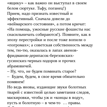
«ящику» – как важно он выступал в своем
белом сюртуке. Тьфу, поганец!)
Прием, надо признать известный и
эффективный. Сначала довели до
«веймарского состояния», а потом кричат:
«На помощь, ужосные русские фошисты нас
снасильничать собираются!). Помните, как в
эпоху перестройки и после тоже вопили о
«погромах»; а советская собственность между
тем, тю-тю, оказалась в лапах авенов-
фридманов-дерипасок-березовских-
гусинских-черных-ходоров и прочих
абрамовичей.
– Ну, что, не будем поминать старое?
– Будем, будем, в свое время обязательно
помянем!
Но ведь яновы, издающие звуки болотных
тварей с известной целью заметания следов,
маскировки, чтобы уж и «концы в воду»,
пусть и болотную – в чем-то … правы.