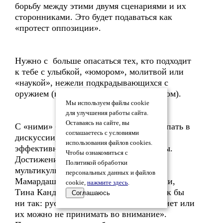
борьбу между этими двумя сценариями и их
сторонниками. Это будет подаваться как
«протест оппозиции».
Нужно с больше опасаться тех, кто подходит
к тебе с улыбкой, «юмором», молитвой или
«наукой», нежели подкрадывающихся с
оружием (не о личном, а о национальном).
Мы используем файлы cookie
для улучшения работы сайта.
Оставаясь на сайте, вы
С «ними» бессмысленно и вредно вступать в
соглашаетесь с условиями
дискуссии, надо лишь заботиться об
использования файлов cookies.
эффективной системе контрпропаганды.
Чтобы ознакомиться с
Достижения грузинской
Политикой обработки
мультикультурмультур: Мераб
персональных данных и файлов
Мамардашвили, Григорий Чхартишвили,
cookie,
нажмите здесь
.
Тина Канделаки … Ничего общего? Как бы
Соглашаюсь
ни так: русских, как отдельной нации нет или
их можно не принимать во внимание».