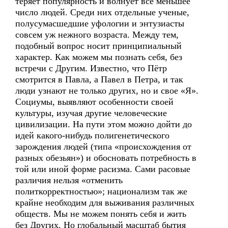
теряет популярность и волнует все меньшее
число людей. Среди них отдельные ученые,
полусумасшедшие уфологии и энтузиасты
совсем уж нежного возраста. Между тем,
подобный вопрос носит принципиальный
характер. Как можем мы познать себя, без
встречи с Другим. Известно, что Пётр
смотрится в Павла, а Павел в Петра, и так
люди узнают не только других, но и свое «Я».
Социумы, выявляют особенности своей
культуры, изучая другие человеческие
цивилизации. На пути этом можно дойти до
идей какого-нибудь полигенетического
зарождения людей (типа «происхождения от
разных обезьян») и обосновать потребность в
той или иной форме расизма. Сами расовые
различия нельзя «отменить
политкорректностью»; национализм так же
крайне необходим для выживания различных
обществ. Мы не можем понять себя и жить
без Других. Но глобальный масштаб бытия