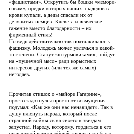
«фашистами». Открутить бы бошки «мемори-
совам», предки которых наших прадедов в
крови купали, а деды спасали их от
деловитых немцев. Клевета и всяческое
гажение вместо благодарности – их
фирменный стиль!
Но ведь действительно так подталкивают к
фашизму. Молодежь может увлечься в какой-
то степени. Станут «штурмовиками», пойдут
на «пушечной мясо» ради корыстных
интересов других (или тех же самых)
негодяев.
Прочитав стишок о «майоре Гагарине»,
просто задохнулся просто от возмущения –
подумал: «Как же они нас ненавидят». Так в
душу плюнуть народа, который после
страшной войны сына своего к звездам
запустил. Народу, которому, гордиться в его
несчастной и тяжелейшей жизни надо было