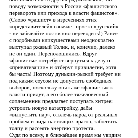
поводу возможности в России «фашистского
переворота или прихода к власти фашистов».
(Слово «фашист» в изречениях этих
«представителей» означает просто «русский»
- не забывайте постоянно переводить!) Ранее
с подобными кликушествами неоднократно
выступал ржавый Толик, и, конечно, далеко
не он один. Переполошились. Вдруг
«фашисты» потребуют вернуться к делу о
«приватизации» и отберут привилегии, хотя
бы часть! Поэтому дунькин-рыжий требует ни
под каким соусом не допустить свободных
выборов, поскольку опять же «фашисты» к
власти придут, а его более тяжеловесный
соплеменник предлагает поступать хитрее:
устроить новую катастройку, дабы
«выпустить пар», отвлечь народ от реальных
проблем и вида настоящих врагов, заболтать
толпу и рассеять энергию протеста.
Судя по всему, в ближайшее время мы увидим