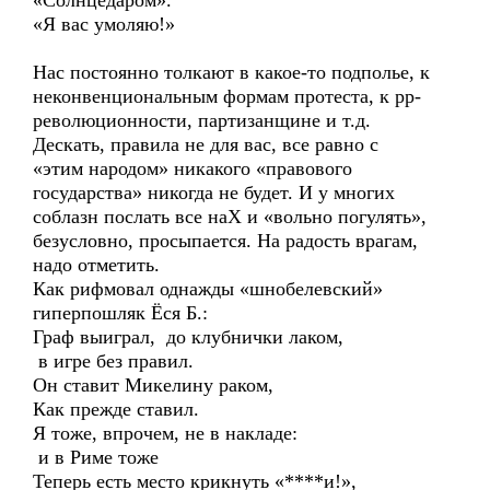
«Солнцедаром».
«Я вас умоляю!»
Нас постоянно толкают в какое-то подполье, к
неконвенциональным формам протеста, к рр-
революционности, партизанщине и т.д.
Дескать, правила не для вас, все равно с
«этим народом» никакого «правового
государства» никогда не будет. И у многих
соблазн послать все наХ и «вольно погулять»,
безусловно, просыпается. На радость врагам,
надо отметить.
Как рифмовал однажды «шнобелевский»
гиперпошляк Ёся Б.:
Граф выиграл, до клубнички лаком,
в игре без правил.
Он ставит Микелину раком,
Как прежде ставил.
Я тоже, впрочем, не в накладе:
и в Риме тоже
Теперь есть место крикнуть «****и!»,