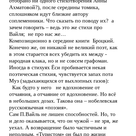
отобрано ни одного стихотворения Анны
Ахматовой?), после середины томика,
сплошняком идут близкие автору
соплеменники. Что сказать по поводу их? а
зачем говорить – ведь это же стихи про
Вайля; не про нас же…
Композиционно в середине книги Броцкий.
Конечно же, он никакой не великий поэт, как
в этом старается всех убедить их между -
народная клака, но и не совсем графоман.
Иногда в стихуях Ёси пробивается некая
поэтическая стихия, чувствуется запах пота
Муз (задыхающихся от выхлопных газов):
Как будто у него не вдохновение от
отчаяния, а отчаяние от вдохновение. Но всё
в небольших дозах. Такова она – нобелевская
русскоязычная «поэзия».
Сам П.Вайль не лишен способностей. Но, то
и дело оказывается, что он чужой – не зря, же
уехал. А возвращение было частичным и
неполным. «Туристом» он был по жизни