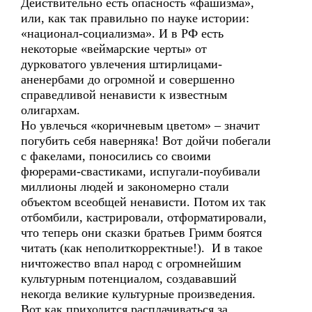
Действительно есть опасность «фашизма»,
или, как так правильно по науке истории:
«национал-социализма». И в РФ есть
некоторые «веймарские черты» от
дурковатого увлечения штирлицами-
аненербами до огромной и совершенно
справедливой ненависти к известным
олигархам.
Но увлечься «коричневым цветом» – значит
погубить себя наверняка! Вот дойчи побегали
с факелами, поносились со своими
фюрерами-свастиками, испугали-поубивали
миллионы людей и закономерно стали
объектом всеобщей ненависти. Потом их так
отбомбили, кастрировали, отформатировали,
что теперь они сказки братьев Гримм боятся
читать (как неполиткорректные!). И в такое
ничтожество впал народ с огромнейшим
культурным потенциалом, создававший
некогда великие культурные произведения.
Вот как приходится расплачиваться за