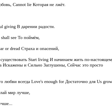
юбовь, Cannot lie Которая не лжёт.
ful giving В дарении радости.
shall see То поймём,
ar or dread Страха и опасений,
 существовать Start living И начинаем жить по-настояще
 Искажены и Сильно Заглушены, Сейчас это просто
 что любви всегда Love's enough for Достаточно для Us gro
елай мир лучше,
учше...