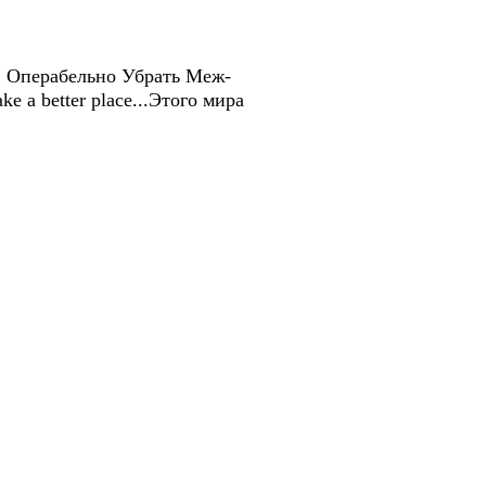
е, Операбельно Убрать Меж-
a better place...Этого мира