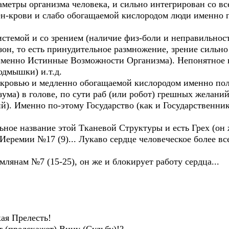
аметры организма человека, и сильно интегрирован со в
 вен-крови и слабо обогащаемой кислородом люди именн
истемой и со зрением (наличие физ-боли и неправильнос
он, то есть принудительное размножение, зрение сильно
 именно Истинные Возможности Организма). Непонятное н
одмышки) и.т.д.
й кровью и медленно обогащаемой кислородом именно пол
зума) в голове, по сути раб (или робот) грешных желаний
й). Именно по-этому Государство (как и Государственник
ьное название этой Тканевой Структуры и есть Грех (он
Иеремии №17 (9)... Лукаво сердце человеческое более вс
млянам №7 (15-25), он же и блокирует работу сердца...
кая Прелесть!