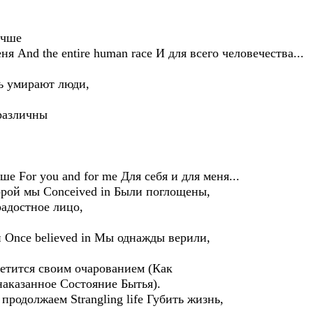
лучше
еня And the entire human race И для всего человечества...
нь умирают люди,
зразличны
ше For you and for me Для себя и для меня...
орой мы Conceived in Были поглощены,
 радостное лицо,
й Once believed in Мы однажды верили,
светится своим очарованием (Как
наказанное Состояние Бытья).
продолжаем Strangling life Губить жизнь,