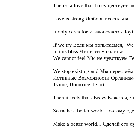
There's a love that То существует л
Love is strong Любовь всесильна
It only cares for И заключается Joy
If we try Если мы попытаемся, We 
In this bliss Что в этом счастье
We cannot feel Мы не чувствуем Fe
We stop existing and Мы перестаём
Истинные Возможности Организма
Тупое, Вонючее Тело)...
Then it feels that always Кажется,
So make a better world Поэтому сд
Make a better world... Сделай его л