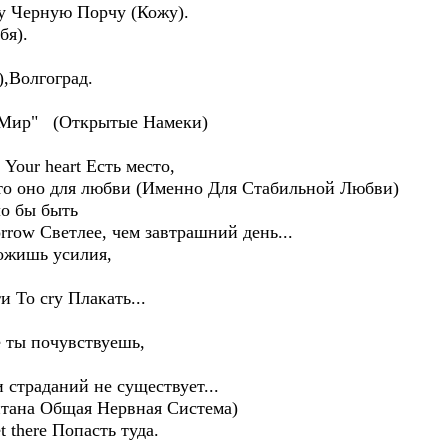
у Черную Порчу (Кожу).
бя).
олгоград.
и Мир" (Открытые Намеки)
е Your heart Есть место,
, что оно для любви (Именно Для Стабильной Любви)
ло бы быть
orrow Светлее, чем завтрашний день...
ложишь усилия,
 To cry Плакать...
сте ты почувствуешь,
 и страданий не существует...
итана Общая Нервная Система)
 there Попасть туда.