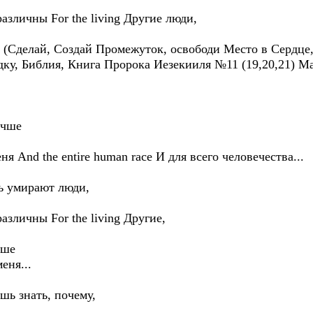
различны For the living Другие люди,
то (Сделай, Создай Промежуток, освободи Место в Сердц
, Библия, Книга Пророка Иезекииля №11 (19,20,21) Make 
лучше
еня And the entire human race И для всего человечества...
нь умирают люди,
различны For the living Другие,
чше
еня...
шь знать, почему,