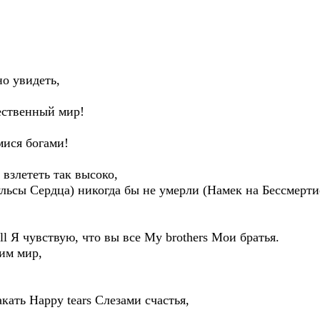
но увидеть,
жественный мир!
мися богами!
 взлететь так высоко,
Пульсы Сердца) никогда бы не умерли (Намек на Бессмертие
 all Я чувствую, что вы все My brothers Мои братья.
рим мир,
акать Happy tears Слезами счастья,