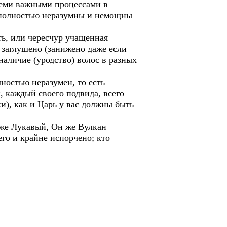
семи важными процессами в
о полностью неразумны и немощны
ть, или чересчур учащенная
 заглушено (занижено даже если
аличие (уродство) волос в разных
ностью неразумен, то есть
, каждый своего подвида, всего
и), как и Царь у вас должны быть
 же Лукавый, Он же Вулкан
его и крайне испорчено; кто