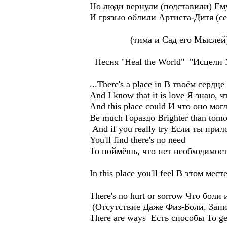
Но люди вернули (подставили) Ем
И грязью облили Артиста-Дитя (се
(тима и Сад его Мыслей),В
Песня "Heal the World" "Исцел
...There's a place in В твоём сердц
And I know that it is love Я знаю
And this place could И что оно мог
Be much Гораздо Brighter than tom
And if you really try Если ты при
You'll find there's no need
То поймёшь, что нет необходимости
In this place you'll feel В этом ме
There's no hurt or sorrow Что боли
(Отсутствие Даже Физ-Боли, Зап
There are ways Есть способы To get