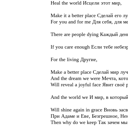
Heal the world Исцели этот мир,
Make it a better place Сделай его 
For you and for me Для себя, для м
There are people dying Каждый де
If you care enough Если тебе небе
For the living Другие,
Make a better place Сделай мир луч
And the dream we were Мечта, кот
Will reveal a joyful face Явит своё
And the world we И мир, в которы
Will shine again in grace Вновь за
При Адаме и Еве, Безгрешное, Не
Then why do we keep Так зачем мы 