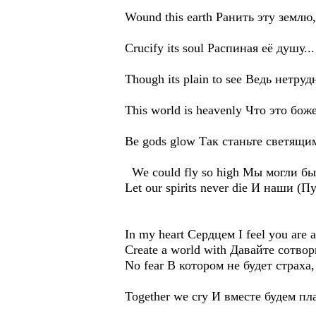
Wound this earth Ранить эту землю,
Crucify its soul Распиная её душу...
Though its plain to see Ведь нетруд
This world is heavenly Что это бо
Be gods glow Так станьте светящи
We could fly so high Мы могли бы
Let our spirits never die И наши (
In my heart Сердцем I feel you are
Create a world with Давайте сотво
No fear В котором не будет страха,
Together we cry И вместе будем пл