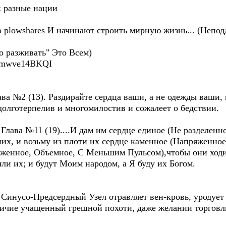
ак разные нации
to plowshares И начинают строить мирную жизнь... (Неп
до разживать" Это Всем)
=Qmwve14BKQI
ва №2 (13). Раздирайте сердца ваши, а не одежды ваши, 
долготерпелив и многомилостив и сожалеет о бедствии.
Глава №11 (19)....И дам им сердце единое (Не разделенн
их, и возьму из плоти их сердце каменное (Напряженное
яженное, Объемное, С Меньшим Пульсом),чтобы они ход
и их; и будут Моим народом, а Я буду их Богом.
Синусо-Предсердный Узел отравляет вен-кровь, уродует 
личие учащенный грешной похоти, даже желании торговли