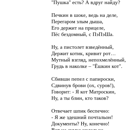
"Пушка" есть? А вдруг найду?
Печкин в шоке, ведь на деле,
Перегаром злым дыша,
Его держит на прицеле,
Пёс бездомный, с ПэПэШа.
Ну, а пистолет взведённый,
Держит котик, кривит рот…
Мутный взгляд, непохмелённый,
Грудь в наколке – "Ёшкин кот".
Сбивши пепел с папироски,
Сдвинув брови (ох, суров!),
Говорит: - Я кот Матроскин,
Ну, а ты блин, кто таков?
Отвечает шпик беспечно:
- Я же здешний почтальон!
Документы? Ну, конечно!