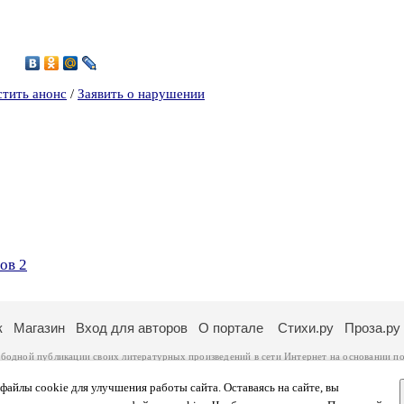
0
стить анонс
/
Заявить о нарушении
ов 2
к
Магазин
Вход для авторов
О портале
Стихи.ру
Проза.ру
ободной публикации своих литературных произведений в сети Интернет на основании
по
ся
законом
. Перепечатка произведений возможна только с согласия его автора, к котором
ры несут самостоятельно на основании
правил публикации
и
законодательства Российско
айлы cookie для улучшения работы сайта. Оставаясь на сайте, вы
ональных данных
. Вы также можете посмотреть более подробную
информацию о портал