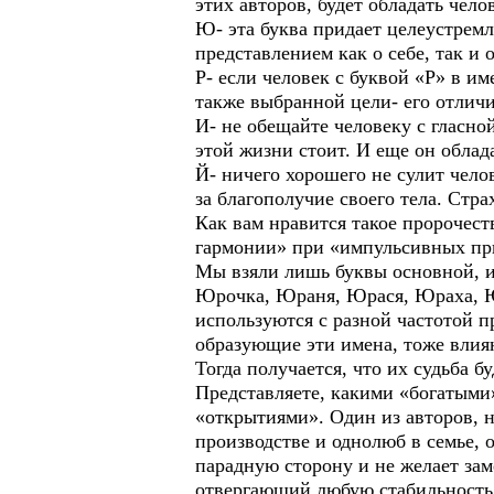
этих авторов, будет обладать чел
Ю- эта буква придает целеустрем
представлением как о себе, так и
Р- если человек с буквой «Р» в им
также выбранной цели- его отличи
И- не обещайте человеку с гласной
этой жизни стоит. И еще он обла
Й- ничего хорошего не сулит чел
за благополучие своего тела. Стр
Как вам нравится такое пророчест
гармонии» при «импульсивных пр
Мы взяли лишь буквы основной, 
Юрочка, Юраня, Юрася, Юраха, 
используются с разной частотой 
образующие эти имена, тоже влияю
Тогда получается, что их судьба бу
Представляете, какими «богатыми»
«открытиями». Один из авторов, н
производстве и однолюб в семье, 
парадную сторону и не желает за
отвергающий любую стабильность,