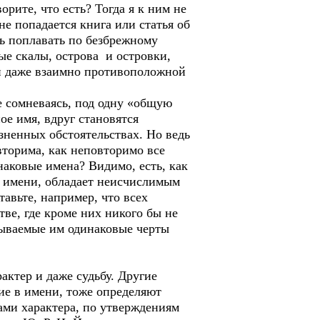
рите, что есть? Тогда я к ним не
е попадается книга или статья об
ть поплавать по безбрежному
ые скалы, острова и островки,
 и даже взаимно противоположной
ся.
сомневаясь, под одну «общую
ое имя, вдруг становятся
зненных обстоятельствах. Но ведь
вторима, как неповторимо все
наковые имена? Видимо, есть, как
т имени, обладает неисчислимым
тавьте, например, что всех
ве, где кроме них никого бы не
сываемые им одинаковые черты
актер и даже судьбу. Другие
ние в имени, тоже определяют
тами характера, по утверждениям