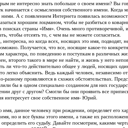
орым не интересно знать побольше о своем имени? Вы гово
к начинается с осмысления собственного имени. Когда мн
с ними. А с появлением Интернета появилась возможнос
азаться хорошим лоцманом, чтобы не разбиться о коварн
в поисках страны «Имя». Очень много противоречивой,
ать, чтобы отсеять то, с чем вы не можете согласить
сна, но когда всех, носящих это имя, подводят, не 
озможно. Получается, что все, носящие какое-то конкретн
м характера, по поведению и поступкам в различных жи
н, второго такого в мире не найти, и жизнь у него непо
ь ли что-то действительно общее у людей, носящих оди
то легко объяснить. Ведь каждый человек, независимо о
по-разному проявляются в схожих обстоятельствах. Предс
или бы в одном специально созданном для них государст
щении друг с другом? Смогли бы они проявить все припи
ня интересует свое собственное имя- Юрий.
 имя, данное человеку при рождении, определяет его хар
 имя, но и все буквы этого имени, а также их расположе
 определить его судьбу. Давайте посмотрим, какими чер