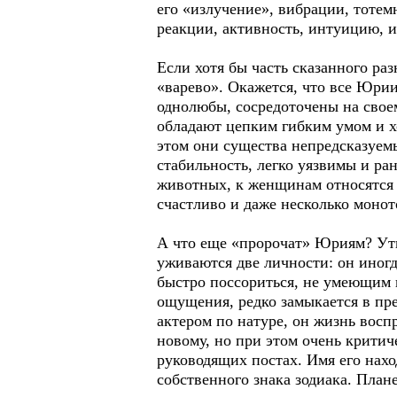
его «излучение», вибрации, тотем
реакции, активность, интуицию, и
Если хотя бы часть сказанного ра
«варево». Окажется, что все Юри
однолюбы, сосредоточены на свое
обладают цепким гибким умом и х
этом они существа непредсказуемы
стабильность, легко уязвимы и р
животных, к женщинам относятся 
счастливо и даже несколько монот
А что еще «пророчат» Юриям? Ут
уживаются две личности: он иног
быстро поссориться, не умеющим 
ощущения, редко замыкается в пре
актером по натуре, он жизнь восп
новому, но при этом очень критич
руководящих постах. Имя его нахо
собственного знака зодиака. План