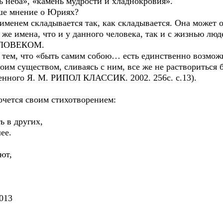
нь неба», «камень мудрости и хладнокровия».
ние о Юриях?
менем складывается так, как складывается. Она может ок
же имена, что и у данного человека, так и с жизнью лю
ЧЕЛОВЕКОМ.
 тем, что «быть самим собою… есть единственно возможн
оим существом, сливаясь с ним, все же не раствориться 
енного Я. М. РИПОЛ КЛАССИК. 2002. 256с. с.13).
очется своим стихотворением:
ь в других,
ее.
ют,
13