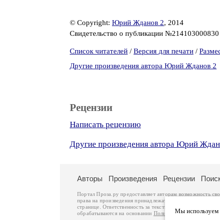
© Copyright:
Юрий Жданов 2
, 2014
Свидетельство о публикации №21410300083
Список читателей
/
Версия для печати
/
Разме
Другие произведения автора Юрий Жданов 2
Рецензии
Написать рецензию
Другие произведения автора Юрий Ждан
Авторы
Произведения
Рецензии
Поис
Портал Проза.ру предоставляет авторам возможность св
права на произведения принадлежат авторам и охраняют
странице. Ответственность за тексты произведений авто
Мы используем ф
обрабатываются на основании
Политики обработки перс