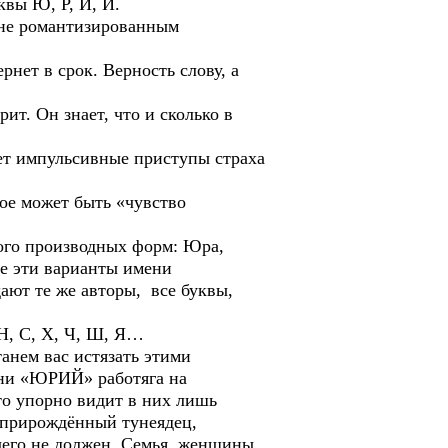
квы Ю, Р, И, Й.
шне романтизированным
рнет в срок. Верность слову, а
ит. Он знает, что и сколько в
ует импульсивные приступы страха
ое может быть «чувство
ого производных форм: Юра,
 эти варианты имени
ают те же авторы, все буквы,
, Н, С, Х, Ч, Ш, Я…
анем вас истязать этими
мени «ЮРИЙ» работяга на
то упорно видит в них лишь
й прирождённый тунеядец,
чего не должен. Семья, женщины,