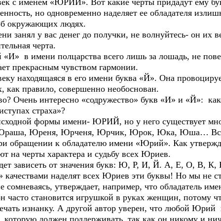
овек с именем «ЮРИЙ». Вот какие черты придадут ему бу
ленность, но одновременно наделяет ее обладателя изли
 об окружающих людях.
ени занял у вас денег до получки, не волнуйтесь- он их ве
тельная черта.
 «И» в имени полцарства всего лишь за лошадь, не повер
дает прекрасным чувством гармонии.
овеку находящаяся в его имени буква «Й». Она провоцир
ах, как правило, совершенно необоснован.
во? Очень интересно «содружество» букв «И» и «Й»: как
иступах страха»?
исходной формы имени- ЮРИЙ, но у него существует мн
Юраша, Юреня, Юрченя, Юрчик, Юрок, Юка, Юша… Все
при обращении к обладателю имени «Юрий». Как утвержд
т на черты характера и судьбу всех Юриев.
дет зависеть от значения букв: Ю, Р, И, Й. А, Е, О, В, К
 качествами наделят всех Юриев эти буквы! Но мы не ст
е сомневаясь, утверждает, например, что обладатель и
он часто становится игрушкой в руках женщин, потому ч
мечать изнанку. А другой автор уверен, что любой Юри
 которую должен поддерживать, так как он никому и ни