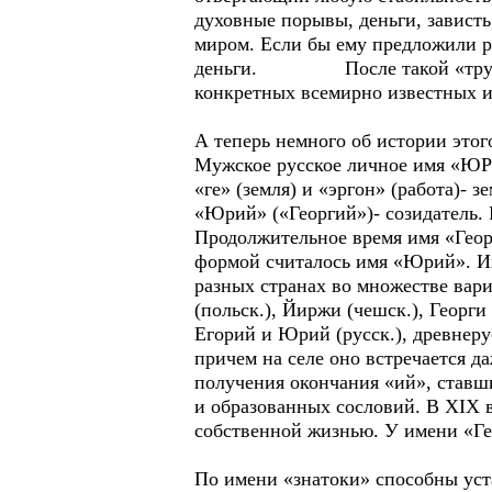
духовные порывы, деньги, зависть,
миром. Если бы ему предложили ра
деньги. После такой «трудовой
конкретных всемирно известных
А теперь немного об истории этог
Мужское русское личное имя «ЮР
«ге» (земля) и «эргон» (работа)-
«Юрий» («Георгий»)- созидатель. 
Продолжительное время имя «Георг
формой считалось имя «Юрий». Им
разных странах во множестве вариа
(польск.), Йиржи (чешск.), Георги
Егорий и Юрий (русск.), древнеру
причем на селе оно встречается д
получения окончания «ий», ставш
и образованных сословий. В XIX 
собственной жизнью. У имени «Ге
По имени «знатоки» способны уста