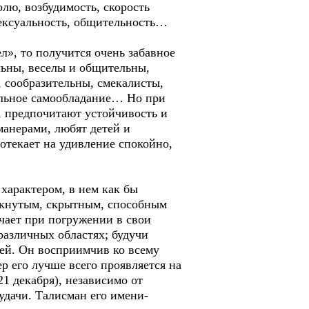
олю, возбудимость, скорость
сексуальность, общительность…
л», то получится очень забавное
льны, веселы и общительны,
 сообразительны, смекалисты,
ельное самообладание… Но при
и, предпочитают устойчивость и
манерами, любят детей и
отекает на удивление спокойно,
арактером, в нем как бы
мкнутым, скрытным, способным
чает при погружении в свои
различных областях; будучи
лей. Он восприимчив ко всему
р его лучше всего проявляется на
21 декабря), независимо от
удачи. Талисман его имени-