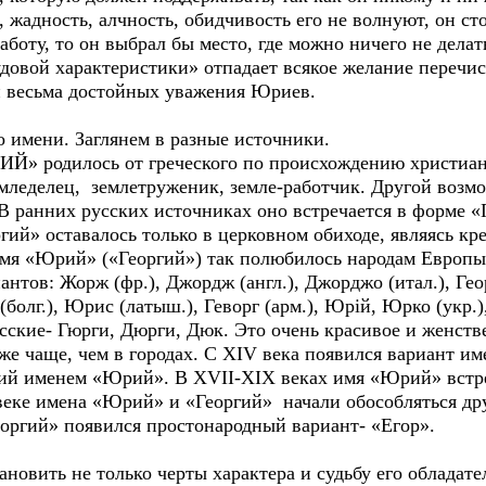
 жадность, алчность, обидчивость его не волнуют, он ст
боту, то он выбрал бы место, где можно ничего не делат
 характеристики» отпадает всякое желание перечисл
 и весьма достойных уважения Юриев.
о имени. Заглянем в разные источники.
ИЙ» родилось от греческого по происхождению христиа
 земледелец, землетруженик, земле-работчик. Другой воз
В ранних русских источниках оно встречается в форме «
ий» оставалось только в церковном обиходе, являясь кр
я «Юрий» («Георгий») так полюбилось народам Европы,
нтов: Жорж (фр.), Джордж (англ.), Джорджо (итал.), Геор
 (болг.), Юрис (латыш.), Геворг (арм.), Юрiй, Юрко (укр
сские- Гюрги, Дюрги, Дюк. Это очень красивое и женств
аже чаще, чем в городах. С XIV века появился вариант и
ий именем «Юрий». В XVII-XIX веках имя «Юрий» встреч
веке имена «Юрий» и «Георгий» начали обособляться дру
оргий» появился простонародный вариант- «Егор».
новить не только черты характера и судьбу его обладател