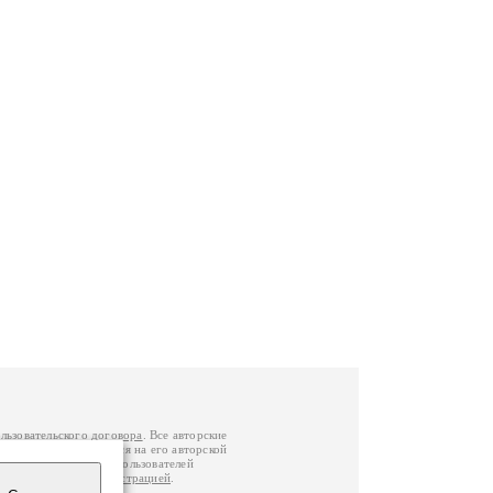
льзовательского договора
. Все авторские
у вы можете обратиться на его авторской
й Федерации
. Данные пользователей
е
и
связаться с администрацией
.