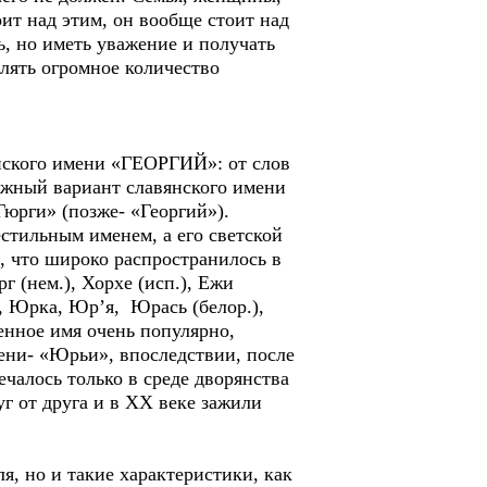
оит над этим, он вообще стоит над
ь, но иметь уважение и получать
ять огромное количество
нского имени «ГЕОРГИЙ»: от слов
можный вариант славянского имени
Гюрги» (позже- «Георгий»).
естильным именем, а его светской
 что широко распространилось в
г (нем.), Хорхе (исп.), Ежи
.), Юрка, Юр’я, Юрась (белор.),
енное имя очень популярно,
мени- «Юрьи», впоследствии, после
алось только в среде дворянства
г от друга и в XX веке зажили
я, но и такие характеристики, как