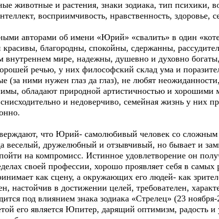
ные животные и растения, знаки зодиака, тип психики, в
нтеллект, восприимчивость, нравственность, здоровье, 
зными авторами об имени «Юрий» «свалить» в один «коте
и красивы, благородны, спокойны, сдержанны, рассудите
м внутреннем мире, надежны, душевно и духовно богаты,
орошей речью, у них философский склад ума и поразит
е (за ними нужен глаз да глаз), не любят неожиданност
анимы, обладают природной артистичностью и хорошими 
снисходительно и недоверчиво, семейная жизнь у них пр
онно.
верждают, что Юрий- самолюбивый человек со сложным х
да веселый, дружелюбный и отзывчивый, но бывает и за
пойти на компромисс. Истинное удовлетворение он полу
делах своей профессии, хорошо проявляет себя в самых 
ринимает как сцену, а окружающих его людей- как зрите
ен, настойчив в достижении целей, требователен, характе
дится под влиянием знака зодиака «Стрелец» (23 ноября-
етой его является Юпитер, дарящий оптимизм, радость и 