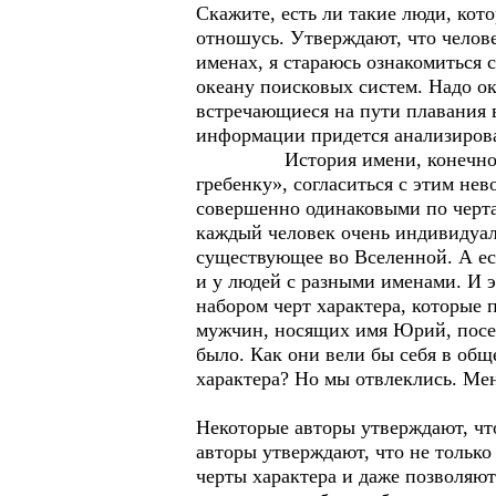
Скажите, есть ли такие люди, кот
отношусь. Утверждают, что челове
именах, я стараюсь ознакомиться 
океану поисковых систем. Надо ок
встречающиеся на пути плавания 
информации придется анализиров
История имени, конечно, интере
гребенку», согласиться с этим нев
совершенно одинаковыми по черта
каждый человек очень индивидуале
существующее во Вселенной. А ест
и у людей с разными именами. И э
набором черт характера, которые 
мужчин, носящих имя Юрий, посел
было. Как они вели бы себя в об
характера? Но мы отвлеклись. Ме
Некоторые авторы утверждают, что
авторы утверждают, что не только
черты характера и даже позволяют