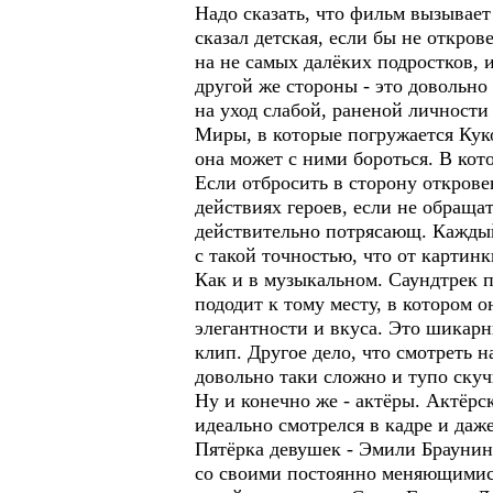
Надо сказать, что фильм вызывает
сказал детская, если бы не откро
на не самых далёких подростков,
другой же стороны - это довольно
на уход слабой, раненой личности 
Миры, в которые погружается Куко
она может с ними бороться. В кот
Если отбросить в сторону открове
действиях героев, если не обраща
действительно потрясающ. Каждый
с такой точностью, что от картин
Как и в музыкальном. Саундтрек п
пододит к тому месту, в котором о
элегантности и вкуса. Это шикар
клип. Другое дело, что смотреть 
довольно таки сложно и тупо скуч
Ну и конечно же - актёры. Актёрс
идеально смотрелся в кадре и даж
Пятёрка девушек - Эмили Брауни
со своими постоянно меняющимися