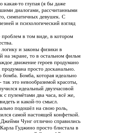
 какая-то глупая (я бы даже
ейшими диалогами, рассчитанными
то, симпатичных девушек. С
лезней и психологический взгляд
 проблем в том виде, в котором
ества.
 логику и законы физики в
й на экране, то в остальном фильм
аждое движение героев продумано
а продумана просто досканально.
 бомба. Бомба, которая идеально
- так это невообразимой красоты,
лучился идеальный двухчасовой
 с пулемётами два часа, всё же,
видеть и какой-то смысл.
еально подошёл на свою роль,
чился самой настоящей конфеткой.
 Джейми Чунг отлично справились
Карла Гуджино просто блистала в