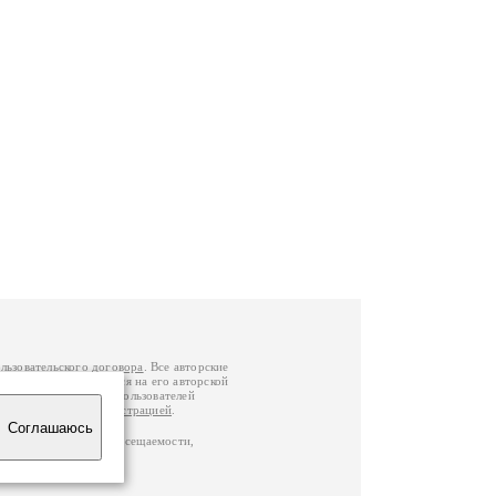
льзовательского договора
. Все авторские
у вы можете обратиться на его авторской
й Федерации
. Данные пользователей
е
и
связаться с администрацией
.
Соглашаюсь
по данным счетчика посещаемости,