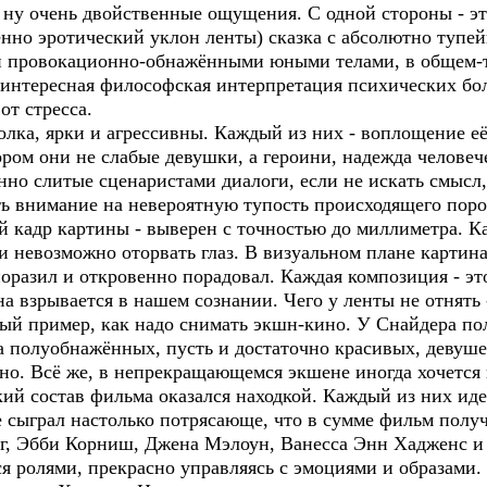
 ну очень двойственные ощущения. С одной стороны - это
венно эротический уклон ленты) сказка с абсолютно туп
 и провокационно-обнажёнными юными телами, в общем-
 интересная философская интерпретация психических бо
от стресса.
лка, ярки и агрессивны. Каждый из них - воплощение её
ором они не слабые девушки, а героини, надежда человеч
нно слитые сценаристами диалоги, если не искать смысл,
ть внимание на невероятную тупость происходящего поро
 кадр картины - выверен с точностью до миллиметра. К
ки невозможно оторвать глаз. В визуальном плане картин
оразил и откровенно порадовал. Каждая композиция - это
на взрывается в нашем сознании. Чего у ленты не отнять 
ный пример, как надо снимать экшн-кино. У Снайдера по
на полуобнажённых, пусть и достаточно красивых, девушек
но. Всё же, в непрекращающемся экшене иногда хочется 
кий состав фильма оказался находкой. Каждый из них ид
е сыграл настолько потрясающе, что в сумме фильм полу
нг, Эбби Корниш, Джена Мэлоун, Ванесса Энн Хадженс и
 ролями, прекрасно управляясь с эмоциями и образами. 