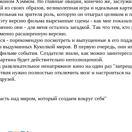
 Джоном Хэммом. Но главные овации, конечно же, заслуж
 из своих образов, великолепная игра и идеальная карти
ельная на зрителя роль, которую он отыграл целиком и 
эту версию фильма вырезанные сцены - как мне показал
енно они - для меня осталось загадкой. Так что тем, кт
 именно расширенную версию.
лся - порекомендую посмотреть и выпущенные в его под
из выдуманных Куколкой миров. В первую очередь, они 
фильме события. Создатели знали, как можно заинтересов
картина будет действительно неполноценной.
к развлекательное ненапряжное кино на один раз "запре
ствия нужно полностью отключить мозг и настроиться на 
друзей.
сть над миром, который создаем вокруг себя"