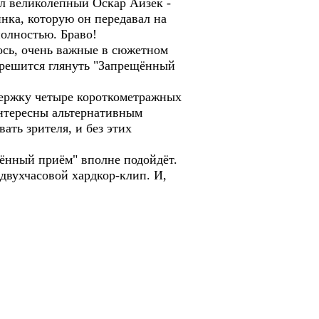
ил великолепный Оскар Айзек -
нка, которую он передавал на
полностью. Браво!
ось, очень важные в сюжетном
о решится глянуть "Запрещённый
держку четыре короткометражных
интересны альтернативным
ать зрителя, и без этих
щённый приём" вполне подойдёт.
двухчасовой хардкор-клип. И,