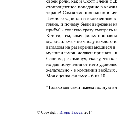
своей роли, как и Скотт Гленн с
стопроцентное попадание в каждый
экране! Самая эмоционально-влият
Немного удивили и включённые в 
плане, и почему были вырезаны им
приём" - советую сразу смотреть
Кстати, тем, кому фильм понрави
мультфильма - по числу каждого 
взглядом на разворачивающиеся в 
мультфильмов, должен признать, 
Словом, резюмируя, скажу, что ка
но для получения от него удоволь
желательно - в компании весёлых 
Моя оценка фильму - 6 из 10.
"Только мы сами имеем полную вла
© Copyright:
Игорь Тазеев
, 2014