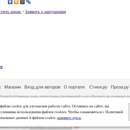
9
стить анонс
/
Заявить о нарушении
ев
к
Магазин
Вход для авторов
О портале
Стихи.ру
Проза.ру
ободной публикации своих литературных произведений в сети Интернет на основании
по
ся
законом
. Перепечатка произведений возможна только с согласия его автора, к котором
ры несут самостоятельно на основании
правил публикации
и
законодательства Российско
айлы cookie для улучшения работы сайта. Оставаясь на сайте, вы
ональных данных
. Вы также можете посмотреть более подробную
информацию о портал
условиями использования файлов cookies. Чтобы ознакомиться с Политикой
тысяч посетителей, которые в общей сумме просматривают более полумиллиона страниц 
ональных данных и файлов cookie,
нажмите здесь
.
афе указано по две цифры: количество просмотров и количество посетителей.
работает под эгидой
Российского союза писателей
.
18+