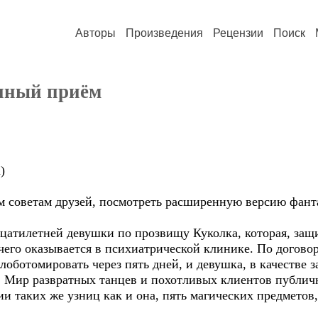
Авторы
Произведения
Рецензии
Поиск
нный приём
)
ым советам друзей, посмотреть расширенную версию фант
цатилетней девушки по прозвищу Куколка, которая, защи
е чего оказывается в психиатрической клинике. По догов
лоботомировать через пять дней, и девушка, в качестве
 Мир развратных танцев и похотливых клиентов публичн
нии таких же узниц как и она, пять магических предметов