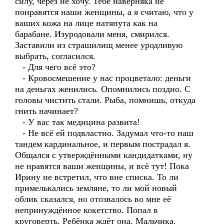
силу, через не хочу. Тебе наверняка не
понравятся наши женщины, а я считаю, что у
ваших кожа на лице натянута как на
барабане. Изуродовали меня, смирился.
Заставили из страшилищ менее уродливую
выбрать, согласился.
- Для чего всё это?
- Кровосмешение у нас процветало: деньги
на деньгах женились. Опомнились поздно. С
головы чистить стали. Рыба, помнишь, откуда
гнить начинает?
- У вас так медицина развита!
- Не всё ей подвластно. Задумал что-то наш
тандем кардинальное, и первым пострадал я.
Общался с утверждёнными кандидатками, ну
не нравятся ваши женщины, и всё тут! Пока
Ирину не встретил, что вне списка. То ли
примелькались земляне, то ли мой новый
облик сказался, но отозвалось во мне её
непринуждённое кокетство. Попал в
круговерть. Ребёнка ждёт она. Мальчика.