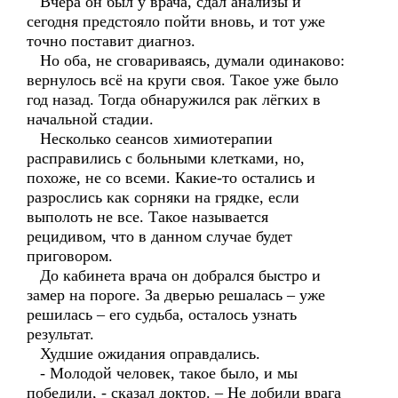
Вчера он был у врача, сдал анализы и
сегодня предстояло пойти вновь, и тот уже
точно поставит диагноз.
Но оба, не сговариваясь, думали одинаково:
вернулось всё на круги своя. Такое уже было
год назад. Тогда обнаружился рак лёгких в
начальной стадии.
Несколько сеансов химиотерапии
расправились с больными клетками, но,
похоже, не со всеми. Какие-то остались и
разрослись как сорняки на грядке, если
выполоть не все. Такое называется
рецидивом, что в данном случае будет
приговором.
До кабинета врача он добрался быстро и
замер на пороге. За дверью решалась – уже
решилась – его судьба, осталось узнать
результат.
Худшие ожидания оправдались.
- Молодой человек, такое было, и мы
победили, - сказал доктор. – Не добили врага