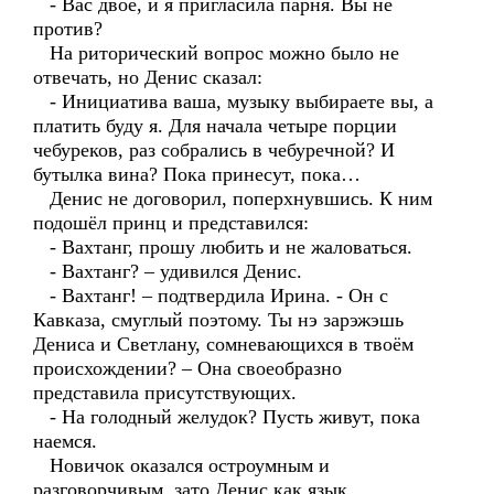
- Вас двое, и я пригласила парня. Вы не
против?
На риторический вопрос можно было не
отвечать, но Денис сказал:
- Инициатива ваша, музыку выбираете вы, а
платить буду я. Для начала четыре порции
чебуреков, раз собрались в чебуречной? И
бутылка вина? Пока принесут, пока…
Денис не договорил, поперхнувшись. К ним
подошёл принц и представился:
- Вахтанг, прошу любить и не жаловаться.
- Вахтанг? – удивился Денис.
- Вахтанг! – подтвердила Ирина. - Он с
Кавказа, смуглый поэтому. Ты нэ зарэжэшь
Дениса и Светлану, сомневающихся в твоём
происхождении? – Она своеобразно
представила присутствующих.
- На голодный желудок? Пусть живут, пока
наемся.
Новичок оказался остроумным и
разговорчивым, зато Денис как язык