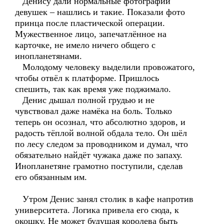
Денису дали нормальные фотографии
девушек – нашлись и такие. Показали фото
принца после пластической операции.
Мужественное лицо, запечатлённое на
карточке, не имело ничего общего с
инопланетянами.
Молодому человеку выделили провожатого,
чтобы отвёл к платформе. Пришлось
спешить, так как время уже поджимало.
Денис дышал полной грудью и не
чувствовал даже намёка на боль. Только
теперь он осознал, что абсолютно здоров, и
радость тёплой волной обдала тело. Он шёл
по лесу следом за проводником и думал, что
обязательно найдёт чужака даже по запаху.
Инопланетяне грамотно поступили, сделав
его обязанным им.
Утром Денис занял столик в кафе напротив
университета. Логика привела его сюда, к
окошку. Не может будущая королева быть