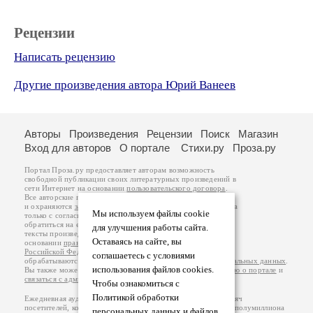
Рецензии
Написать рецензию
Другие произведения автора Юрий Ванеев
Авторы
Произведения
Рецензии
Поиск
Магазин
Вход для авторов
О портале
Стихи.ру
Проза.ру
Портал Проза.ру предоставляет авторам возможность
свободной публикации своих литературных произведений в
сети Интернет на основании
пользовательского договора
.
Все авторские права на произведения принадлежат авторам
и охраняются
законом
. Перепечатка произведений возможна
Мы используем файлы cookie
только с согласия его автора, к которому вы можете
обратиться на его авторской странице. Ответственность за
для улучшения работы сайта.
тексты произведений авторы несут самостоятельно на
Оставаясь на сайте, вы
основании
правил публикации
и
законодательства
Российской Федерации
. Данные пользователей
соглашаетесь с условиями
обрабатываются на основании
Политики обработки персональных данных
.
использования файлов cookies.
Вы также можете посмотреть более подробную
информацию о портале
и
связаться с администрацией
.
Чтобы ознакомиться с
Политикой обработки
Ежедневная аудитория портала Проза.ру – порядка 100 тысяч
посетителей, которые в общей сумме просматривают более полумиллиона
персональных данных и файлов