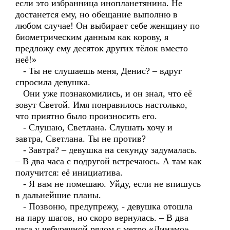
если это избранница инопланетянина. Не
достанется ему, но обещание выполню в
любом случае! Он выбирает себе женщину по
биометрическим данным как корову, я
предложу ему десяток других тёлок вместо
неё!»
- Ты не слушаешь меня, Денис? – вдруг
спросила девушка.
Они уже познакомились, и он знал, что её
зовут Светой. Имя понравилось настолько,
что приятно было произносить его.
- Слушаю, Светлана. Слушать хочу и
завтра, Светлана. Ты не против?
- Завтра? – девушка на секунду задумалась.
– В два часа с подругой встречаюсь. А там как
получится: её инициатива.
- Я вам не помешаю. Уйду, если не впишусь
в дальнейшие планы.
- Позвоню, предупрежу, - девушка отошла
на пару шагов, но скоро вернулась. – В два
часа у чебуречной рядом с метро «Динамо».