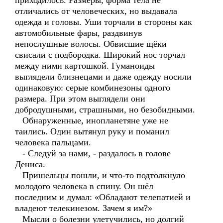
приходилось. Размеры, форма тела не
отличались от человеческих, но выдавала
одежда и головы. Уши торчали в стороны как
автомобильные фары, раздвинув
непослушные волосы. Обвисшие щёки
свисали с подбородка. Широкий нос торчал
между ними картошкой. Гуманоиды
выглядели близнецами и даже одежду носили
одинаковую: серые комбинезоны одного
размера. При этом выглядели они
добродушными, страшными, но безобидными.
Обнаруженные, инопланетяне уже не
таились. Один вытянул руку и поманил
человека пальцами.
- Следуй за нами, - раздалось в голове
Дениса.
Пришельцы пошли, и что-то подтолкнуло
молодого человека в спину. Он шёл
последним и думал: «Обладают телепатией и
владеют телекинезом. Зачем я им?»
Мысли о болезни улетучились, но долгий