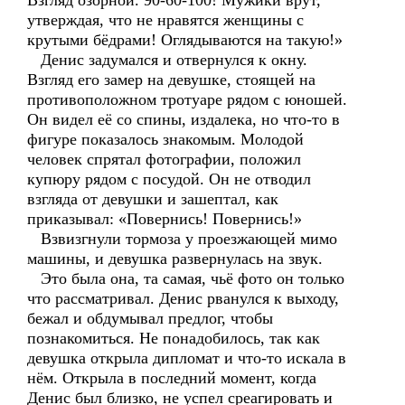
Взгляд озорной. 90-60-100! Мужики врут,
утверждая, что не нравятся женщины с
крутыми бёдрами! Оглядываются на такую!»
Денис задумался и отвернулся к окну.
Взгляд его замер на девушке, стоящей на
противоположном тротуаре рядом с юношей.
Он видел её со спины, издалека, но что-то в
фигуре показалось знакомым. Молодой
человек спрятал фотографии, положил
купюру рядом с посудой. Он не отводил
взгляда от девушки и зашептал, как
приказывал: «Повернись! Повернись!»
Взвизгнули тормоза у проезжающей мимо
машины, и девушка развернулась на звук.
Это была она, та самая, чьё фото он только
что рассматривал. Денис рванулся к выходу,
бежал и обдумывал предлог, чтобы
познакомиться. Не понадобилось, так как
девушка открыла дипломат и что-то искала в
нём. Открыла в последний момент, когда
Денис был близко, не успел среагировать и