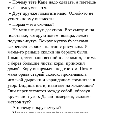
– Почему тёте Капе надо сдавать, а плетёшь
ты? – недоумеваю я.
– Друг дружке помогать надо. Одной-то не
успеть норму выплести.
– Норма – это сколько?
– Не меньше двух десятков. Вот смотри: на
подставке, которую зовём пяльцы, лежит
подушка-кутуз. Вокруг кутуза булавками
закреплён сколок –картон с рисунком. У
мамы-то раньше сколки на бересте были.
Помню, тятя рано весной в лес ходил, снимал
с берёз большие листы коры, приносил
домой. Кору выпрямлял под гнетом. Потом
мама брала старый сколок, прокалывала
иголкой дырочки и карандашом соединяла в
узор. Видишь нити, навитые на коклюшки?
Они переплетаются между собой, образуя
кружевной узор. Давай померяем, сколько
метров тут?
– А почему вокруг кутуза?