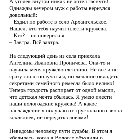
А уголёк внутри никак не хотел гаснуть!
Однажды вечером муж с работы вернулся
довольный:
– Ездил по работе в село Архангельское.
Нашёл, кто тебя научит плести кружева.
– Кто? – не поверила я.
– Завтра. Всё завтра.
На следующий день из села приехала
Ангелина Ивановна Проничева. Она-то и
научила меня кружевоплетению. Не всё и не
сразу стало получаться, но желание овладеть
секретами семейного ремесла было велико!
Теперь гордость распирает от одной мысли,
что детская мечта сбылась. Я умею плести
наши вологодские кружева! А какое
наслаждение я получаю от хрустального звона
коклюшек, не передать словами!
Неведомы человеку пути судьбы. В этом я
убедилась, когда в Вологде объявили о