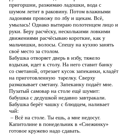
пригоршни, разжимаю ладошки, вода с
шумом летит в раковину. Потом влажными
ладонями провожу по лбу и щекам. Всё,
умылась! Однако вытираю полотенцем лицо и
руки. Беру расчёску, несколькими ловкими
движениями расчёсываю короткие, как у
мальчишки, волосы. Спешу на кухню занять
своё место за столом.
Бабушка отворяет дверь в избу, тяжело
вздыхая, идет к столу. На него ставит банку
со сметаной, отрезает кусок запеканки, кладёт
на приготовленную тарелку. Сверху
размазывает сметану. Запеканку подаёт мне.
Пузатый самовар на столе ещё шумит:
бабушка с дедушкой недавно завтракали.
Бабушка берёт чашку с блюдцем, наливает
чай:
– Всё на столе. Ты ешь, а мне недосуг.
Капитолине в понедельник в «Снежинку»
готовое кружево надо сдавать.