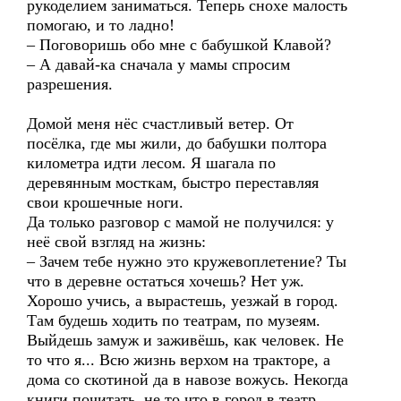
рукоделием заниматься. Теперь снохе малость
помогаю, и то ладно!
– Поговоришь обо мне с бабушкой Клавой?
– А давай-ка сначала у мамы спросим
разрешения.
Домой меня нёс счастливый ветер. От
посёлка, где мы жили, до бабушки полтора
километра идти лесом. Я шагала по
деревянным мосткам, быстро переставляя
свои крошечные ноги.
Да только разговор с мамой не получился: у
неё свой взгляд на жизнь:
– Зачем тебе нужно это кружевоплетение? Ты
что в деревне остаться хочешь? Нет уж.
Хорошо учись, а вырастешь, уезжай в город.
Там будешь ходить по театрам, по музеям.
Выйдешь замуж и заживёшь, как человек. Не
то что я... Всю жизнь верхом на тракторе, а
дома со скотиной да в навозе вожусь. Некогда
книги почитать, не то что в город в театр