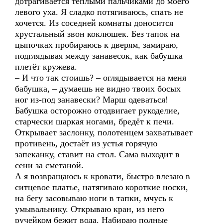
дотрагивается тёплыми пальчиками до моего
левого уха. Я сладко потягиваюсь, спать не
хочется. Из соседней комнаты доносится
хрустальный звон коклюшек. Без тапок на
цыпочках пробираюсь к дверям, замираю,
подглядывая между занавесок, как бабушка
плетёт кружева.
– И что так стоишь? – оглядывается на меня
бабушка, – думаешь не видно твоих босых
ног из-под занавески? Марш одеваться!
Бабушка осторожно отодвигает рукоделие,
старчески шаркая ногами, бредёт к печи.
Открывает заслонку, полотенцем захватывает
противень, достаёт из устья горячую
запеканку, ставит на стол. Сама выходит в
сени за сметаной.
А я возвращаюсь к кровати, быстро влезаю в
ситцевое платье, натягиваю короткие носки,
на бегу засовываю ноги в тапки, мчусь к
умывальнику. Открываю кран, из него
ручейком бежит вода. Набираю полные