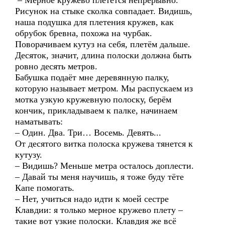
– Мерное кружево плетётся непрерывно.
Рисунок на стыке сколка совпадает. Видишь,
наша подушка для плетения кружев, как
обрубок бревна, похожа на чурбак.
Поворачиваем кутуз на себя, плетём дальше.
Десяток, значит, длина полоски должна быть
ровно десять метров.
Бабушка подаёт мне деревянную палку,
которую называет метром. Мы распускаем из
мотка узкую кружевную полоску, берём
кончик, прикладываем к палке, начинаем
наматывать:
– Один. Два. Три… Восемь. Девять...
От десятого витка полоска кружева тянется к
кутузу.
– Видишь? Меньше метра осталось доплести.
– Давай ты меня научишь, я тоже буду тёте
Капе помогать.
– Нет, учиться надо идти к моей сестре
Клавдии: я только мерное кружево плету –
такие вот узкие полоски. Клавдия же всё