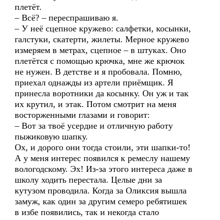
плетёт.
– Всё? – переспрашиваю я.
– У неё сцепное кружево: салфетки, косынки,
галстуки, скатерти, жилеты. Мерное кружево
измеряем в метрах, сцепное – в штуках. Оно
плетётся с помощью крючка, мне же крючок
не нужен. В детстве и я пробовала. Помню,
приехал однажды из артели приёмщик. Я
принесла воротники да косынку. Он уж и так
их крутил, и этак. Потом смотрит на меня
восторженными глазами и говорит:
– Вот за твоё усердие и отличную работу
пыжиковую шапку.
Ох, и дорого они тогда стоили, эти шапки-то!
А у меня интерес появился к ремеслу нашему
вологодскому. Эх! Из-за этого интереса даже в
школу ходить перестала. Целые дни за
кутузом проводила. Когда за Оликсия вышла
замуж, как один за другим семеро ребятишек
в избе появились, так и некогда стало