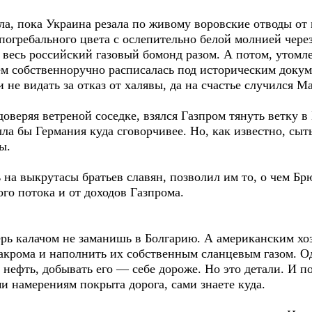
ла, пока Украина резала по живому воровские отводы от 
погребального цвета с ослепительно белой молнией через
 весь российский газовый бомонд разом. А потом, утомле
ем собственноручно расписалась под историческим докуме
и не видать за отказ от халявы, да на счастье случился М
оверяя ветреной соседке, взялся Газпром тянуть ветку в
ыла бы Германия куда сговорчивее. Но, как известно, сыт
ы.
на выкрутасы братьев славян, позволил им то, о чем Б
го потока и от доходов Газпрома.
ерь калачом не заманишь в Болгарию. А американским хоз
акрома и наполнить их собственным сланцевым газом. Од
нефть, добывать его — себе дороже. Но это детали. И по
и намерениям покрыта дорога, сами знаете куда.