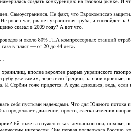
америлась создать конкуренцию на газовом рынке. И что
ел. Самоустранился. Не факт, что Еврокомиссар защитил
 Не ровен час, рванет украинская труба, и снизойдет на
енко сказал в 2009 году? А вот что.
оводов и около 80% ГПА компрессорных станций отрабо
газа в пласт — от 20 до 44 лет».
о…
 хранилищ, вполне вероятен разрыв украинского газопров
 трубу уже самим, через всю Грецию, на свои кровные, 
за. И Сербии тоже придется. А куда денешься, ведь, если
вать себя пустыми надеждами. Что для Южного потока по
Она продолжает движение, просто, слегка изменив напра
арии? Ей тоже газ нужен и как компаньон она, похоже, п
мерческим интересом. Она первая поддержала Россию, 