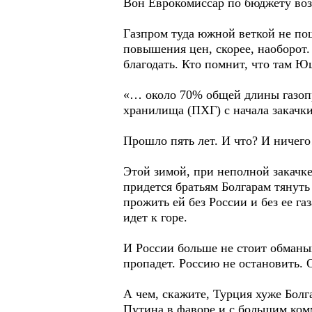
Вон Еврокомиссар по бюджету возн
Газпром туда южной веткой не пош
повышения цен, скорее, наоборот.
благодать. Кто помнит, что там Ющ
«… около 70% общей длины газопр
хранилища (ПХГ) с начала закачки 
Прошло пять лет. И что? И ничег
Этой зимой, при неполной закачке
придется братьям Болгарам тянуть
прожить ей без России и без ее га
идет к горе.
И России больше не стоит обманы
пропадет. Россию не остановить. 
А чем, скажите, Турция хуже Болг
Путина в фаворе и с большим ком