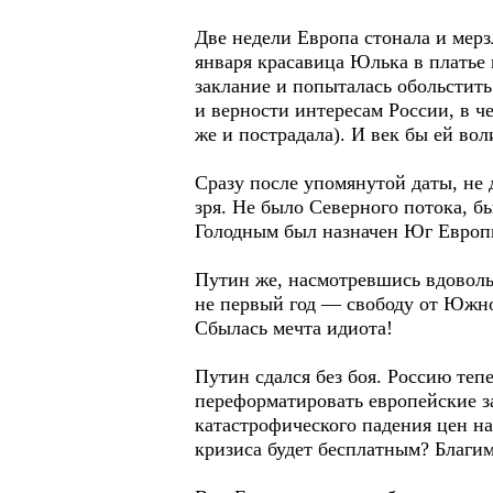
Две недели Европа стонала и мерз
января красавица Юлька в платье 
заклание и попыталась обольстить
и верности интересам России, в ч
же и пострадала). И век бы ей вол
Сразу после упомянутой даты, не д
зря. Не было Северного потока, б
Голодным был назначен Юг Европ
Путин же, насмотревшись вдоволь 
не первый год — свободу от Южно
Сбылась мечта идиота!
Путин сдался без боя. Россию теп
переформатировать европейские з
катастрофического падения цен на 
кризиса будет бесплатным? Благим