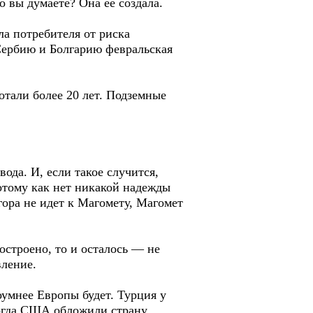
 вы думаете? Она ее создала.
а потребителя от риска
 Сербию и Болгарию февральская
тали более 20 лет. Подземные
ода. И, если такое случится,
потому как нет никакой надежды
 гора не идет к Магомету, Магомет
строено, то и осталось — не
вление.
оумнее Европы будет. Турция у
когда США обложили страну