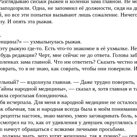
 Разглядываю сиськи рыжей и коленки зама главной. Не мо
 заподозрили. Одна, не запомнил её должности, сидя на 
, но все эти попытки вызывают лишь сожаление. Ничего у
ну. И опять эта рыжая.
.
женщина?» — ухмыльнулась рыжая.
ту рыжую где-то. Есть что-то знакомое в её ухмылке. Не 
будь редакции? Черт, мне сейчас не до ответа. Голова за
оленках зама главной. Что им ответить? Сказать честно и
врать, то я не знаю, как соврать, чтобы они поверили. И
ельный? — вздохнула главная. — Даже трудно поверить, 
айны народной медицины», — сказал я, хотя главная и та
ила сероглазая блондиночка.
ебя исчерпала. Для меня в народной медицине не осталось
обычная, так и народная всегда была в моём понимани
 рецепты настоек, знаю магию, умею заговаривать боль, м
смотрел на то, как от удивления у девушек округлялись г
что начнут обращаться с всякими личными просьбами.
 должны знать, чего хотят женщины, так я думаю? — опя