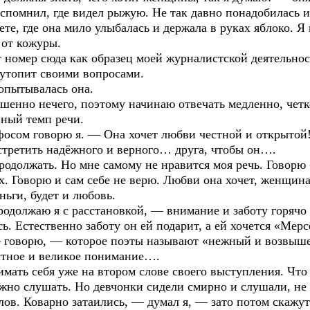
спомнил, где видел рыжую. Не так давно понадобилась и
е, где она мило улыбалась и держала в руках яблоко. Я
 от кожуры.
омер сюда как образец моей журналистской деятельност
я утопит своими вопросами.
опытывалась она.
нно нечего, поэтому начинаю отвечать медленно, четко
ный темп речи.
осом говорю я. — Она хочет любви честной и открытой
стретить надёжного и верного… друга, чтобы он….
должать. Но мне самому не нравится моя речь. Говорю
х. Говорю и сам себе не верю. Любви она хочет, женщина.
ньги, будет и любовь.
должаю я с расстановкой, — внимание и заботу горячо 
 Естественно заботу он ей подарит, а ей хочется «Мерс
— говорю, — которое поэты называют «нежный и возвыше
ыстное и великое понимание….
ать себя уже на втором слове своего выступления. Что 
ожно слушать. Но девчонки сидели смирно и слушали, не
лов. Коварно затаились, — думал я, — зато потом скажут