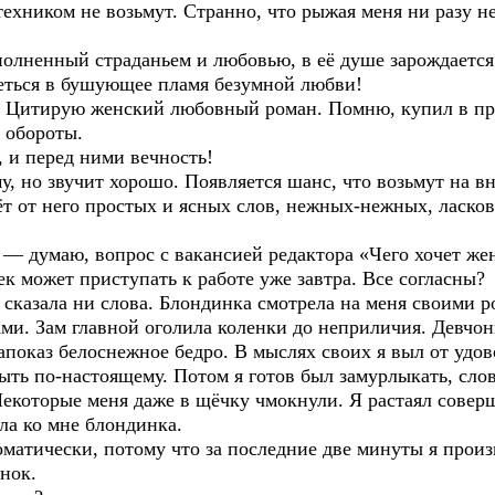
ехником не возьмут. Странно, что рыжая меня ни разу не
полненный страданьем и любовью, в её душе зарождается 
реться в бушующее пламя безумной любви!
. Цитирую женский любовный роман. Помню, купил в при
 обороты.
, и перед ними вечность!
, но звучит хорошо. Появляется шанс, что возьмут на в
т от него простых и ясных слов, нежных-нежных, ласко
 — думаю, вопрос с вакансией редактора «Чего хочет ж
ек может приступать к работе уже завтра. Все согласны?
казала ни слова. Блондинка смотрела на меня своими р
ми. Зам главной оголила коленки до неприличия. Девчон
напоказ белоснежное бедро. В мыслях своих я выл от удо
выть по-настоящему. Потом я готов был замурлыкать, слов
Некоторые меня даже в щёчку чмокнули. Я растаял совер
а ко мне блондинка.
матически, потому что за последние две минуты я произн
нок.