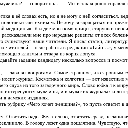
 мужчина? — говорит она. — Мы и так хорошо справляли
в её словах есть, но я не могу с ней согласиться, ведь
полставки сантехником. Не хочу возвращаться на прежне
ой медицины». Я и две мои помощницы, старушки пенсио
рассказывали мне про народные рецепты от всех болезн
-то существуют наши читатели. Я писал статьи, литерату
х читателей. После работы в редакции «Тайн…», у меня 
 помощью клизмы и отвара из корня лопуха.
давайте зададим кандидату несколько вопросов и посмот
— завалят вопросами. Самое страшное, что я ровным сч
 носит журнал. Косметика и колготки — вот известные м
его слуха из того загадочного мира. Слово юбка я к мир
о интересуются мужчины, и в мужских журналах и литер
и в дамских изданиях.
ть рубрику «Чего хочет женщина?», то пусть ответит в д
 Ответить надо. Желательно, ответить сразу, не запиная
реклинило. В голову лезет одна пошлятина. Чувствую, ч