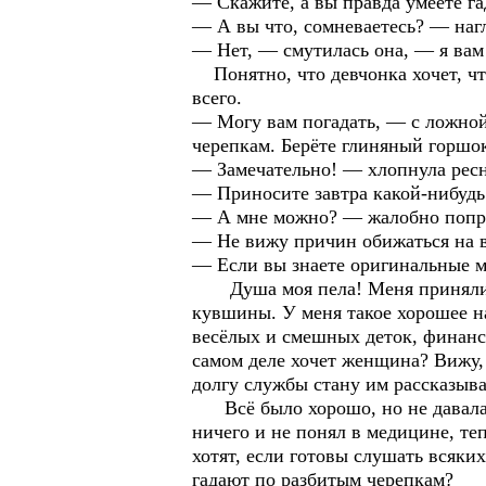
— Скажите, а вы правда умеете га
— А вы что, сомневаетесь? — нагл
— Нет, — смутилась она, — я ва
Понятно, что девчонка хочет, чт
всего.
— Могу вам погадать, — с ложной
черепкам. Берёте глиняный горшок
— Замечательно! — хлопнула рес
— Приносите завтра какой-нибудь
— А мне можно? — жалобно попро
— Не вижу причин обижаться на ва
— Если вы знаете оригинальные ме
Душа моя пела! Меня приняли! З
кувшины. У меня такое хорошее на
весёлых и смешных деток, финансо
самом деле хочет женщина? Вижу, 
долгу службы стану им рассказыват
Всё было хорошо, но не давала п
ничего и не понял в медицине, те
хотят, если готовы слушать всяки
гадают по разбитым черепкам?