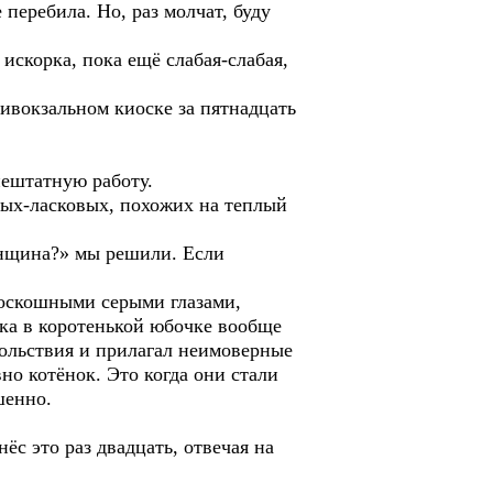
 перебила. Но, раз молчат, буду
искорка, пока ещё слабая-слабая,
вокзальном киоске за пятнадцать
нештатную работу.
вых-ласковых, похожих на теплый
енщина?» мы решили. Если
оскошными серыми глазами,
ка в коротенькой юбочке вообще
вольствия и прилагал неимоверные
но котёнок. Это когда они стали
шенно.
ёс это раз двадцать, отвечая на