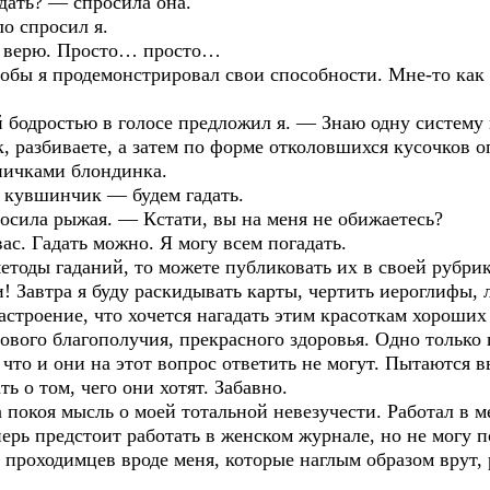
дать? — спросила она.
о спросил я.
м верю. Просто… просто…
обы я продемонстрировал свои способности. Мне-то как 
 бодростью в голосе предложил я. — Знаю одну систему 
, разбиваете, а затем по форме отколовшихся кусочков о
ничками блондинка.
 кувшинчик — будем гадать.
сила рыжая. — Кстати, вы на меня не обижаетесь?
с. Гадать можно. Я могу всем погадать.
тоды гаданий, то можете публиковать их в своей рубри
автра я буду раскидывать карты, чертить иероглифы, л
строение, что хочется нагадать этим красоткам хороших
вого благополучия, прекрасного здоровья. Одно только пл
что и они на этот вопрос ответить не могут. Пытаются в
ь о том, чего они хотят. Забавно.
окоя мысль о моей тотальной невезучести. Работал в м
перь предстоит работать в женском журнале, но не могу 
х проходимцев вроде меня, которые наглым образом врут,