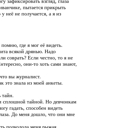
гу зафиксировать взгляд, глаза
диванчике, пытается прикрыть
 неё не получается, а я из
помню, где я мог её видеть.
бита всякой дрянью. Надо
ли соврать? Если честно, то я не
нтересно, они-то хоть сами знают,
что вы журналист.
к это знала из моей анкеты.
 тайн.
и сплошной тайной. Но девчонкам
огу гадать, способен видеть
лаза. До меня дошло, что они мне
ть подколола меня рыжая.