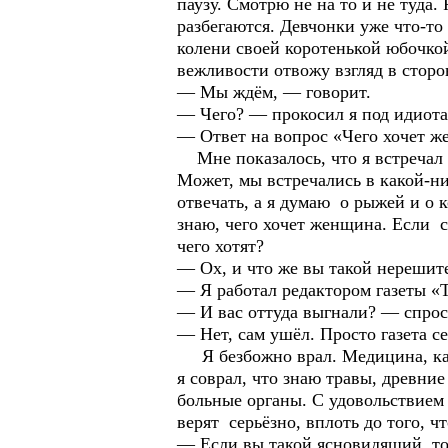
паузу. Смотрю не на то и не туда.
разбегаются. Девчонки уже что-то
колени своей коротенькой юбочкой
вежливости отвожу взгляд в сторо
— Мы ждём, — говорит.
— Чего? — прокосил я под идиота
— Ответ на вопрос «Чего хочет 
Мне показалось, что я встречал э
Может, мы встречались в какой-ни
отвечать, а я думаю о рыжей и о к
знаю, чего хочет женщина. Если со
чего хотят?
— Ох, и что же вы такой нерешит
— Я работал редактором газеты «Т
— И вас оттуда выгнали? — спрос
— Нет, сам ушёл. Просто газета с
Я безбожно врал. Медицина, как 
я соврал, что знаю травы, древние
больные органы. С удовольствием 
верят серьёзно, вплоть до того, 
— Если вы такой ясновидящий, то