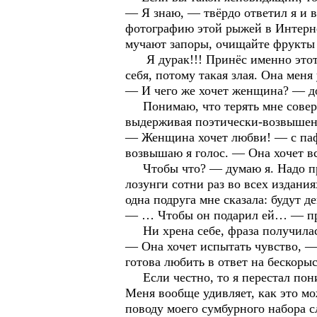
— Я знаю, — твёрдо ответил я и в
фотографию этой рыжей в Интернет
мучают запоры, очищайте фрукты
Я дурак!!! Принёс именно этот н
себя, потому такая злая. Она мен
— И чего же хочет женщина? — д
Понимаю, что терять мне соверше
выдерживая поэтически-возвышен
— Женщина хочет любви! — с паф
возвышаю я голос. — Она хочет в
Чтобы что? — думаю я. Надо про
лозунги сотни раз во всех издания
одна подруга мне сказала: будут де
— … Чтобы он подарил ей… — про
Ни хрена себе, фраза получилась.
— Она хочет испытать чувство, 
готова любить в ответ на бескор
Если честно, то я перестал поним
Меня вообще удивляет, как это м
поводу моего сумбурного набора с