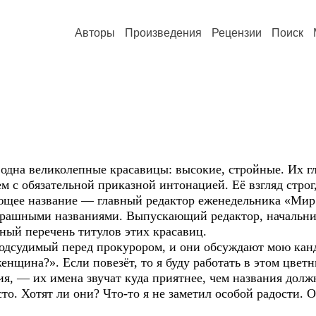
Авторы
Произведения
Рецензии
Поиск
на великолепные красавицы: высокие, стройные. Их г
м с обязательной приказной интонацией. Её взгляд строг
ающее название — главный редактор еженедельника «Ми
страшными названиями. Выпускающий редактор, начальни
ный перечень титулов этих красавиц.
удимый перед прокурором, и они обсуждают мою кандид
енщина?». Если повезёт, то я буду работать в этом цве
я, — их имена звучат куда приятнее, чем названия должн
сто. Хотят ли они? Что-то я не заметил особой радости. 