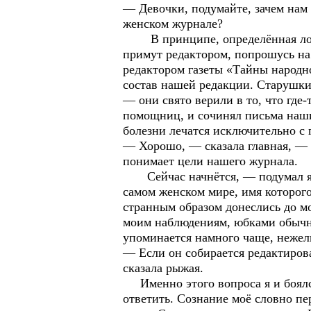
— Девочки, подумайте, зачем нам
женском журнале?
В принципе, определённая логика 
примут редактором, попрошусь на 
редактором газеты «Тайны народн
состав нашей редакции. Старушки 
— они свято верили в то, что где
помощниц, и сочинял письма наши
болезни лечатся исключительно с
— Хорошо, — сказала главная, — 
понимает цели нашего журнала.
Сейчас начнётся, — подумал я, 
самом женском мире, имя которого
странным образом донеслись до мо
моим наблюдениям, юбками обычн
упоминается намного чаще, нежел
— Если он собирается редактирова
сказала рыжая.
Именно этого вопроса я и боялся.
ответить. Сознание моё словно пе