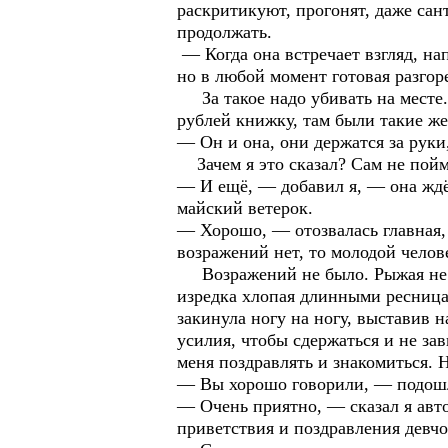
раскритикуют, прогонят, даже сант
продолжать.
— Когда она встречает взгляд, на
но в любой момент готовая разго
За такое надо убивать на месте
рублей книжку, там были такие же
— Он и она, они держатся за руки
Зачем я это сказал? Сам не пойму
— И ещё, — добавил я, — она ждё
майский ветерок.
— Хорошо, — отозвалась главная,
возражений нет, то молодой челов
Возражений не было. Рыжая не с
изредка хлопая длинными ресница
закинула ногу на ногу, выставив 
усилия, чтобы сдержаться и не за
меня поздравлять и знакомиться. 
— Вы хорошо говорили, — подошл
— Очень приятно, — сказал я авто
приветствия и поздравления девчо