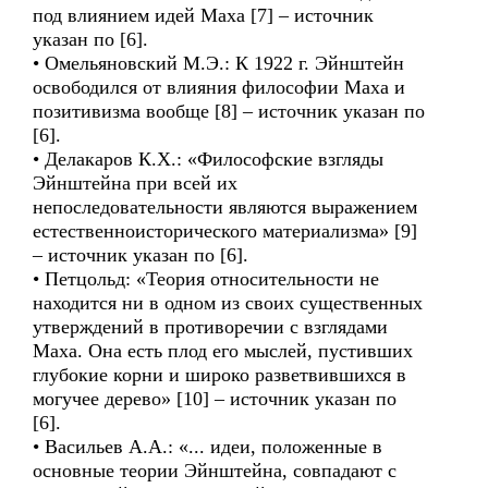
под влиянием идей Маха [7] – источник
указан по [6].
• Омельяновский М.Э.: К 1922 г. Эйнштейн
освободился от влияния философии Маха и
позитивизма вообще [8] – источник указан по
[6].
• Делакаров К.Х.: «Философские взгляды
Эйнштейна при всей их
непоследовательности являются выражением
естественноисторического материализма» [9]
– источник указан по [6].
• Петцольд: «Теория относительности не
находится ни в одном из своих существенных
утверждений в противоречии с взглядами
Маха. Она есть плод его мыслей, пустивших
глубокие корни и широко разветвившихся в
могучее дерево» [10] – источник указан по
[6].
• Васильев А.А.: «... идеи, положенные в
основные теории Эйнштейна, совпадают с