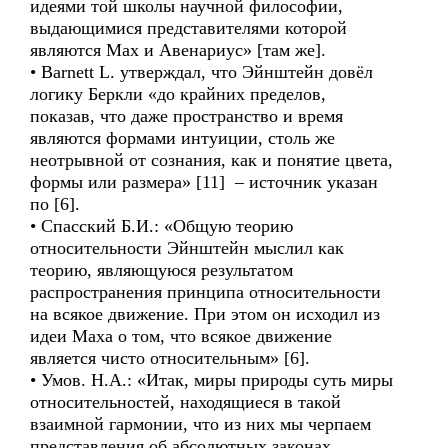
идеями той школы научной философии,
выдающимися представителями которой
являются Мах и Авенариус» [там же].
• Barnett L. утверждал, что Эйнштейн довёл
логику Беркли «до крайних пределов,
показав, что даже пространство и время
являются формами интуиции, столь же
неотрывной от сознания, как и понятие цвета,
формы или размера» [11] – источник указан
по [6].
• Спасский Б.И.: «Общую теорию
относительности Эйнштейн мыслил как
теорию, являющуюся результатом
распространения принципа относительности
на всякое движение. При этом он исходил из
идеи Маха о том, что всякое движение
является чисто относительным» [6].
• Умов. Н.А.: «Итак, миры природы суть миры
относительностей, находящиеся в такой
взаимной гармонии, что из них мы черпаем
представления об абсолютных законах