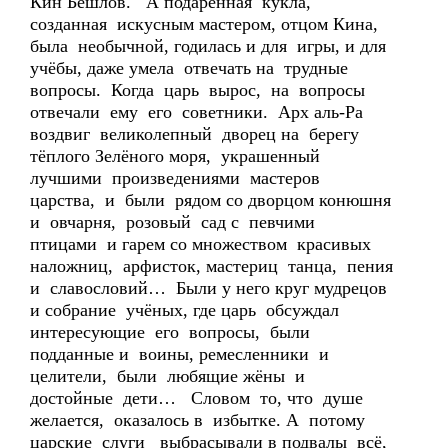
Кин Бешлов. А подаренная кукла,
созданная искусным мастером, отцом Кина,
была необычной, годилась и для игры, и для
учёбы, даже умела отвечать на трудные
вопросы. Когда царь вырос, на вопросы
отвечали ему его советники. Арх аль-Ра
воздвиг великолепный дворец на берегу
тёплого Зелёного моря, украшенный
лучшими произведениями мастеров
царства, и были рядом со дворцом конюшня
и овчарня, розовый сад с певчими
птицами и гарем со множеством красивых
наложниц, арфисток, мастериц танца, пения
и славословий… Были у него круг мудрецов
и собрание учёных, где царь обсуждал
интересующие его вопросы, были
подданные и воины, ремесленники и
целители, были любящие жёны и
достойные дети… Словом то, что душе
желается, оказалось в избытке. А потому
царские слуги выбрасывали в подвалы всё,