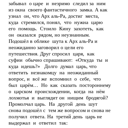
забывал о царе и незримо следил за ним
из окна своего фантастичного замка. А как
узнал он, что Арх аль-Ра, достиг места,
куда стремился, понял, что нужна царю
его помощь. Стоило Кину захотеть, как
он оказался рядом, но неузнанным.
Подошёл в облике шута к Арх аль-Ра и
неожиданно заговорил о цели его
путешествия. Друг спросил царя, как
суфии обычно спрашивают: «Откуда ты и
куда идешь?» Долго думал царь, что
ответить незнакомцу на неожиданный
вопрос, и всё же вспомнил о себе, что
был царём… Но как сказать постороннему
о царском происхождении, когда на нём
лохмотья и выглядит он нищим бродягой?
Промолчал царь. На другой день шут
снова подошёл с тем же вопросом и снова не
получил ответа. На третий день царь не
выдержал и ответил так: