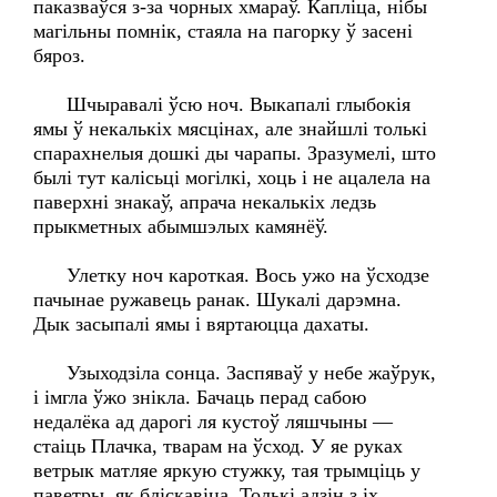
паказваўся з-за чорных хмараў. Капліца, нібы
магільны помнік, стаяла на пагорку ў засені
бяроз.
Шчыравалі ўсю ноч. Выкапалі глыбокія
ямы ў некалькіх мясцінах, але знайшлі толькі
спарахнелыя дошкі ды чарапы. Зразумелі, што
былі тут калісьці могілкі, хоць і не ацалела на
паверхні знакаў, апрача некалькіх ледзь
прыкметных абымшэлых камянёў.
Улетку ноч кароткая. Вось ужо на ўсходзе
пачынае ружавець ранак. Шукалі дарэмна.
Дык засыпалі ямы і вяртаюцца дахаты.
Узыходзіла сонца. Заспяваў у небе жаўрук,
і імгла ўжо знікла. Бачаць перад сабою
недалёка ад дарогі ля кустоў ляшчыны —
стаіць Плачка, тварам на ўсход. У яе руках
ветрык матляе яркую стужку, тая трымціць у
паветры, як бліскавіца. Толькі адзін з іх