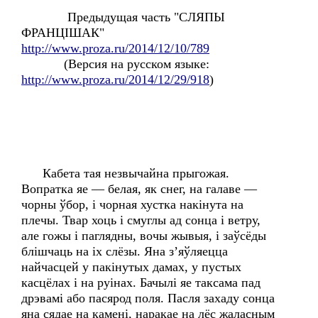
Предыдущая часть "СЛЯПЫ
ФРАНЦІШАК"
http://www.proza.ru/2014/12/10/789
(Версия на русском языке:
http://www.proza.ru/2014/12/29/918
)
Кабета тая незвычайна прыгожая.
Вопратка яе — белая, як снег, на галаве —
чорны ўбор, і чорная хустка накінута на
плечы. Твар хоць і смуглы ад сонца і ветру,
але гожы і паглядны, вочы жывыя, і заўсёды
блішчаць на іх слёзы. Яна з’яўляецца
найчасцей у пакінутых дамах, у пустых
касцёлах і на руінах. Бачылі яе таксама пад
дрэвамі або пасярод поля. Пасля захаду сонца
яна сядае на камені, наракае на лёс жаласным