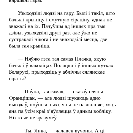
вяршыні гары.
Узыходзілі людзі на гару. Былі і такія, што
бачылі крыніцу і смутную сіраціну, аднак не
зважалі на іх. Пачуўшы ад іншых пра тыя
дзівы, узыходзілі другі раз, але ўжо не
сустракалі нікога і не знаходзілі месца, дзе
была тая крыніца.
— Няўжо гэта тая самая Плачка, якую
бачылі ў ваколіцах Полацка і ў іншых кутках
Беларусі, прыходзіць у абліччы сялянскае
сіраты?
— Пэўна, тая самая, — сказаў сляпы
Францішак, — але людзі шукаюць адно
выгодаў, поўныя пыхі, яны не пазналі яе, хоць
яна па ўсім краі з’яўляецца ў адным вобліку.
Ніхто яе не зразумеў.
— Ты, Янка, — чалавек вучоны. А ці