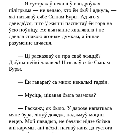
— Я сустракаў некалі ў вандроўках
пілігрыма — не ведаю, хто ён быў і адкуль, —
які называў сябе Сынам Буры. Ад яго я
даведаўся, што ў жыцці паспытаў ён гора на
ўсю поўніцу. Не выгнанне хвалявала і не
давала спакою ягоным думкам, а іншае
разуменне шчасця.
— Ці расказваў ён пра сваё жыццё?
Дзіўны нейкі чалавек! Называў сябе Сынам
Буры.
— Ён гаварыў са мною некалькі гадзін.
— Мусіць, цікавая была размова?
— Раскажу, як было. У дарозе напаткала
мяне бура, лінуў дождж, падзьмуў моцны
вецер. Мой павадыр, не бачачы нідзе блізка
ані карчмы, ані вёскі, пагнаў каня да густога