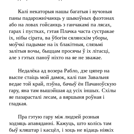
Калі некаторыя нашы багатыя і вучоныя
паны падарожнічаюць у шыкоўных фаэтонах
або на ловах гойсаюць з ганчакамі па лясах,
гарах і пустках, гэтая Плачка часта сустракае
іх, нібы сірата, ва ўбогім сялянскім уборы,
моўчкі падымае на іх блакітныя, слязьмі
залітыя вочы, быццам просячы ў іх літасці,
але з гэтых паноў ніхто на яе не зважае.
Недалёка ад возера Рабло, дзе цяпер на
выспе стаіць мой дамок, калі пан Завальня
ведае той край, пэўна, бачыў ён Пачаноўскую
гару, яна там вышэйшая ад усіх іншых. Схілы
яе пазарасталі лесам, а вяршыня роўная і
гладкая.
Пра гэтую гару між людзей розныя
ходзяць апавяданні. Кажуць, што колісь там
быў кляштар і касцёл, і хоць не відаць ніякіх