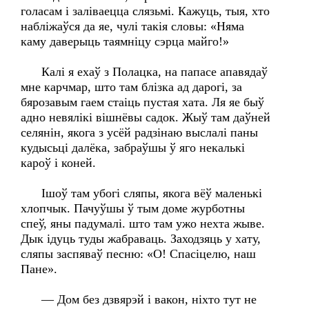
голасам і заліваецца слязьмі. Кажуць, тыя, хто
набліжаўся да яе, чулі такія словы: «Няма
каму даверыць таямніцу сэрца майго!»
Калі я ехаў з Полацка, на папасе апавядаў
мне карчмар, што там блізка ад дарогі, за
бярозавым гаем стаіць пустая хата. Ля яе быў
адно невялікі вішнёвы садок. Жыў там даўней
селянін, якога з усёй радзінаю выслалі паны
кудысьці далёка, забраўшы ў яго некалькі
кароў і коней.
Ішоў там убогі сляпы, якога вёў маленькі
хлопчык. Пачуўшы ў тым доме журботны
спеў, яны падумалі. што там ужо нехта жыве.
Дык ідуць туды жабраваць. Заходзяць у хату,
сляпы заспяваў песню: «О! Спасіцелю, наш
Пане».
— Дом без дзвярэй і вакон, ніхто тут не