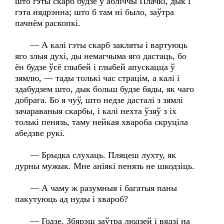
што гэты скарб будзе ў абліччы Плачкі, дык і
гэта нядрэнна; што б там ні было, заўтра
пачнём раскопкі.
— А калі гэты скарб закляты і вартуюць
яго злыя духі, ды немагчыма яго дастаць, бо
ён будзе ўсё глыбей і глыбей апускацца ў
зямлю, — тады толькі час страцім, а калі і
здабудзем што, дык больш будзе бяды, як чаго
добрага. Бо я чуў, што недзе дасталі з зямлі
зачараваныя скарбы, і калі нехта ўзяў з іх
толькі пенязь, таму нейкая хвароба скруціла
абедзве рукі.
— Брыдка слухаць. Пляцеш лухту, як
дурны мужык. Мне аніякі пенязь не шкодзіць.
— А чаму ж разумныя і багатыя паны
пакутуюць ад нуды і хвароб?
— Годзе. Збярэш заўтра людзей і вядзі на