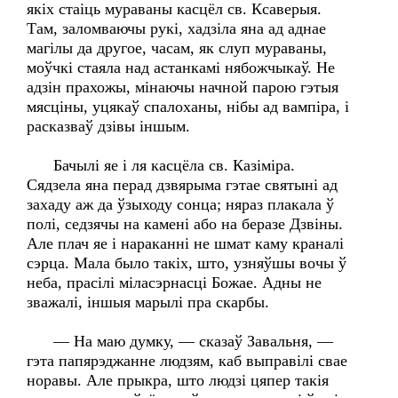
якіх стаіць мураваны касцёл св. Ксаверыя.
Там, заломваючы рукі, хадзіла яна ад аднае
магілы да другое, часам, як слуп мураваны,
моўчкі стаяла над астанкамі нябожчыкаў. Не
адзін прахожы, мінаючы начной парою гэтыя
мясціны, уцякаў спалоханы, нібы ад вампіра, і
расказваў дзівы іншым.
Бачылі яе і ля касцёла св. Казіміра.
Сядзела яна перад дзвярыма гэтае святыні ад
захаду аж да ўзыходу сонца; няраз плакала ў
полі, седзячы на камені або на беразе Дзвіны.
Але плач яе і нараканні не шмат каму краналі
сэрца. Мала было такіх, што, узняўшы вочы ў
неба, прасілі міласэрнасці Божае. Адны не
зважалі, іншыя марылі пра скарбы.
— На маю думку, — сказаў Завальня, —
гэта папярэджанне людзям, каб выправілі свае
норавы. Але прыкра, што людзі цяпер такія