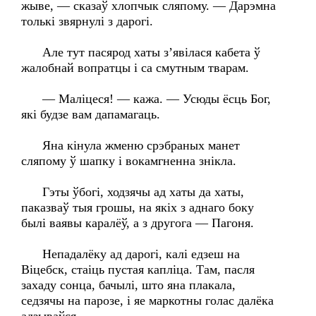
жыве, — сказаў хлопчык сляпому. — Дарэмна
толькі звярнулі з дарогі.
Але тут пасярод хаты з’явілася кабета ў
жалобнай вопратцы і са смутным тварам.
— Маліцеся! — кажа. — Усюды ёсць Бог,
які будзе вам дапамагаць.
Яна кінула жменю срэбраных манет
сляпому ў шапку і вокамгненна знікла.
Гэты ўбогі, ходзячы ад хаты да хаты,
паказваў тыя грошы, на якіх з аднаго боку
былі ваявы каралёў, а з другога — Пагоня.
Непадалёку ад дарогі, калі едзеш на
Віцебск, стаіць пустая капліца. Там, пасля
захаду сонца, бачылі, што яна плакала,
седзячы на парозе, і яе маркотны голас далёка