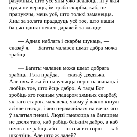
разумныя, што ўсё яны ўжо ведаюць, ні ў якія
цуды не вераць, ім трэба скарбы, каб, не
працуючы, мець усё, што толькі заманецца.
Яны за золата прададуць усё тое, што нашы
бацькі цанілі некалі даражэй за жыццё.
— Аднак няблага і скарбы шукаць, —
сказаў я. — Багаты чалавек шмат дабра можа
зрабіць.
— Багаты чалавек можа шмат добрага
зрабіць. Гэта праўда, — сказаў дзядзька. —
Але няхай жа ён навучыцца перш пазнаваць і
любіць тое, што ёсць дабро. А тады Бог
зробіць яго годным уладаром зямных скарбаў,
як таго старога чалавека, якому ў вакно кінулі
асінае гняздо, і яно перамянілася на вачах яго
ў залатыя пенязі. Людзі ганяюцца за багаццем
не дзеля таго, каб рабіць бліжнім дабро, а каб
нічога не рабіць або — што яшчэ горш — каб
шкодзіць. Але што ж далей?