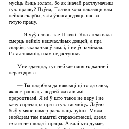
мусіць быць золата, бо як іначай растлумачыш
тую праяву? Пэўна, Плачка хоча паказаць нам
нейкія скарбы, якія ўзнагародзяць нас за
гэтую працу.
— Я чуў словы тае Плачкі. Яна аплаквала
смерць нейкіх нешчаслівых дзяцей, а пра
скарбы, схаваныя ў зямлі, і не ўспамінала.
Гэтая таямніца нам недаступная.
Мне здаецца, тут нейкае папярэджанне і
перасцярога.
— Ты падобны да няясыці ці то да савы,
якая страшыць людзей жахлівымі
прароцтвамі. Я ні ў што такое не веру і не
хачу спрачацца пра гэтую таямніцу. Даўно
быў у мяне намер раскапаць руіны. Можа,
знойдзем там памяткі старажытнасці, дзеля
гэтага не шкада і працы. А калі хто думае,