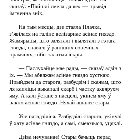
сказаў: «Пайшлі смела да яе» — прывід
імгненна знік.
На тым месцы, дзе стаяла Плачка,
з’явілася на галіне велізарнае асінае гняздо.
Жамярыцы, што заляталі і выляталі з гэтага
гнязда, снавалі ў ранішніх сонечных
прамянях, нібы залатыя іскры.
— Паслухайце мае рады, — сказаў адзін з
іх. — Мы абвяжам асінае гняздо хусткаю.
Прыйдзем да старога, разбудзім і скажам, што
ля капліцы выкапалі скарб і частку ахвяруем
яму. А калі ўстане з пасцелі, укінем яму ў
вакно асінае гняздо. Няхай ашалее стары.
Усе пагадзіліся. Разбудзілі старога, укінулі
ў хату асінае гняздо, а самі, смеючыся, уцяклі.
Дзіва нечуванае! Стары бачыць перад