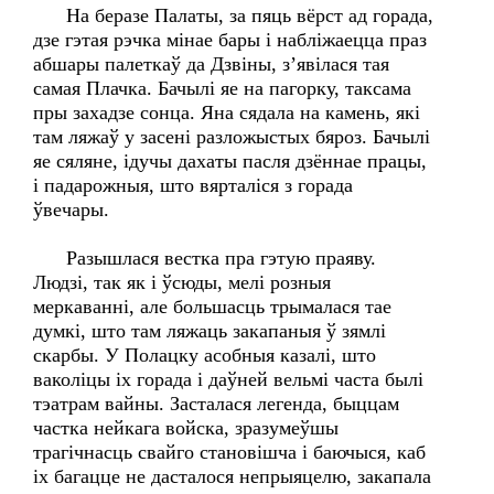
На беразе Палаты, за пяць вёрст ад горада,
дзе гэтая рэчка мінае бары і набліжаецца праз
абшары палеткаў да Дзвіны, з’явілася тая
самая Плачка. Бачылі яе на пагорку, таксама
пры захадзе сонца. Яна сядала на камень, які
там ляжаў у засені разложыстых бяроз. Бачылі
яе сяляне, ідучы дахаты пасля дзённае працы,
і падарожныя, што вярталіся з горада
ўвечары.
Разышлася вестка пра гэтую праяву.
Людзі, так як і ўсюды, мелі розныя
меркаванні, але большасць трымалася тае
думкі, што там ляжаць закапаныя ў зямлі
скарбы. У Полацку асобныя казалі, што
ваколіцы іх горада і даўней вельмі часта былі
тэатрам вайны. Засталася легенда, быццам
частка нейкага войска, зразумеўшы
трагічнасць свайго становішча і баючыся, каб
іх багацце не дасталося непрыяцелю, закапала