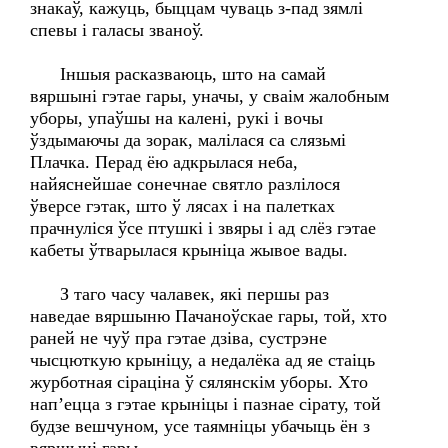
знакаў, кажуць, быццам чуваць з-пад зямлі
спевы і галасы званоў.
Іншыя расказваюць, што на самай
вяршыні гэтае гары, уначы, у сваім жалобным
уборы, упаўшы на калені, рукі і вочы
ўздымаючы да зорак, малілася са слязьмі
Плачка. Перад ёю адкрылася неба,
найяснейшае сонечнае святло разлілося
ўверсе гэтак, што ў лясах і на палетках
прачнуліся ўсе птушкі і звяры і ад слёз гэтае
кабеты ўтварылася крыніца жывое вады.
З таго часу чалавек, які першы раз
наведае вяршыню Пачаноўскае гары, той, хто
раней не чуў пра гэтае дзіва, сустрэне
чысцюткую крыніцу, а недалёка ад яе стаіць
журботная сіраціна ў сялянскім уборы. Хто
нап’ецца з гэтае крыніцы і пазнае сірату, той
будзе вешчуном, усе таямніцы убачыць ён з