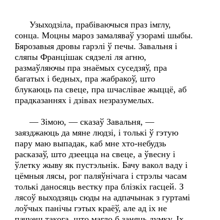
Узыходзіла, прабіваючыся праз імглу,
сонца. Моцны мароз замаляваў узорамі шыбы.
Бярозавыя дровы гарэлі ў печы. Завальня і
сляпы Францішак сядзелі ля агню,
размаўляючы пра знаёмых суседзяў, пра
багатых і бедных, пра жабракоў, што
блукаюць па свеце, пра шчаслівае жыццё, аб
прадказаннях і дзівах незразумелых.
— Зімою, — сказаў Завальня, —
заязджаюць да мяне людзі, і толькі ў гэтую
пару маю выпадак, каб мне хто-небудзь
расказаў, што дзеецца на свеце, а ўвесну і
ўлетку жыву як пустэльнік. Бачу вакол ваду і
цёмныя лясы, рог паляўнічага і стрэлы часам
толькі даносяць вестку пра блізкіх гасцей. З
лясоў выходзяць сюды на адпачынак з гуртамі
лоўчых панічы гэтых краёў, але ад іх не
пачуеш такога, што магло б заняць думку. Іх