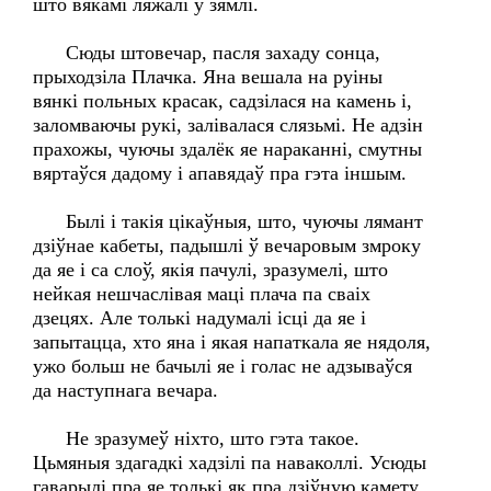
што вякамі ляжалі ў зямлі.
Сюды штовечар, пасля захаду сонца,
прыходзіла Плачка. Яна вешала на руіны
вянкі польных красак, садзілася на камень і,
заломваючы рукі, залівалася слязьмі. Не адзін
прахожы, чуючы здалёк яе нараканні, смутны
вяртаўся дадому і апавядаў пра гэта іншым.
Былі і такія цікаўныя, што, чуючы лямант
дзіўнае кабеты, падышлі ў вечаровым змроку
да яе і са слоў, якія пачулі, зразумелі, што
нейкая нешчаслівая маці плача па сваіх
дзецях. Але толькі надумалі ісці да яе і
запытацца, хто яна і якая напаткала яе нядоля,
ужо больш не бачылі яе і голас не адзываўся
да наступнага вечара.
Не зразумеў ніхто, што гэта такое.
Цьмяныя здагадкі хадзілі па наваколлі. Усюды
гаварылі пра яе толькі як пра дзіўную камету,