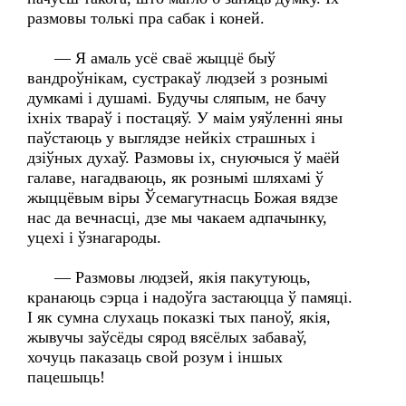
размовы толькі пра сабак і коней.
— Я амаль усё сваё жыццё быў
вандроўнікам, сустракаў людзей з рознымі
думкамі і душамі. Будучы сляпым, не бачу
іхніх твараў і постацяў. У маім уяўленні яны
паўстаюць у выглядзе нейкіх страшных і
дзіўных духаў. Размовы іх, снуючыся ў маёй
галаве, нагадваюць, як рознымі шляхамі ў
жыццёвым віры Ўсемагутнасць Божая вядзе
нас да вечнасці, дзе мы чакаем адпачынку,
уцехі і ўзнагароды.
— Размовы людзей, якія пакутуюць,
кранаюць сэрца і надоўга застаюцца ў памяці.
І як сумна слухаць показкі тых паноў, якія,
жывучы заўсёды сярод вясёлых забаваў,
хочуць паказаць свой розум і іншых
пацешыць!