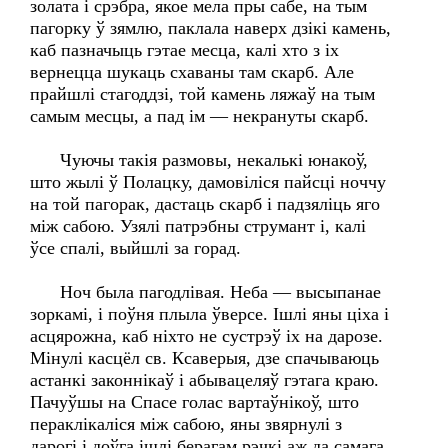
золата і срэбра, якое мела пры сабе, на тым
пагорку ў зямлю, паклала наверх дзікі камень,
каб пазначыць гэтае месца, калі хто з іх
вернецца шукаць схаваны там скарб. Але
прайшлі стагоддзі, той камень ляжаў на тым
самым месцы, а пад ім — некрануты скарб.
Чуючы такія размовы, некалькі юнакоў,
што жылі ў Полацку, дамовіліся пайсці ноччу
на той пагорак, дастаць скарб і падзяліць яго
між сабою. Узялі патрэбны струмант і, калі
ўсе спалі, выйшлі за горад.
Ноч была пагодлівая. Неба — высыпанае
зоркамі, і поўня плыла ўверсе. Ішлі яны ціха і
асцярожна, каб ніхто не сустрэў іх на дарозе.
Мінулі касцёл св. Ксаверыя, дзе спачываюць
астанкі законнікаў і абывацеляў гэтага краю.
Пачуўшы на Спасе голас вартаўнікоў, што
пераклікаліся між сабою, яны звярнулі з
дарогі і доўга ішлі берагам рэчкі аж да самага