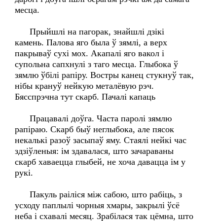
месца.
Прыйшлі на пагорак, знайшлі дзікі
камень. Палова яго была ў зямлі, а верх
пакрываў сухі мох. Акапалі яго вакол і
супольна сапхнулі з таго месца. Глыбока ў
зямлю ўбілі рапіру. Востры канец стукнуў так,
нібы крануў нейкую металёвую рэч.
Бясспрэчна тут скарб. Пачалі капаць
Працавалі доўга. Часта паролі зямлю
рапіраю. Скарб быў неглыбока, але пясок
некалькі разоў засыпаў яму. Стаялі нейкі час
здзіўленыя: ім здавалася, што зачараваны
скарб хаваецца глыбей, не хоча давацца ім у
рукі.
Пакуль раіліся між сабою, што рабіць, з
усходу паплылі чорныя хмары, закрылі ўсё
неба і схавалі месяц. Зрабілася так цёмна, што