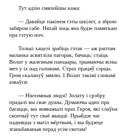
Тут адзін смялейшы кажа:
— Давайце пакінем гэты шкілет, а зброю
забяром сабе. Няхай хоць яна будзе памяткаю
пра гэтую ноч.
Толькі хацелі зрабіць гэтак — аж раптам
маланка асвятліла пагорак, бачаць: стаіць
Волат у жалезным панцыры, трымаючы ясны
меч у іх над галовамі. Страх працяў сэрцы.
Гром скалануў зямлю. І Волат такімі словамі
азваўся:
— Нікчэмныя людзі! Золату і срэбру
прадалі вы свае душы. Думаючы адно пра
багацце, вы зняважылі прах Героя, які слаўна
скончыў тут сваё жыццё. Прыйдзе час
падняцца з магіл мёртвым, і вы будзеце
зганьбаваныя перад усім светам!