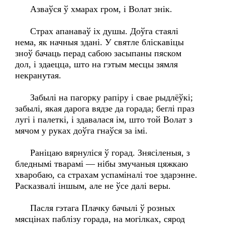
Азваўся ў хмарах гром, і Волат знік.
Страх апанаваў іх душы. Доўга стаялі
нема, як начныя здані. У святле бліскавіцы
зноў бачаць перад сабою засыпаны пяском
дол, і здаецца, што на гэтым месцы зямля
некранутая.
Забылі на пагорку рапіру і свае рыдлёўкі;
забылі, якая дарога вядзе да горада; беглі праз
лугі і палеткі, і здавалася ім, што той Волат з
мячом у руках доўга гнаўся за імі.
Раніцаю вярнуліся ў горад. Знясіленыя, з
бледнымі тварамі — нібы змучаныя цяжкаю
хваробаю, са страхам успаміналі тое здарэнне.
Расказвалі іншым, але не ўсе далі веры.
Пасля гэтага Плачку бачылі ў розных
мясцінах паблізу горада, на могілках, сярод