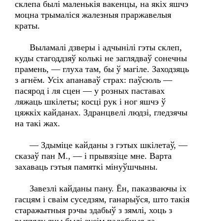
склепа былі маленькія вакенцы, на якіх яшчэ
моцна трымаліся жалезныя праржавелыя
краты.
Выламалі дзверы і адчынілі гэты склеп,
куды стагоддзяў колькі не заглядваў сонечны
прамень, — глуха там, бы ў магіле. Заходзяць
з агнём. Усіх апанаваў страх: паўсюль —
пасярод і ля сцен — у розных паставах
ляжаць шкілеты; косці рук і ног яшчэ ў
цяжкіх кайданах. Здранцвелі людзі, гледзячы
на такі жах.
— Здыміце кайданы з гэтых шкілетаў, —
сказаў пан М., — і прывязіце мне. Варта
захаваць гэтыя памяткі мінуўшчыны.
Завезлі кайданы пану. Ён, паказваючы іх
гасцям і сваім суседзям, ганарыўся, што такія
старажытныя рэчы здабыў з зямлі, хоць з