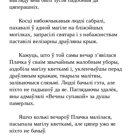
выгляду яны былі зусім падобныя да
цяперашніх.
Косці нябожчыкавыя людзі сабралі,
пахавалі ў адной магіле на бліжэйшых
могілках, запрасілі святара і з набажэнствам
паставілі велізарны драўляны крыж.
Кажуць, што ў той самы вечар з’явілася
Плачка ў сваім звычайным жалобным уборы,
аздобіла магілу кветкамі і, укленчыўшы перад
драўляным крыжам, тварыла малітвы,
заліваючыся слязьмі. Людзі бачылі гэта, але
ніхто не падышоў да яе. Паглядаючы здалёк,
яны адмаўлялі «Вечны супакой» за душы
памерлых.
Яшчэ колькі вечароў Плачка малілася,
пасыпала магілу кветкамі, але цяпер ужо яе
ніхто не бачыў.