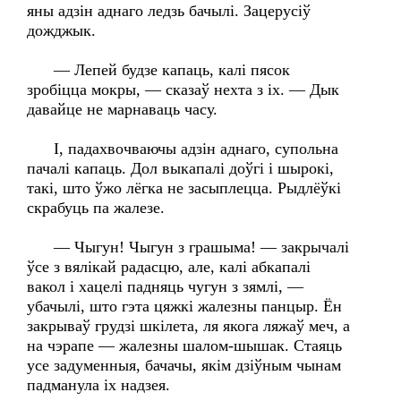
яны адзін аднаго ледзь бачылі. Зацерусіў
дожджык.
— Лепей будзе капаць, калі пясок
зробіцца мокры, — сказаў нехта з іх. — Дык
давайце не марнаваць часу.
І, падахвочваючы адзін аднаго, супольна
пачалі капаць. Дол выкапалі доўгі і шырокі,
такі, што ўжо лёгка не засыплецца. Рыдлёўкі
скрабуць па жалезе.
— Чыгун! Чыгун з грашыма! — закрычалі
ўсе з вялікай радасцю, але, калі абкапалі
вакол і хацелі падняць чугун з зямлі, —
убачылі, што гэта цяжкі жалезны панцыр. Ён
закрываў грудзі шкілета, ля якога ляжаў меч, а
на чэрапе — жалезны шалом-шышак. Стаяць
усе задуменныя, бачачы, якім дзіўным чынам
падманула іх надзея.