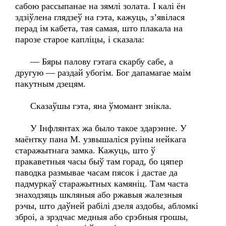
сабою рассыпанае на зямлі золата. І калі ён
здзіўлена глядзеў на гэта, кажуць, з’явілася
перад ім кабета, тая самая, што плакала на
парозе старое капліцы, і сказала:
— Бяры палову гэтага скарбу сабе, а
другую — раздай убогім. Бог дапамагае маім
пакутным дзецям.
Сказаўшы гэта, яна ўмомант знікла.
У Інфлянтах жа было такое здарэнне. У
маёнтку пана М. узвышаліся руіны нейкага
старажытнага замка. Кажуць, што ў
пракаветныя часы быў там горад, бо цяпер
паводка размывае часам пясок і дастае да
падмуркаў старажытных камяніц. Там часта
знаходзяць шкляныя або ржавыя жалезныя
рэчы, што даўней рабілі дзеля аздобы, абломкі
зброі, а зрэдчас медныя або срэбныя грошы,