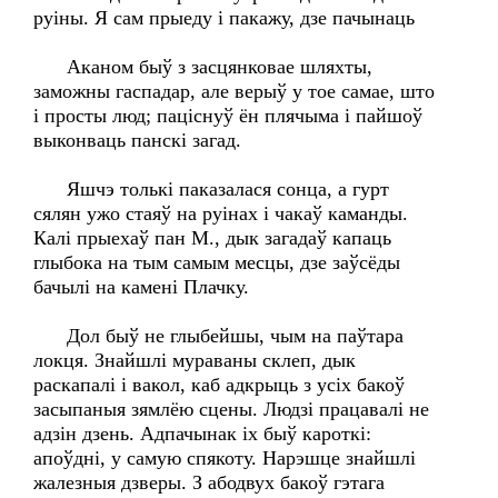
руіны. Я сам прыеду і пакажу, дзе пачынаць
Аканом быў з засцянковае шляхты,
заможны гаспадар, але верыў у тое самае, што
і просты люд; паціснуў ён плячыма і пайшоў
выконваць панскі загад.
Яшчэ толькі паказалася сонца, а гурт
сялян ужо стаяў на руінах і чакаў каманды.
Калі прыехаў пан М., дык загадаў капаць
глыбока на тым самым месцы, дзе заўсёды
бачылі на камені Плачку.
Дол быў не глыбейшы, чым на паўтара
локця. Знайшлі мураваны склеп, дык
раскапалі і вакол, каб адкрыць з усіх бакоў
засыпаныя зямлёю сцены. Людзі працавалі не
адзін дзень. Адпачынак іх быў кароткі:
апоўдні, у самую спякоту. Нарэшце знайшлі
жалезныя дзверы. З абодвух бакоў гэтага