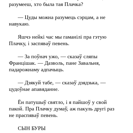
разумееш, хто была тая Плачка?
— Цуды можна разумець сэрцам, а не
навукаю.
Яшчэ нейкі час мы гаманілі пра гэтую
Плачку, і заспяваў певень.
— За поўнач ужо, — сказаў сляпы
Францішак. — Дазволь, пане Завальня,
падарожнаму адпачыць.
— Дзякуй табе, — сказаў дзядзька, —
цудоўнае апавяданне.
Ён патушыў святло, і я пайшоў у свой
пакой. Пра Плачку думаў, аж пакуль другі раз
не праспяваў певень.
СЫН БУРЫ