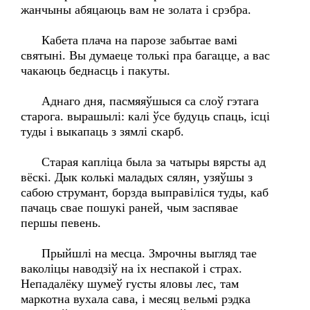
жанчыны абяцаюць вам не золата і срэбра.
Кабета плача на парозе забытае вамі
святыні. Вы думаеце толькі пра багацце, а вас
чакаюць беднасць і пакуты.
Аднаго дня, пасмяяўшыся са слоў гэтага
старога. вырашылі: калі ўсе будуць спаць, ісці
туды і выкапаць з зямлі скарб.
Старая капліца была за чатыры вярсты ад
вёскі. Дык колькі маладых сялян, узяўшы з
сабою струмант, борзда выправіліся туды, каб
пачаць свае пошукі раней, чым заспявае
першы певень.
Прыйшлі на месца. Змрочны выгляд тае
ваколіцы наводзіў на іх неспакой і страх.
Непадалёку шумеў густы яловы лес, там
маркотна вухала сава, і месяц вельмі рэдка