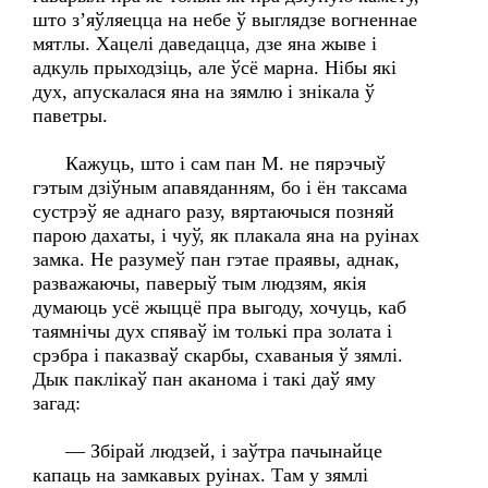
што з’яўляецца на небе ў выглядзе вогненнае
мятлы. Хацелі даведацца, дзе яна жыве і
адкуль прыходзіць, але ўсё марна. Нібы які
дух, апускалася яна на зямлю і знікала ў
паветры.
Кажуць, што і сам пан М. не пярэчыў
гэтым дзіўным апавяданням, бо і ён таксама
сустрэў яе аднаго разу, вяртаючыся позняй
парою дахаты, і чуў, як плакала яна на руінах
замка. Не разумеў пан гэтае праявы, аднак,
разважаючы, паверыў тым людзям, якія
думаюць усё жыццё пра выгоду, хочуць, каб
таямнічы дух спяваў ім толькі пра золата і
срэбра і паказваў скарбы, схаваныя ў зямлі.
Дык паклікаў пан аканома і такі даў яму
загад:
— Збірай людзей, і заўтра пачынайце
капаць на замкавых руінах. Там у зямлі