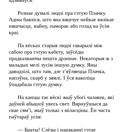
адзываўся.
Рознае думалі людзі пра гэтую Плачку.
Адны баяліся, што яна вяшчуе нейкае вялікае
няшчасце, вайну, паморак або голад ва ўсім
краі.
Па вёсках старыя людзі гаварылі між
сабою пра гэтую кабету, заўсёды
прадказваючы нешта дрэннае. Некаторыя ж з
маладых мелі зусім іншую думку. Яны
даводзілі, што там, дзе з’яўляецца Плачка,
напэўна, скарб у зямлі. І ўся ваколіца
ўпадабала гэтую думку.
На канцы тае вёскі жыў убогі чалавек, які
даўней абышоў увесь свет. Вярнуўшыся да
свае сям’і, жыў толькі з міласціны. Ён часта
паўтараў усім:
— Браты! Слёзы і нараканні гэтае