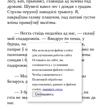
лесу, каб, прынамсі, схавацца ад залевы пад
дрэвамі. Шумелі вакол лес і дождж з градам.
Стрэлы перуноў наводзілі трывогу. Я,
накрыўшы галаву плашчом, пад шатамі густое
яліны прамаўляў малітвы.
— Нехта стаіць недалёка ад нас, — сказаў
мой спадарожнік. — Вандруе ён пеша, у
бурцы, на плячах уздзеты на кій хатулёк,
пазірае ў неба. Здаецца, грымоты і маланкі не
Мы используем файлы cookie
палохаюць яго, а забаўляюць. Твар апалены
для улучшения работы сайта.
сонцам і бледны, нібыта змучаны доўгім
Оставаясь на сайте, вы
падарожжам.
соглашаетесь с условиями
использования файлов cookies.
Чтобы ознакомиться с
— Можа, які чужаземец вандруе праз
Политикой обработки
Беларусь далей на поўнач.
персональных данных и файлов
cookie,
нажмите здесь
.
— З буркі льецца вада. Ён, здаецца, на
Соглашаюсь
гэта не зважае. Па дарозе ідзе ціхай ступою да
нас.