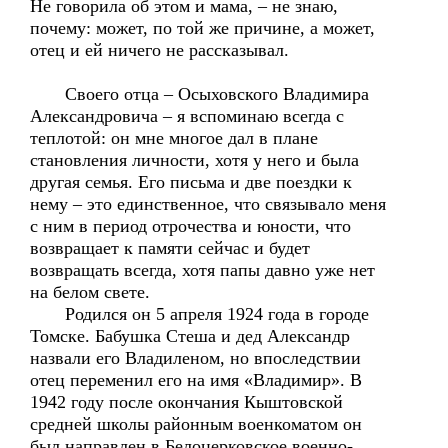
Не говорила об этом и мама, – не знаю,
почему: может, по той же причине, а может,
отец и ей ничего не рассказывал.
Своего отца – Осыховского Владимира
Александровича – я вспоминаю всегда с
теплотой: он мне многое дал в плане
становления личности, хотя у него и была
другая семья. Его письма и две поездки к
нему – это единственное, что связывало меня
с ним в период отрочества и юности, что
возвращает к памяти сейчас и будет
возвращать всегда, хотя папы давно уже нет
на белом свете.
Родился он 5 апреля 1924 года в городе
Томске. Бабушка Стеша и дед Александр
назвали его Владиленом, но впоследствии
отец переменил его на имя «Владимир». В
1942 году после окончания Кыштовской
средней школы районным военкоматом он
был направлен в Белоцерковское военно-