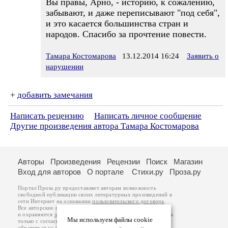
Вы правы, Арно, - историю, к сожалению,
забывают, и даже переписывают "под себя",
и это касается большинства стран и
народов. Спасибо за прочтение повести.
Тамара Костомарова
13.12.2014 16:24
Заявить о
нарушении
+
добавить замечания
Написать рецензию
Написать личное сообщение
Другие произведения автора Тамара Костомарова
Авторы
Произведения
Рецензии
Поиск
Магазин
Вход для авторов
О портале
Стихи.ру
Проза.ру
Портал Проза.ру предоставляет авторам возможность
свободной публикации своих литературных произведений в
сети Интернет на основании
пользовательского договора
.
Все авторские права на произведения принадлежат авторам
и охраняются
законом
. Перепечатка произведений возможна
Мы используем файлы cookie
только с согласия его автора, к которому вы можете
обратиться на его авторской странице. Ответственность за