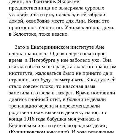
девиц, на Фонтанке. Якобы её
предшественница не выдержала суровых
условий института, плакала, и её забрали
домой, освободив место для Ани. Когда это
произошло, непонятно. Училась ли она дома,
в Белостоке, тоже неясно.
Зато в Екатерининском институте Ане
очень нравилось. Однако через некоторое
время в Петербурге у неё заболело ухо. Она
сказала об этом не сразу, так как, по правилам
института, жаловаться было не принято да и
страшно, что будут осматривать. Когда уже ей
стало совсем плохо, то классная дама
заметила и отвела в лазарет. Врачи поставили
диагноз гнойный отит, в больнице делали
трепанацию черепа и порекомендовали
родственникам вывезти девочку на юг, и с
конца 1916 года бабушка моя училась в
Керченском институте благородных девиц
(Кушниковском училище). В ходе революции