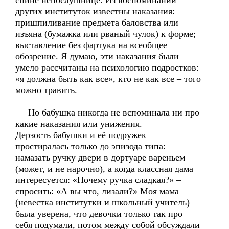
спине непослушнице. Из воспоминаний
других институток известны наказания:
пришпиливание предмета баловства или
изъяна (бумажка или рваный чулок) к форме;
выставление без фартука на всеобщее
обозрение. Я думаю, эти наказания были
умело рассчитаны на психологию подростков:
«я должна быть как все», кто не как все – того
можно травить.
Но бабушка никогда не вспоминала ни про
какие наказания или унижения.
Дерзость бабушки и её подружек
простиралась только до эпизода типа:
намазать ручку двери в дортуаре вареньем
(может, и не нарочно), а когда классная дама
интересуется: «Почему ручка сладкая?» –
спросить: «А вы что, лизали?» Моя мама
(невестка институтки и школьный учитель)
была уверена, что девочки только так про
себя подумали, потом между собой обсуждали