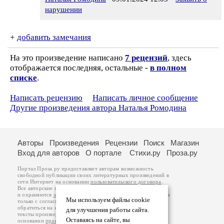
нарушении
+
добавить замечания
На это произведение написано
7 рецензий
, здесь
отображается последняя, остальные -
в полном
списке
.
Написать рецензию
Написать личное сообщение
Другие произведения автора Наталья Ромодина
Авторы
Произведения
Рецензии
Поиск
Магазин
Вход для авторов
О портале
Стихи.ру
Проза.ру
Портал Проза.ру предоставляет авторам возможность
свободной публикации своих литературных произведений в
сети Интернет на основании
пользовательского договора
.
Все авторские права на произведения принадлежат авторам
и охраняются
законом
. Перепечатка произведений возможна
Мы используем файлы cookie
только с согласия его автора, к которому вы можете
обратиться на его авторской странице. Ответственность за
для улучшения работы сайта.
тексты произведений авторы несут самостоятельно на
Оставаясь на сайте, вы
основании
правил публикации
и
законодательства