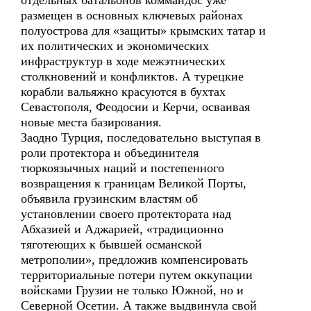
отдельных батальонов коммандос уже
размещен в основных ключевых районах
полуострова для «защиты» крымских татар и
их политических и экономических
инфраструктур в ходе межэтнических
столкновений и конфликтов. А турецкие
корабли вальяжно красуются в бухтах
Севастополя, Феодосии и Керчи, осваивая
новые места базирования.
Заодно Турция, последовательно выступая в
роли протектора и объединителя
тюркоязычных наций и постепенного
возвращения к границам Великой Порты,
объявила грузинским властям об
установлении своего протектората над
Абхазией и Аджарией, «традиционно
тяготеющих к бывшей османской
метрополии», предложив компенсировать
территориальные потери путем оккупации
войсками Грузии не только Южной, но и
Северной Осетии. А также выдвинула свой