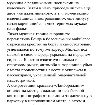
мужчина с раздвижными носилками на
колесиках. Затем к нему присоединились еще
двое «не джентльменов», в т.ч. моментально
излечившийся «пострадавший», еще минуту
назад корчившийся в «нестерпимых муках»
на асфальте.
Лихая мужская троица сноровисто
переместила Бонда в белоснежный ambulance
с красным крестом на борту и самостоятельно
угнездилась по тому же адресу. Миледи под
маской в свою очередь укрылась на переднем
сиденье. Яростно взвизгнув шинами в
стартовом рывке, автомобиль торопливо убыл
с места происшествия вместе с экипажем и
пассажирами, украшенный очаровательной
медсестричкой.
А осиротевший красавец «Ламборджини»
остался на месте, в ожидании неизбежной
квитанции штрафа от полиции за длительную
парковку в неположенном месте, а затем и