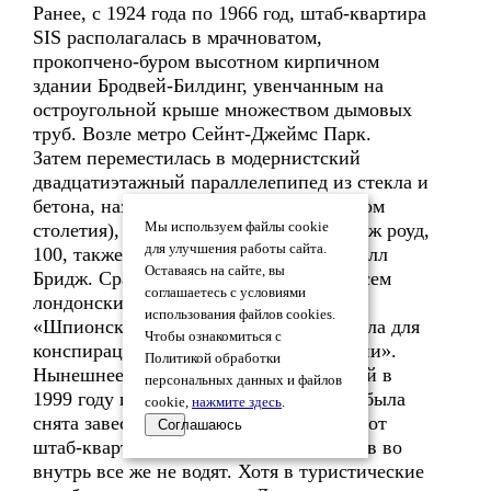
Ранее, с 1924 года по 1966 год, штаб-квартира
SIS располагалась в мрачноватом,
прокопчено-буром высотном кирпичном
здании Бродвей-Билдинг, увенчанным на
остроугольной крыше множеством дымовых
труб. Возле метро Сейнт-Джеймс Парк.
Затем переместилась в модернистский
двадцатиэтажный параллелепипед из стекла и
бетона, названный «Сенчури Хаус» (Дом
столетия), по адресу Вестминстер бридж роуд,
Мы используем файлы cookie
для улучшения работы сайта.
100, также неподалеку от моста Воксхолл
Оставаясь на сайте, вы
Бридж. Сразу же ставшее известным всем
соглашаетесь с условиями
лондонским таксистам под названием
использования файлов cookies.
«Шпионский дом». Хотя на нем и висела для
Чтобы ознакомиться с
конспирации вывеска «Служба экологии».
Политикой обработки
Нынешнее здание было введено в строй в
персональных данных и файлов
1999 году и вскоре с него официально была
cookie,
нажмите здесь
.
снята завеса тайны. Правда, в отличие от
Соглашаюсь
штаб-квартиры ЦРУ в Лэнгли, туристов во
внутрь все же не водят. Хотя в туристические