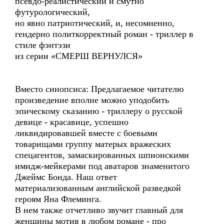
псевдо-реалистический и смутно
футурологический,
но явно патриотический, и, несомненно,
гендерно политкорректный роман - триллер в
стиле фэнтэзи
из серии «СМЕРШ ВЕРНУЛСЯ»
Вместо синопсиса: Предлагаемое читателю
произведение вполне можно уподобить
эпическому сказанию - триллеру о русской
девице - красавице, успешно
ликвидировавшей вместе с боевыми
товарищами группу матерых вражеских
спецагентов, замаскированных шпионскими
имидж-мейкерами под аватаров знаменитого
Джеймс Бонда. Наш ответ
материализованным английской разведкой
героям Яна Флеминга.
В нем также отчетливо звучит главный для
женщины мотив в любом романе - про