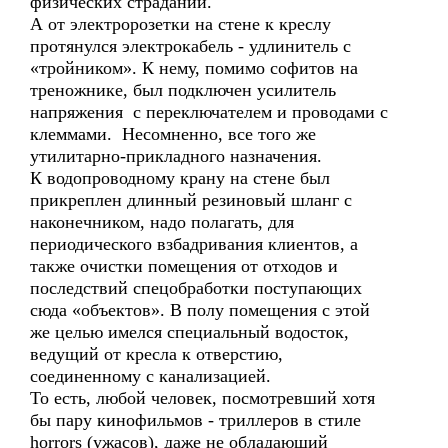
физических страданий.
А от электророзетки на стене к креслу
протянулся электрокабель - удлинитель с
«тройником». К нему, помимо софитов на
треножнике, был подключен усилитель
напряжения с переключателем и проводами с
клеммами. Несомненно, все того же
утилитарно-прикладного назначения.
К водопроводному крану на стене был
прикреплен длинный резиновый шланг с
наконечником, надо полагать, для
периодического взбадривания клиентов, а
также очистки помещения от отходов и
последствий спецобработки поступающих
сюда «объектов». В полу помещения с этой
же целью имелся специальный водосток,
ведущий от кресла к отверстию,
соединенному с канализацией.
То есть, любой человек, посмотревший хотя
бы пару кинофильмов - триллеров в стиле
horrors (ужасов), даже не обладающий