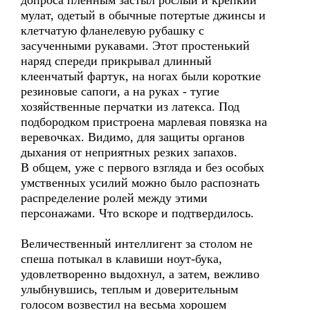
допроса пленным застыл рослый и крепкий
мулат, одетый в обычные потертые джинсы и
клетчатую фланелевую рубашку с
засученными рукавами. Этот простенький
наряд спереди прикрывал длинный
клеенчатый фартук, на ногах были короткие
резиновые сапоги, а на руках - тугие
хозяйственные перчатки из латекса. Под
подбородком пристроена марлевая повязка на
веревочках. Видимо, для защиты органов
дыхания от неприятных резких запахов.
В общем, уже с первого взгляда и без особых
умственных усилий можно было распознать
распределение ролей между этими
персонажами. Что вскоре и подтвердилось.
Величественный интеллигент за столом не
спеша потыкал в клавиши ноут-бука,
удовлетворенно выдохнул, а затем, вежливо
улыбнувшись, теплым и доверительным
голосом возвестил на весьма хорошем