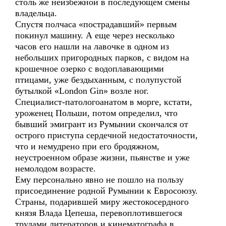
столь же неизбежной в последующем смены
владельца.
Спустя полчаса «пострадавший» первым
покинул машину. А еще через несколько
часов его нашли на лавочке в одном из
небольших пригородных парков, с видом на
крошечное озерко с водоплавающими
птицами, уже бездыханным, с полупустой
бутылкой «London Gin» возле ног.
Специалист-патологоанатом в морге, кстати,
уроженец Польши, потом определил, что
бывший эмигрант из Румынии скончался от
острого приступа сердечной недостаточности,
что и немудрено при его бродяжном,
неустроенном образе жизни, пьянстве и уже
немолодом возрасте.
Ему персонально явно не пошло на пользу
присоединение родной Румынии к Евросоюзу.
Страны, подарившей миру жестокосердного
князя Влада Цепеша, перевоплотившегося
трудами литераторов и кинематографа в