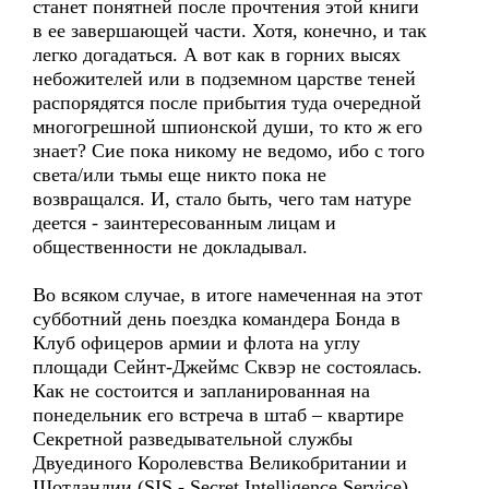
станет понятней после прочтения этой книги
в ее завершающей части. Хотя, конечно, и так
легко догадаться. А вот как в горних высях
небожителей или в подземном царстве теней
распорядятся после прибытия туда очередной
многогрешной шпионской души, то кто ж его
знает? Сие пока никому не ведомо, ибо с того
света/или тьмы еще никто пока не
возвращался. И, стало быть, чего там натуре
деется - заинтересованным лицам и
общественности не докладывал.
Во всяком случае, в итоге намеченная на этот
субботний день поездка командера Бонда в
Клуб офицеров армии и флота на углу
площади Сейнт-Джеймс Сквэр не состоялась.
Как не состоится и запланированная на
понедельник его встреча в штаб – квартире
Секретной разведывательной службы
Двуединого Королевства Великобритании и
Шотландии (SIS - Secret Intelligence Service),