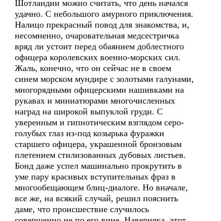
Шотландии можно считать, что день начался
удачно. С небольшого амурного приключения.
Налицо прекрасный повод для знакомства, и,
несомненно, очаровательная медсестричка
вряд ли устоит перед обаянием доблестного
офицера королевских военно-морских сил.
Жаль, конечно, что он сейчас не в своем
синем морском мундире с золотыми галунами,
многорядными офицерскими нашивками на
рукавах и миниатюрами многочисленных
наград на широкой выпуклой груди. С
уверенным и гипнотическим взглядом серо-
голубых глаз из-под козырька фуражки
старшего офицера, украшенной бронзовым
плетением стилизованных дубовых листьев.
Бонд даже успел машинально прокрутить в
уме пару красивых вступительных фраз в
многообещающем блиц-диалоге. Но вначале,
все же, на всякий случай, решил пояснить
даме, что происшествие случилось
совершенно не по его вине. Наверняка, этот