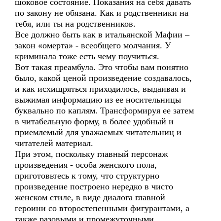
шоковое состояние. Показания на себя давать
по закону не обязана. Как и родственники на
тебя, или ты на родственников.
Все должно быть как в итальянской Мафии –
закон «омерта» - всеобщего молчания. У
криминала тоже есть чему поучиться.
Вот такая преамбула. Это чтобы вам понятно
было, какой ценой произведение создавалось,
и как исхищряться приходилось, выдаивая и
выжимая информацию из ее носительницы
буквально по каплям. Трансформируя ее затем
в читабельную форму, в более удобный и
приемлемый для уважаемых читательниц и
читателей материал.
При этом, поскольку главный персонаж
произведения - особа женского пола,
приготовьтесь к тому, что структурно
произведение построено нередко в чисто
женском стиле, в виде диалога главной
героини со второстепенными фигурантами, а
также разовыми и промежуточными