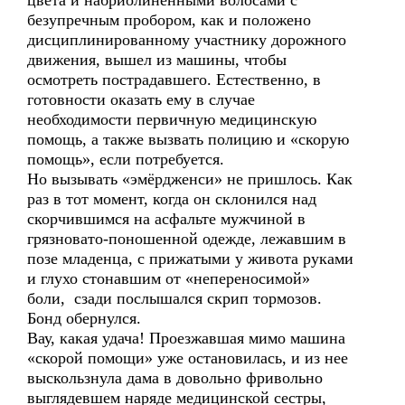
цвета и набриолиненными волосами с
безупречным пробором, как и положено
дисциплинированному участнику дорожного
движения, вышел из машины, чтобы
осмотреть пострадавшего. Естественно, в
готовности оказать ему в случае
необходимости первичную медицинскую
помощь, а также вызвать полицию и «скорую
помощь», если потребуется.
Но вызывать «эмёрдженси» не пришлось. Как
раз в тот момент, когда он склонился над
скорчившимся на асфальте мужчиной в
грязновато-поношенной одежде, лежавшим в
позе младенца, с прижатыми у живота руками
и глухо стонавшим от «непереносимой»
боли, сзади послышался скрип тормозов.
Бонд обернулся.
Вау, какая удача! Проезжавшая мимо машина
«скорой помощи» уже остановилась, и из нее
выскользнула дама в довольно фривольно
выглядевшем наряде медицинской сестры,