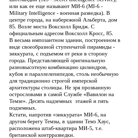
или как ее еще называют МИ-6 (MI-6 -
Military Intelligence - военная разведка). В
центре города, на набережной Альберта, дом
85. Возле моста Воксхолл Бридж. С
официальным адресом Воксхолл Кросс, 85.
В весьма импозантном здании, построенном в
виде своеобразной ступенчатой пирамиды -
зиккурата, с подъемом от реки в сторону
города. Представляющей оригинальную
разновысотную комбинацию цилиндров,
кубов и параллелепипедов, столь необычную
для традиционно строгой имперской
архитектуры столицы. Не зря прозванную
острословами в самой Службе «Вавилон на
Темзе». Десять надземных этажей и пять
подземных.
Кстати, напротив «зиккурата» МИ-6, на
другом берегу Темзы, в здании Темз Хаус,
расположена штаб-квартира МИ-5, т.е.
британской контрразведки.