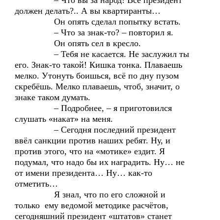
– Что вы за народ! Всё президент
должен делать?.. А вы квартиранты…
Он опять сделал попытку встать.
– Что за знак-то? – повторил я.
Он опять сел в кресло.
– Тебя не касается. Не заслужил ты
его. Знак-то такой! Кишка тонка. Плаваешь
мелко. Утонуть боишься, всё по дну пузом
скребёшь. Мелко плаваешь, чтоб, значит, о
знаке таком думать.
– Подробнее, – я приготовился
слушать «накат» на меня.
– Сегодня последний президент
ввёл санкции против наших ребят. Ну, и
против этого, что на «мотике» ездит. Я
подумал, что надо бы их наградить. Ну… не
от имени президента… Ну… как-то
отметить…
Я знал, что по его сложной и
только ему ведомой методике расчётов,
сегодняшний президент «штатов» станет