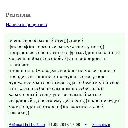
Рецензии
Написать рецензию
очень своеобразный отец))этакий
философ)интересные рассуждения у него))
понравилась очень эта его фраза:Один на один не
можешь побыть с собой. Душа вибрировать
начинает.
а так и есть !молодежь вообще не может просто
посидеть в тишине и послушать себя ,свою
душу...все мы торопимся куда-то бежим,уши себе
затыкаем и себя не слышим.по себе знаю))
характерный отец,чувствительный,хоть и
сварливый,до всего ему дело есть))такие не будут
молча сидеть в стороне))поколение старой
закалки))
Алёнка Из Пелёнки
21.09.2015 17:00
•
Заявить о