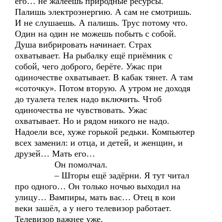
его… не жалеешь природные ресурсы.
Палишь электроэнергию. А сам не смотришь.
И не слушаешь. А палишь. Трус потому что.
Один на один не можешь побыть с собой.
Душа вибрировать начинает. Страх
охватывает. На рыбалку ещё приёмник с
собой, чего доброго, берёте. Ужас при
одиночестве охватывает. В кабак тянет. А там
«соточку». Потом вторую. А утром не доходя
до туалета телек надо включить. Чтоб
одиночества не чувствовать. Ужас
охватывает. Но и рядом никого не надо.
Надоели все, хуже горькой редьки. Компьютер
всех заменил: и отца, и детей, и женщин, и
друзей… Мать его…
Он помолчал.
– Шторы ещё задёрни. Я тут читал
про одного… Он только ночью выходил на
улицу… Вампиры, мать вас… Отец в кои
веки зашёл, а у него телевизор работает.
Телевизор важнее уже.