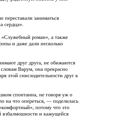
е переставали заниматься
а сердца».
м «Служебный роман», а также
ропы и даже дали несколько
нимают друг друга, не обижаются
 словам Варум, она прекрасно
аря этой снисходительности друг к
шком спонтанна, не говоря уж о
ло на что опереться, — поделилась
«комфортный», потому что это
ей взбалмошности и кажущейся