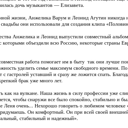
явилась дочь музыкантов — Елизавета.
чной жизни, Анжелика Варум и Леонид Агутин никогда н
 свадьбы они использовали для создания клипа «Половин
ичества Анжелика и Леонид выпустили совместный альбо
 с которыми объездили всю Россию, некоторые страны Ев
совместная работа помогает им в быту так они лучше по
жность уделить семье максимум свободного времени. По
т с гастролей уставший и сразу же ложится спать. Благод
репкий брак уже много лет.
ть как на вулкане. Наша жизнь в силу профессии уже сли
чется, чтобы снаружи все было спокойно, стабильно и бы
 Леня очень... Нехорошо говорить о любимом человеке 
е придумаешь. Он комфортный. Он при всей своей внешн
тальный, стабильный и надежный».