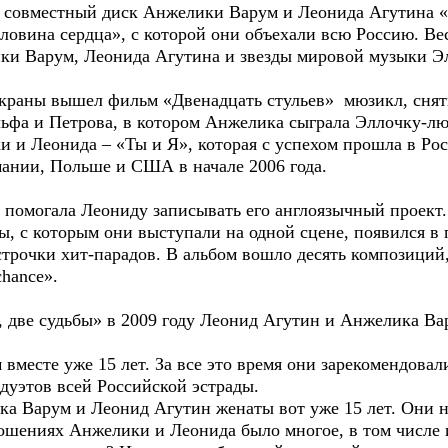
дел совместный диск Анжелики Варум и Леонида Агутина 
овина сердца», с которой они объехали всю Россию. Вес
и Варум, Леонида Агутина и звезды мировой музыки Э
экраны вышел фильм «Двенадцать стульев» мюзикл, снят
ьфа и Петрова, в котором Анжелика сыграла Эллочку-лю
 и Леонида – «Ты и Я», которая с успехом прошла в Рос
мании, Польше и США в начале 2006 года.
 помогала Леониду записывать его англоязычный проект
, с которым они выступали на одной сцене, появился в 
 строчки хит-парадов. В альбом вошло десять композиций
chance».
, две судьбы» в 2009 году Леонид Агутин и Анжелика Ва
месте уже 15 лет. За все это время они зарекомендовали
дуэтов всей Российской эстрады.
рум и Леонид Агутин женаты вот уже 15 лет. Они не 
ошениях Анжелики и Леонида было многое, в том числе и