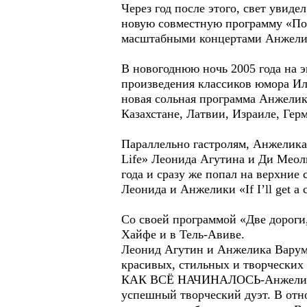
Через год после этого, свет уви
новую совместную программу «Пол
масштабными концертами Анжелик
В новогоднюю ночь 2005 года на 
произведения классиков юмора Ил
новая сольная программа Анжелики
Казахстане, Латвии, Израиле, Гер
Параллельно гастролям, Анжелика
Life» Леонида Агутина и Ди Меолы
года и сразу же попал на верхние
Леонида и Анжелики «If I’ll get a 
Со своей программой «Две дороги
Хайфе и в Тель-Авиве.
Леонид Агутин и Анжелика Варум в
красивых, стильных и творческих 
КАК ВСЁ НАЧИНАЛОСЬ-Анжелика Ва
успешный творческий дуэт. В отн