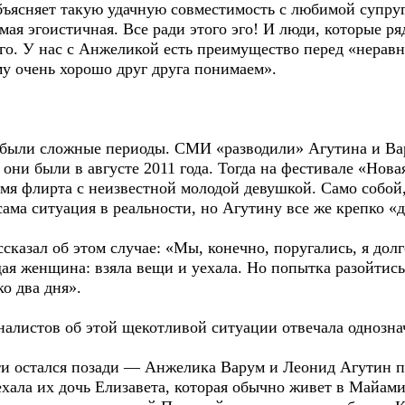
бъясняет такую удачную совместимость с любимой супруг
мая эгоистичная. Все ради этого эго! И люди, которые ря
 эго. У нас с Анжеликой есть преимущество перед «нера
ому очень хорошо друг друга понимаем».
 были сложные периоды. СМИ «разводили» Агутина и Вар
они были в августе 2011 года. Тогда на фестивале «Нов
мя флирта с неизвестной молодой девушкой. Само собой,
ма ситуация в реальности, но Агутину все же крепко «д
сказал об этом случае: «Мы, конечно, поругались, я долг
дая женщина: взяла вещи и уехала. Но попытка разойтис
о два дня».
алистов об этой щекотливой ситуации отвечала однознач
ти остался позади — Анжелика Варум и Леонид Агутин 
ехала их дочь Елизавета, которая обычно живет в Майам