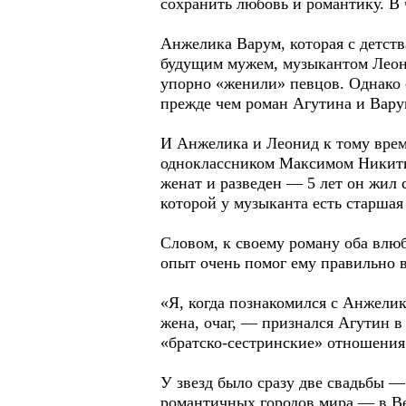
сохранить любовь и романтику. В
Анжелика Варум, которая с детств
будущим мужем, музыкантом Леони
упорно «женили» певцов. Однако с
прежде чем роман Агутина и Вару
И Анжелика и Леонид к тому врем
одноклассником Максимом Никитин
женат и разведен — 5 лет он жил 
которой у музыканта есть старшая
Словом, к своему роману оба влю
опыт очень помог ему правильно 
«Я, когда познакомился с Анжелик
жена, очаг, — признался Агутин в
«братско-сестринские» отношения.
У звезд было сразу две свадьбы —
романтичных городов мира — в Ве