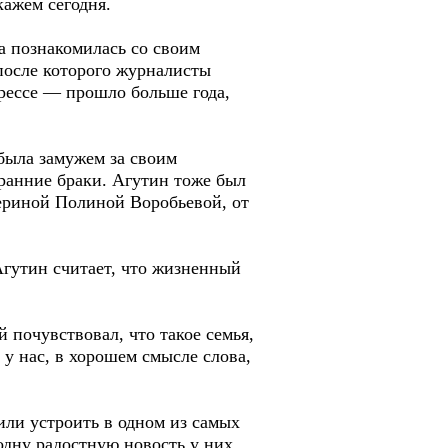
кажем сегодня.
а познакомилась со своим
после которого журналисты
прессе — прошло больше года,
была замужем за своим
ранние браки. Агутин тоже был
лериной Полиной Воробьевой, от
гутин считает, что жизненный
 почувствовал, что такое семья,
 у нас, в хорошем смысле слова,
или устроить в одном из самых
дну радостную новость у них