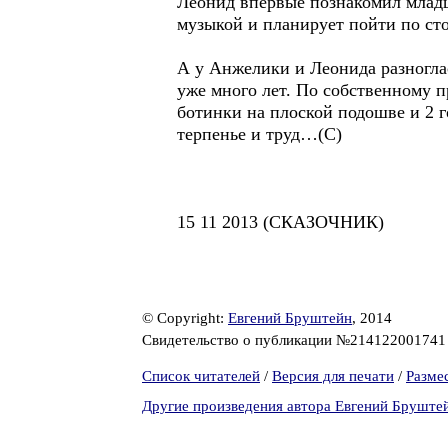
Леонид впервые познакомил младш
музыкой и планирует пойти по ст
А у Анжелики и Леонида разноглас
уже много лет. По собственному п
ботинки на плоской подошве и 2 го
терпенье и труд…(С)
15 11 2013 (СКАЗОЧНИК)
© Copyright:
Евгений Бруштейн
, 2014
Свидетельство о публикации №21412200174
Список читателей
/
Версия для печати
/
Разме
Другие произведения автора Евгений Бруште