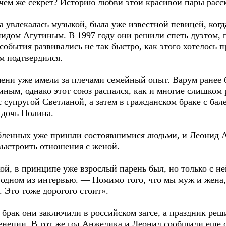
 чем же секрет? Историю любви этой красивой пары расс
а увлекалась музыкой, была уже известной певицей, когд
дом Агутиным. В 1997 году они решили спеть дуэтом, 
обытия развивались не так быстро, как этого хотелось 
м подтвердился.
ени уже имели за плечами семейный опыт. Варум ранее 
ым, однако этот союз распался, как и многие слишком 
с супругой Светланой, а затем в гражданском браке с ба
 дочь Полина.
бленных уже пришли состоявшимися людьми, и Леонид А
выстроить отношения с женой.
ой, в принципе уже взрослый парень был, но только с ней
 одном из интервью. — Помимо того, что мы муж и жена,
 Это тоже дорогого стоит».
 брак они заключили в российском загсе, а праздник реш
неции. В тот же год Анжелика и Леонид сообщили еще о