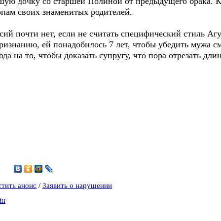
ую дочку со старшей Полиной от предыдущего брака. Кс
опам своих знаменитых родителей.
ий почти нет, если не считать специфический стиль Агу
ризнанию, ей понадобилось 7 лет, чтобы убедить мужа с
да на то, чтобы доказать супругу, что пора отрезать дли
1
стить анонс
/
Заявить о нарушении
йн