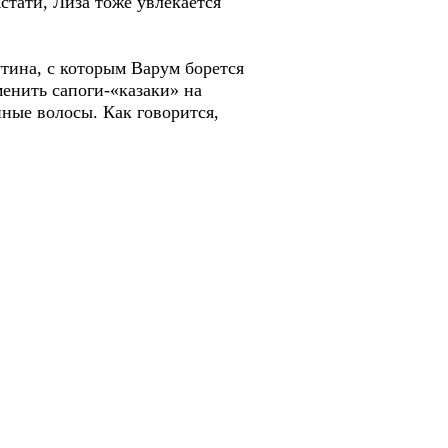
тати, Лиза тоже увлекается
тина, с которым Варум борется
менить сапоги-«казаки» на
нные волосы. Как говорится,