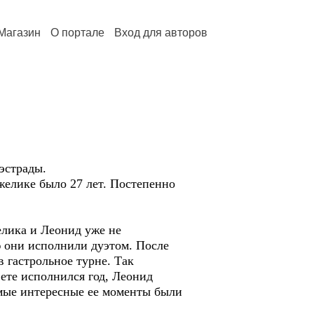
Магазин
О портале
Вход для авторов
эстрады.
желике было 27 лет. Постепенно
лика и Леонид уже не
ю они исполнили дуэтом. После
в гастрольное турне. Так
вете исполнился год, Леонид
амые интересные ее моменты были