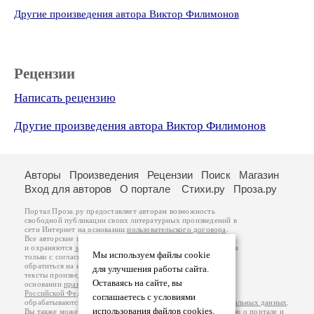
Другие произведения автора Виктор Филимонов
Рецензии
Написать рецензию
Другие произведения автора Виктор Филимонов
Авторы
Произведения
Рецензии
Поиск
Магазин
Вход для авторов
О портале
Стихи.ру
Проза.ру
Портал Проза.ру предоставляет авторам возможность
свободной публикации своих литературных произведений в
сети Интернет на основании
пользовательского договора
.
Все авторские права на произведения принадлежат авторам
и охраняются
законом
. Перепечатка произведений возможна
Мы используем файлы cookie
только с согласия его автора, к которому вы можете
обратиться на его авторской странице. Ответственность за
для улучшения работы сайта.
тексты произведений авторы несут самостоятельно на
Оставаясь на сайте, вы
основании
правил публикации
и
законодательства
Российской Федерации
. Данные пользователей
соглашаетесь с условиями
обрабатываются на основании
Политики обработки персональных данных
.
использования файлов cookies.
Вы также можете посмотреть более подробную
информацию о портале
и