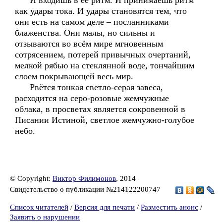
И входишь в её ритм. И принимаешь ритм
как удары тока. И удары становятся тем, что
они есть на самом деле – посланниками
блаженства. Они малы, но сильны и
отзываются во всём мире мгновенным
сотрясением, потерей привычных очертаний,
мелкой рябью на стеклянной воде, тончайшим
слоем покрывающей весь мир.
Рвётся тонкая светло-серая завеса,
расходится на серо-розовые жемчужные
облака, в просветах является сокровенной в
Писании Истиной, светлое жемчужно-голубое
небо.
© Copyright:
Виктор Филимонов
, 2014
Свидетельство о публикации №214122200747
Список читателей
/
Версия для печати
/
Разместить анонс
/
Заявить о нарушении