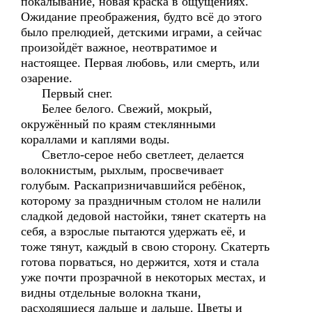
покалывание, новая краска в ощущениях.
Ожидание преображения, будто всё до этого
было прелюдией, детскими играми, а сейчас
произойдёт важное, неотвратимое и
настоящее. Первая любовь, или смерть, или
озарение.
Первый снег.
Белее белого. Свежий, мокрый,
окружённый по краям стеклянными
кораллами и каплями воды.
Светло-серое небо светлеет, делается
волокнистым, рыхлым, просвечивает
голубым. Раскапризничавшийся ребёнок,
которому за праздничным столом не налили
сладкой дедовой настойки, тянет скатерть на
себя, а взрослые пытаются удержать её, и
тоже тянут, каждый в свою сторону. Скатерть
готова порваться, но держится, хотя и стала
уже почти прозрачной в некоторых местах, и
видны отдельные волокна ткани,
расходящиеся дальше и дальше. Цветы и