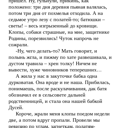
пришел. Ну, гульнули, прикинь, как
положено: три дня деревня пьяная валялась,
потом три дня от похмелья отходила. А на
седьмое утро лезу с полатей-то; батюшки –
светы! – весь изгрызенный до кровищи.
Клопы, собаки страшные, на мне, защитнике
Родины, порезвились! Чуток напрочь не
сожрали.
-Ну, чего делать-то? Мать говорит, и
полынь жгла, и пижму по хате развешивала, и
дустом травила – хрен толку! Ничем не
вывести, хуже чиновников теперешних…
А жила у нас в закуточке бабка одна
дурковатая. Она вроде и не наша. Прибилась,
понимаешь, после раскулачивания, дак батя
обозначил ее в сельсовете дальней
родственницей, и стала она нашей бабкой
Дусей.
Короче, жрали меня клопы поедом недели
две, а потом вдруг пропали. Провели мы
ревизию по углам, загнеткам, полатям-