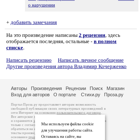
о нарушении
+
добавить замечания
На это произведение написаны
2 рецензии
, здесь
отображается последняя, остальные -
в полном
списке
.
Написать рецензию
Написать личное сообщение
Другие произведения автора Владимир Кочерженко
Авторы
Произведения
Рецензии
Поиск
Магазин
Вход для авторов
О портале
Стихи.ру
Проза.ру
Портал Проза.ру предоставляет авторам возможность
свободной публикации своих литературных произведений в
сети Интернет на основании
пользовательского договора
.
Все авторские права на произведения принадлежат авторам
и охраняются
законом
. Перепечатка произведений возможна
Мы используем файлы cookie
только с согласия его автора, к которому вы можете
обратиться на его авторской странице. Ответственность за
для улучшения работы сайта.
тексты произведений авторы несут самостоятельно на
Оставаясь на сайте, вы
основании
правил публикации
и
законодательства