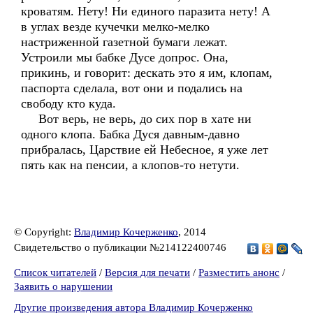
кроватям. Нету! Ни единого паразита нету! А
в углах везде кучечки мелко-мелко
настриженной газетной бумаги лежат.
Устроили мы бабке Дусе допрос. Она,
прикинь, и говорит: дескать это я им, клопам,
паспорта сделала, вот они и подались на
свободу кто куда.
Вот верь, не верь, до сих пор в хате ни
одного клопа. Бабка Дуся давным-давно
прибралась, Царствие ей Небесное, я уже лет
пять как на пенсии, а клопов-то нетути.
© Copyright:
Владимир Кочерженко
, 2014
Свидетельство о публикации №214122400746
Список читателей
/
Версия для печати
/
Разместить анонс
/
Заявить о нарушении
Другие произведения автора Владимир Кочерженко