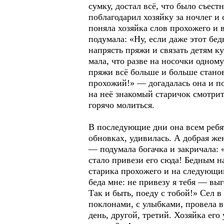
сумку, достал всё, что было съест
поблагодарил хозяйку за ночлег и 
поняла хозяйка слов прохожего и 
подумала: «Ну, если даже этот бед
напрясть пряжи и связать детям к
мала, что разве на носочки одному 
пряжи всё больше и больше станов
прохожий!» — догадалась она и по
на неё знакомый старичок смотри
горячо молиться.
В последующие дни она всем ребят
обновках, удивилась. А добрая жен
— подумала богачка и закричала: 
стало привези его сюда! Бедным на
старика прохожего и на следующий 
беда мне: не привезу я тебя — вы
Так и быть, поеду с тобой!» Сел в
поклонами, с улыбками, провела в
день, другой, третий. Хозяйка его 