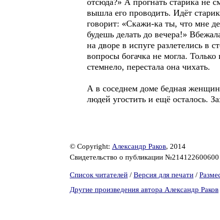
отсюда?» А прогнать старика не с
вышла его проводить. Идёт старик
говорит: «Скажи-ка ты, что мне де
будешь делать до вечера!» Вбежала
на дворе в испуге разлетелись в с
вопросы богачка не могла. Только
стемнело, перестала она чихать.
А в соседнем доме бедная женщина
людей угостить и ещё осталось. За
© Copyright:
Александр Раков
, 2014
Свидетельство о публикации №21412260060
Список читателей
/
Версия для печати
/
Разме
Другие произведения автора Александр Раков