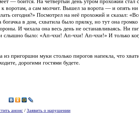
меет — боится. На четвёртый день утром прохожий стал с
 к воротам, а сам молчит. Вышел за ворота — и опять ни
лать сегодня?» Посмотрел на неё прохожий и сказал: «Всё
 богачка в дом, схватила было прялку, но тут она громк
тороны. И чихала она весь день не останавливаясь. Ни пит
 и слышно было: «Ап-чхи! Ап-чхи! Ап-чхи!» И только ког
 из пригоршни муки столько пирогов напекла, что хвати
ходите, дорогими гостями будете.
0
стить анонс
/
Заявить о нарушении