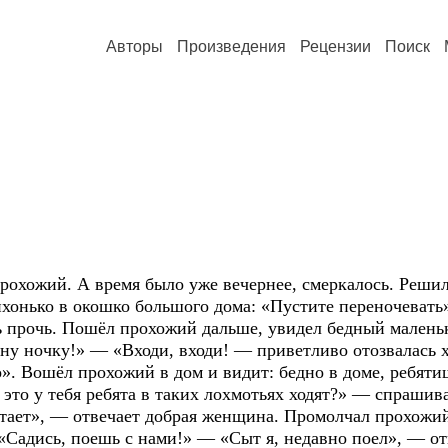
Авторы
Произведения
Рецензии
Поиск
охожий. А время было уже вечернее, смеркалось. Решил
ихонько в окошко большого дома: «Пустите переночевать
ь прочь. Пошёл прохожий дальше, увидел бедный маленьк
дну ночку!» — «Входи, входи! — приветливо отозвалась 
». Вошёл прохожий в дом и видит: бедно в доме, ребяти
это у тебя ребята в таких лохмотьях ходят?» — спрашива
ватает», — отвечает добрая женщина. Промолчал прохожий
 «Садись, поешь с нами!» — «Сыт я, недавно поел», — отв