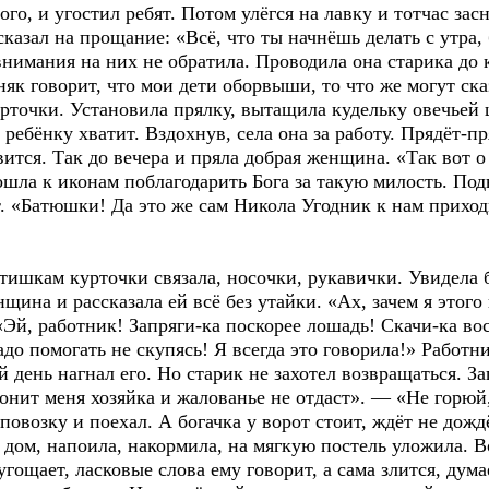
ного, и угостил ребят. Потом улёгся на лавку и тотчас зас
сказал на прощание: «Всё, что ты начнёшь делать с утра,
внимания на них не обратила. Проводила она старика до 
няк говорит, что мои дети оборвыши, то что же могут ск
урточки. Установила прялку, вытащила кудельку овечьей ш
ребёнку хватит. Вздохнув, села она за работу. Прядёт-пря
ится. Так до вечера и пряла добрая женщина. «Так вот о
шла к иконам поблагодарить Бога за такую милость. Подн
т. «Батюшки! Да это же сам Никола Угодник к нам прихо
ишкам курточки связала, носочки, рукавички. Увидела б
щина и рассказала ей всё без утайки. «Ах, зачем я этого
«Эй, работник! Запряги-ка поскорее лошадь! Скачи-ка во
до помогать не скупясь! Я всегда это говорила!» Работн
день нагнал его. Но старик не захотел возвращаться. За
гонит меня хозяйка и жалованье не отдаст». — «Не горюй
 повозку и поехал. А богачка у ворот стоит, ждёт не дожд
 дом, напоила, накормила, на мягкую постель уложила. 
угощает, ласковые слова ему говорит, а сама злится, дума