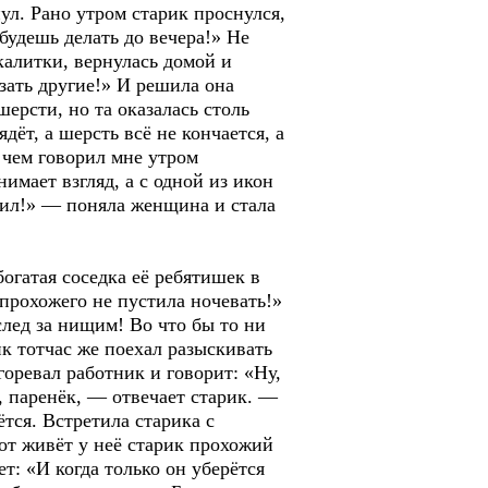
нул. Рано утром старик проснулся,
 будешь делать до вечера!» Не
калитки, вернулась домой и
азать другие!» И решила она
ерсти, но та оказалась столь
дёт, а шерсть всё не кончается, а
 чем говорил мне утром
имает взгляд, а с одной из икон
дил!» — поняла женщина и стала
огатая соседка её ребятишек в
 прохожего не пустила ночевать!»
след за нищим! Во что бы то ни
ик тотчас же поехал разыскивать
горевал работник и говорит: «Ну,
, паренёк, — отвечает старик. —
ётся. Встретила старика с
Вот живёт у неё старик прохожий
ет: «И когда только он уберётся