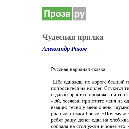
Чудесная прялка
Александр Раков
Русская народная сказка
Шёл однажды по дороге бедный пр
попроситься на ночлег. Стукнул т
и давай бранить прохожего и гнат
«Эй, хозяева, приютите меня на о
взыщи: тесно у меня очень, шумно
рваные, ножки босые. «Почему же 
ребят ращу, денег едва на хлеб х
собрала на стол ужин и зовёт его: