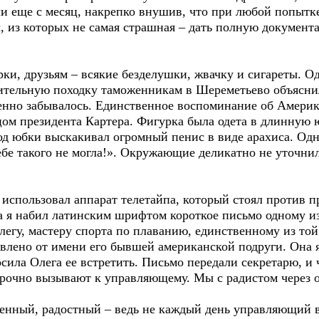
и еще с месяц, накрепко внушив, что при любой попытк
 из которых не самая страшная – дать полную докумен
ки, друзьям – всякие безделушки, жвачку и сигареты. О
рительную походку таможенникам в Шереметьево объясни
енно забывалось. Единственное воспоминание об Америк
цом президента Картера. Фигурка была одета в длинную 
под юбки выскакивал огромный пенис в виде арахиса. Од
ебе такого не могла!». Окружающие деликатно не уточни
 использовал аппарат телетайпа, который стоял против 
 я набил латинским шрифтом короткое письмо одному и
легу, мастеру спорта по плаванию, единственному из т
влено от имени его бывшей американской подруги. Она я
осила Олега ее встретить. Письмо передали секретарю, и 
 срочно вызывают к управляющему. Мы с радистом через 
енный, радостный – ведь не каждый день управляющий 