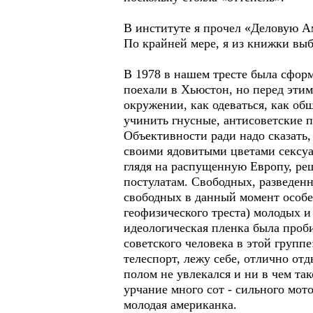
В институте я прочел «Деловую Ам
По крайней мере, я из книжки выб
В 1978 в нашем тресте была сформ
поехали в Хьюстон, но перед этим
окружении, как одеваться, как об
учинить гнусные, антисоветские 
Объективности ради надо сказать,
своими ядовитыми цветами сексуа
глядя на распущенную Европу, ре
постулатам. Свободных, разведен
свободных в данный момент особей
геофизического треста) молодых 
идеологическая пленка была проби
советского человека в этой групп
телеспорт, лежу себе, отлично от
полом не увлекался и ни в чем так
урчание много сот - сильного мот
молодая американка.