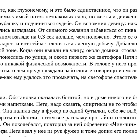
е, как глухонемому, и это было единственное, что он ра
 немыслимый поток незнакомых слов, но жесты и движени
рубашку и подчиниться судьбе. Он вспомнил девицу: нак
лись взглядами. От сильного желания избавиться от пива
чном взгляде на 0,3 сек дольше, чем положено. Этого ее 
 адрес, и вот сейчас пленить как легкую добычу. Добавл
й зоне. Когда они вышли на улицу, около домика стоял
онеслись по улице, и около первого же светофора Петя
ло никакой физической возможности. В голове у него пр
аты, о чем предупреждали заботливые товарищи из мос
-как ему удалось это промычать, на светофоре спаситель
и. Обстановка оказалась богатой, но в доме никого не 
и напитками. Петя, надо сказать, спиртным не то чтобы
. Она налила ему в фужер из одной бутылки, себе же выбр
параты из Ленгли, потом все расскажу про тайны геологи
. Он поколебался, повторил за ней обреченно «Чин-чин»
Тогда Петя взял у нее из рук фужер и тоже допил его пол