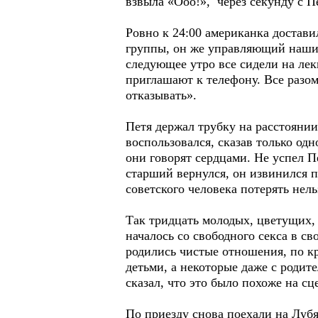
взвыла «Ооо!», через секунду с П
Ровно к 24:00 американка достави
группы, он же управляющий нашим
следующее утро все сидели на лек
приглашают к телефону. Все разом
отказывать».
Петя держал трубку на расстоянии 
воспользовался, сказав только од
они говорят сердцами. Не успел П
старший вернулся, он извинился п
советского человека потерять нель
Так тридцать молодых, цветущих,
началось со свободного секса в с
родились чистые отношения, по к
детьми, а некоторые даже с родит
сказал, что это было похоже на с
По приезду снова поехали на Лубя