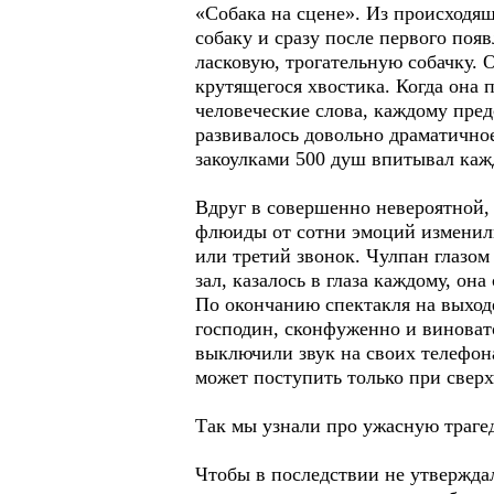
«Собака на сцене». Из происходящ
собаку и сразу после первого поя
ласковую, трогательную собачку. 
крутящегося хвостика. Когда она п
человеческие слова, каждому пред
развивалось довольно драматично
закоулками 500 душ впитывал кажд
Вдруг в совершенно невероятной, 
флюиды от сотни эмоций изменили
или третий звонок. Чулпан глазом
зал, казалось в глаза каждому, он
По окончанию спектакля на выход
господин, сконфуженно и виноват
выключили звук на своих телефона
может поступить только при свер
Так мы узнали про ужасную траге
Чтобы в последствии не утвержда