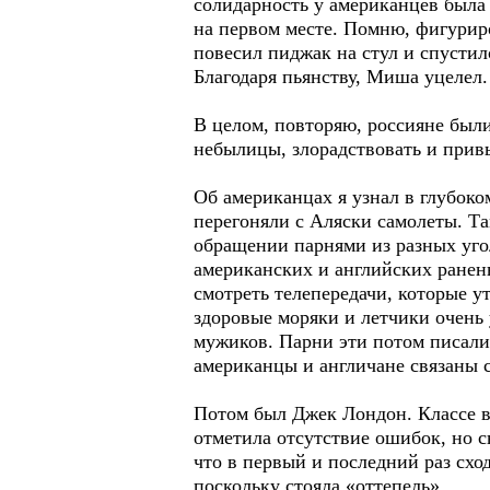
солидарность у американцев была
на первом месте. Помню, фигуриро
повесил пиджак на стул и спустил
Благодаря пьянству, Миша уцелел.
В целом, повторяю, россияне был
небылицы, злорадствовать и прив
Об американцах я узнал в глубоко
перегоняли с Аляски самолеты. Т
обращении парнями из разных уг
американских и английских ранены
смотреть телепередачи, которые у
здоровые моряки и летчики очень 
мужиков. Парни эти потом писали
американцы и англичане связаны 
Потом был Джек Лондон. Классе в
отметила отсутствие ошибок, но сн
что в первый и последний раз схо
поскольку стояла «оттепель».