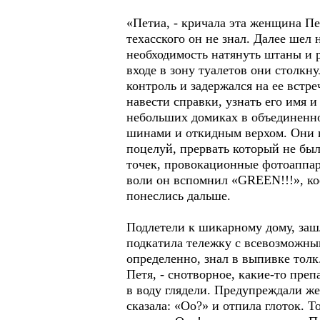
«Петиа, - кричала эта женщина Пет
техасского он не знал. Далее шел
необходимость натянуть штаны и 
входе в зону туалетов они столкну
контроль и задержался на ее встре
навести справки, узнать его имя и
небольших домиках в объединенно
шинами и откидным верхом. Они п
поцелуй, прервать который не бы
точек, провокационные фотоаппар
воли он вспомнил «GREEN!!!», кое
понеслись дальше.
Подлетели к шикарному дому, зашл
подкатила тележку с всевозможным
определенно, знал в выпивке толк
Петя, - снотворное, какие-то пре
в воду глядели. Предупреждали же
сказала: «Оо?» и отпила глоток. 