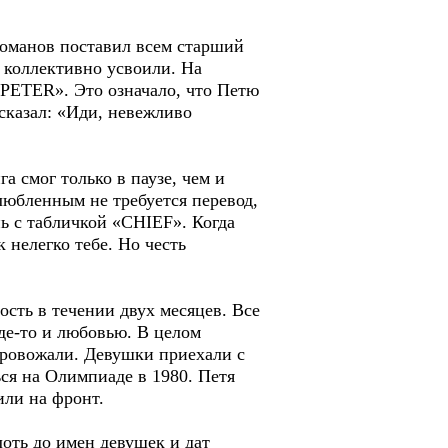
романов поставил всем старший
 коллективно усвоили. На
«PETER». Это означало, что Петю
сказал: «Иди, невежливо
а смог только в паузе, чем и
влюбленным не требуется перевод,
нь с табличкой «CHIEF». Когда
 нелегко тебе. Но честь
сть в течении двух месяцев. Все
где-то и любовью. В целом
провожали. Девушки приехали с
ься на Олимпиаде в 1980. Петя
или на фронт.
лоть до имен девушек и дат