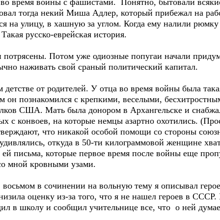
 во время войны с фашистами. Понятно, бытовали всяк
вал тогда некий Миша Адлер, который прибежал на работ
ся на улицу, в хашную за углом. Когда ему налили рюмку
 Такая русско-еврейская история.
и потрясены. Потом уже одиозные попугаи начали приду
ычно наживать свой сраный политический капитал.
м детстве от родителей. У отца во время войны была так
ам он познакомился с крепкими, веселыми, бесхитростн
олков США. Мать была донором в Архангельске и снабжа
х с конвоев, на которые немцы азартно охотились. (Про
тверждают, что никакой особой помощи со стороны союзн
удивлялись, откуда в 50-ти килограммовой женщине хват
 ей письма, которые первое время после войны еще проп
со мной кровными узами.
 восьмом в сочинении на вольную тему я описывал геро
изила оценку из-за того, что я не нашел героев в СССР.
дил в школу и сообщил учительнице все, что о ней дума