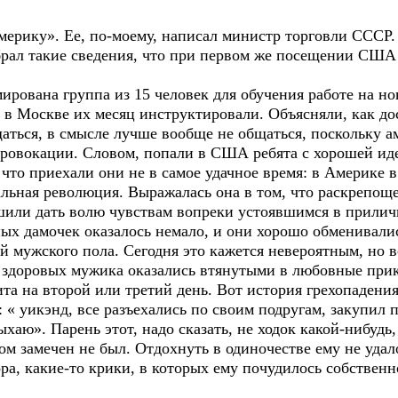
ерику». Ее, по-моему, написал министр торговли СССР. 
рал такие сведения, что при первом же посещении США в
ирована группа из 15 человек для обучения работе на н
 в Москве их месяц инструктировали. Объясняли, как до
щаться, в смысле лучше вообще не общаться, поскольку 
провокации. Словом, попали в США ребята с хорошей ид
 что приехали они не в самое удачное время: в Америке 
льная революция. Выражалась она в том, что раскрепоще
шили дать волю чувствам вопреки устоявшимся в прили
ных дамочек оказалось немало, и они хорошо обменивал
 мужского пола. Сегодня это кажется невероятным, но вс
и здоровых мужика оказались втянутыми в любовные пр
та на второй или третий день. Вот история грехопадения
е: « уикэнд, все разъехались по своим подругам, закупил
дыхаю». Парень этот, надо сказать, не ходок какой-нибуд
ом замечен не был. Отдохнуть в одиночестве ему не удало
ора, какие-то крики, в которых ему почудилось собственн