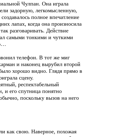
ниальной Чулпан. Она играла
идели задорную, легкомысленную,
 создавалось полное впечатление
адних лапах, когда она произносила
так разговаривать. Действие
Зал самыми тонкими и чуткими
ер…
вонил телефон. В тот же миг
карман и наконец вырубил второй
 было хорошо видно. Глядя прямо в
оиграла сцену.
риятный, респектабельный
, и его спутница понятно
 обычно, поскольку вызов на него
ли как свою. Наверное, похожая