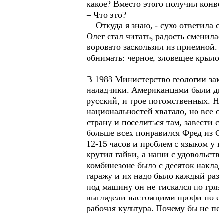
какое? Вместо этого получил конв
– Что это?
– Откуда я знаю, - сухо ответила с
Олег стал читать, радость сменил
воровато заскользил из приемной.
обнимать: черное, зловещее крыл
В 1988 Министерство геологии за
наладчики. Американцами были дв
русский, и трое потомственных. 
национальностей хватало, но все 
страну и поселиться там, завести
больше всех понравился Фред из 
12-15 часов и проблем с языком у
крутил гайки, а наши с удовольст
комбинезоне было с десяток накл
гаражу и их надо было каждый раз
под машину он не тискался по гря
выглядели настоящими профи по ср
рабочая культура. Почему бы не п