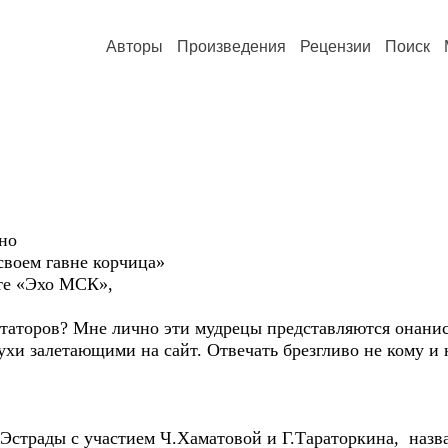
Авторы
Произведения
Рецензии
Поиск
но
своем гавне корчица»
те «Эхо МСК»,
нтаторов? Мне лично эти мудрецы представляются онанис
и залетающими на сайт. Отвечать брезгливо не кому и н
 Эстрады с участием Ч.Хаматовой и Г.Тараторкина, назв