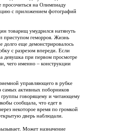
е просочиться на Олимпиаду
тацию с приложением фотографий
дин товарищ умудрился натянуть
л приступом геморроя. Жизнь
е долго еще демонстрировалось
юбку с разрезом впереди. Если
на девушка при первом просмотре
ли, чего именно – конструкции
приемной управляющего в рубке
з самых активных поборников
ой группы говорящему и читающему
кобы сообщала, что едет в
через некоторое время по громкой
открытую дверь наблюдали.
вызывает. Может назначение