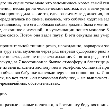
его на сцене тоже мало что запомнилось кроме самой ге
вления, несмотря на человеческий костюм, все в зале ув
Она производила какие-то, едва различимые движения, но
ередвигалась по сцене, казалось, что собачка ходит на з
ставлялось, что его любимая собака должна была именно 
е, связанное с изменой, в кульминации пошел монолог. 
ое слово. Потом она взяла паузу. В эти секунды зал ум
пронзительной тишине резко, неожиданно, варварски заз
 ауру зала, мужчина через ряд впереди судорожно рвал 
 не повела, даже не перевела дыхание. С пятого ряда это
а секунд за 7 восстановила былую атмосферу и блестяще д
е из зала владелец злополучного телефона, солидный п
о объяснял бабушке капельдинеру свою оплошность. И он
х, но вот этот, - он показывал бабушке, - не выключает
хчрезвычайных обстоятельствах.
дию.
ли разные лживые политики, в России эту беду восприня