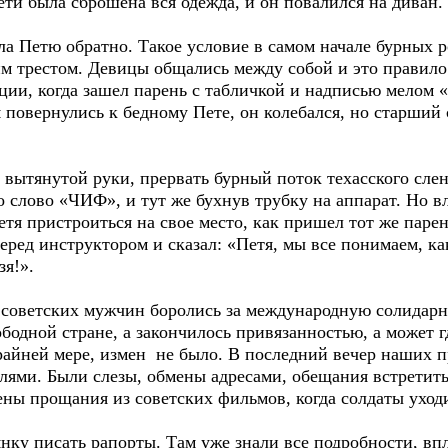
ети была сброшена вся одежда, и он повалился на диван.
ла Петю обратно. Такое условие в самом начале бурных 
 трестом. Девицы общались между собой и это правило
ции, когда зашел парень с табличкой и надписью мелом 
 повернулись к бедному Пете, он колебался, но старший 
вытянутой руки, прервать бурный поток техасского сленг
но слово «ЧИФ», и тут же бухнув трубку на аппарат. Но 
етя пристроиться на свое место, как пришел тот же паре
еред инструктором и сказал: «Петя, мы все понимаем, как
зя!».
 советских мужчин боролись за международную солидарно
вободной стране, а закончилось привязанностью, а может 
райней мере, измен не было. В последний вечер наших 
елями. Были слезы, обмены адресами, обещания встретит
цены прощания из советских фильмов, когда солдаты уход
нку писать рапорты. Там уже знали все подробности, вп