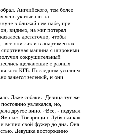
зобрал. Английского, тем более
я ясно указывали на
ануне в ближайшем пабе, при
 он, видимо, на миг потерял
оказалось достаточно, чтобы
ю, все они жили в апартаментах –
а спортивная машина с широкими
 получил сокрушительный
онеслись щелкающие с разных
ковского КГБ. Последним усилием
но зажегся зеленый, и они
было. Даже собаки. Девица тут же
 постоянно увлекался, но,
ала другое вино. «Все, - подумал
и Ямала». Товарищи с Лубянки как
 и выпил свой фужер до дна. Она
ностью. Девушка восторженно