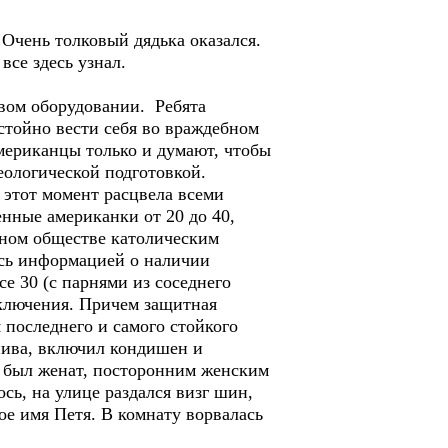
Очень толковый дядька оказался.
се здесь узнал.
овом оборудовании. Ребята
стойно вести себя во враждебном
американцы только и думают, чтобы
еологической подготовкой.
в этот момент расцвела всеми
нные американки от 20 до 40,
чном обществе католическим
ись информацией о наличии
е 30 (с парнями из соседнего
иключения. Причем защитная
 последнего и самого стойкого
 пива, включил кондишен и
ь, был женат, посторонним женским
сь, на улице раздался визг шин,
ое имя Петя. В комнату ворвалась