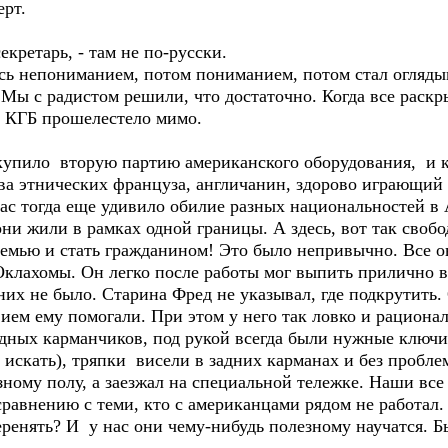
ерт.
екретарь, - там не по-русски.
ась непониманием, потом пониманием, потом стал оглядыв
 Мы с радистом решили, что достаточно. Когда все раскр
о КГБ прошелестело мимо.
купило вторую партию американского оборудования, и к
а этнических француза, англичанин, здорово играющий 
Нас тогда еще удивило обилие разных национальностей в
они жили в рамках одной границы. А здесь, вот так своб
 семью и стать гражданином! Это было непривычно. Все 
Оклахомы. Он легко после работы мог выпить прилично в
 них не было. Старина Фред не указывал, где подкрутить.
вием ему помогали. При этом у него так ловко и рационал
адных карманчиков, под рукой всегда были нужные ключи
 искать), тряпки висели в задних карманах и без пробле
зному полу, а заезжал на специальной тележке. Наши все
авнению с теми, кто с американцами рядом не работал. 
еренять? И у нас они чему-нибудь полезному научатся. Б