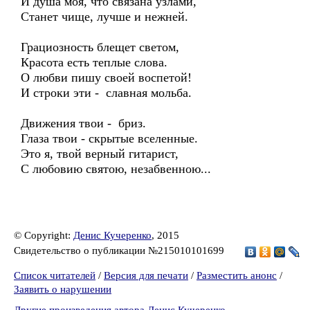
И душа моя, что связана узлами,
Станет чище, лучше и нежней.
Грациозность блещет светом,
Красота есть теплые слова.
О любви пишу своей воспетой!
И строки эти - славная мольба.
Движения твои - бриз.
Глаза твои - скрытые вселенные.
Это я, твой верный гитарист,
С любовию святою, незабвенною...
© Copyright:
Денис Кучеренко
, 2015
Свидетельство о публикации №215010101699
Список читателей
/
Версия для печати
/
Разместить анонс
/
Заявить о нарушении