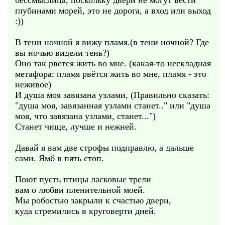
бессмыслица, поскольку двери не могут вести
глубинами морей, это не дорога, а вход или выход
:))
В тени ночной я вижу пламя.(в тени ночной? Где
вы ночью видели тень?)
Оно так рвется жить во мне. (какая-то нескладная
метафора: пламя рвётся жить во мне, пламя - это
неживое)
И душа моя завязана узлами, (Правильно сказать:
"душа моя, завязанная узлами станет.." или "душа
моя, что завязана узлами, станет...")
Станет чище, лучше и нежней.
Давай я вам две строфы подправлю, а дальше
сами. Ямб в пять стоп.
Поют пусть птицы ласковые трели
вам о любви пленительной моей.
Мы робостью закрыли к счастью двери,
куда стремились в круговерти дней.