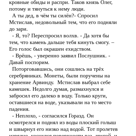
кровные обиды и распри. Таков князь Олег,
потому и тянуться к нему люди.
А ты дед, в чём ты силён?- Спросил
Мстислав, недовольный тем, что его подняли
до зари.
- Я, то? Переспросил волхв. - Да хотя бы
тем, что камень дальше тебя кинуть смогу. –
Его голос был окрашен ехидством.
- Врёшь, - уверенно заявил Послушник. -
Давай поспорим.
Поторговавшись, они сошлись на трёх
серебряниках. Монеты, были поручены на
хранение Арвинду. Мстислав выбрал себе
камешек. Недолго думая, размахнулся и
забросил его далеко в воду. Только круги,
оставшиеся на воде, указывали на то место
падения.
- Неплохо, - согласился Горазд. Он
осмотрелся и поднял из воды плоский голыш
и швырнул его низко над водой. Тот пролетев
изрядно, коснулся поверхности раз, другой, и