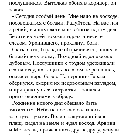
послушников. Вытолкав обоих в коридор, он
заявил.
- Сегодня особый день. Мне надо на восходе,
посовещаться с богами. Радуйтесь. На вас пал
жребий, вы поможете мне в богоугодном деле.
Берите из моей повозки идола и несите
следом. Уронившего, проклянут боги.
Сказав это, Горазд не оборачиваясь, пошёл к
ближайшему холму. Походный идол оказался
дубовым. Послушники с трудом удерживали
его на весу, но тащить волоком не решались,
опасаясь кары богов. На вершине Горазд
обернулся, смерил их недовольным взглядом,
и прикрикнув для острастки – занялся
приготовлениями к обряду.
Рождение нового дня обещало быть
тягостным. Небо на востоке оказалось
затянуто тучами. Волхв, закутавшийся в
плащ, сидел на земле и ждал восход. Арвинд
и Мстислав, прижавшись друг к другу, уснули