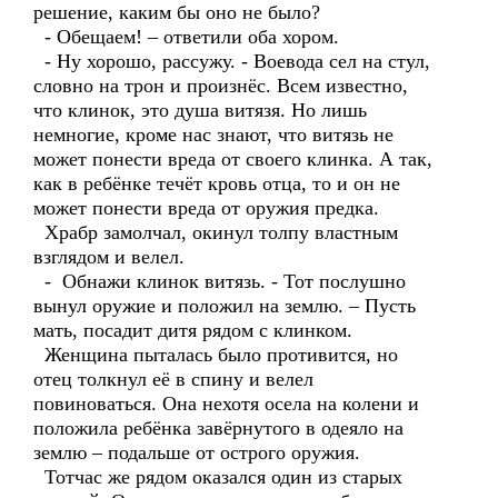
решение, каким бы оно не было?
- Обещаем! – ответили оба хором.
- Ну хорошо, рассужу. - Воевода сел на стул,
словно на трон и произнёс. Всем известно,
что клинок, это душа витязя. Но лишь
немногие, кроме нас знают, что витязь не
может понести вреда от своего клинка. А так,
как в ребёнке течёт кровь отца, то и он не
может понести вреда от оружия предка.
Храбр замолчал, окинул толпу властным
взглядом и велел.
- Обнажи клинок витязь. - Тот послушно
вынул оружие и положил на землю. – Пусть
мать, посадит дитя рядом с клинком.
Женщина пыталась было противится, но
отец толкнул её в спину и велел
повиноваться. Она нехотя осела на колени и
положила ребёнка завёрнутого в одеяло на
землю – подальше от острого оружия.
Тотчас же рядом оказался один из старых