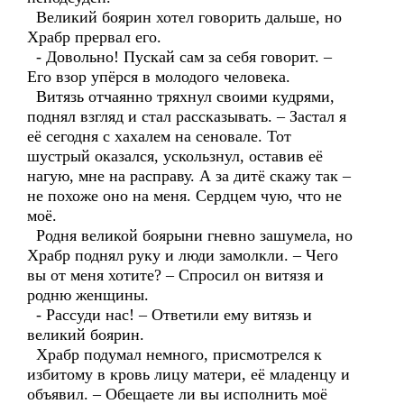
Великий боярин хотел говорить дальше, но
Храбр прервал его.
- Довольно! Пускай сам за себя говорит. –
Его взор упёрся в молодого человека.
Витязь отчаянно тряхнул своими кудрями,
поднял взгляд и стал рассказывать. – Застал я
её сегодня с хахалем на сеновале. Тот
шустрый оказался, ускользнул, оставив её
нагую, мне на расправу. А за дитё скажу так –
не похоже оно на меня. Сердцем чую, что не
моё.
Родня великой боярыни гневно зашумела, но
Храбр поднял руку и люди замолкли. – Чего
вы от меня хотите? – Спросил он витязя и
родню женщины.
- Рассуди нас! – Ответили ему витязь и
великий боярин.
Храбр подумал немного, присмотрелся к
избитому в кровь лицу матери, её младенцу и
объявил. – Обещаете ли вы исполнить моё