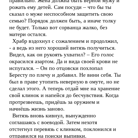
правильно. Жена должна быть верной мужу и
рожать ему детей. Сам посуди – что бы ты
сказал о муже неспособном защитить свою
семью? Порядок должен быть, а иначе толку
не будет. Только вот сорванца жалко, без
матери остался.
Храбр вздохнул с сожалением и продолжил,
- а ведь из него хороший витязь получиться.
Видел, как он рукоять ухватил? – Его голос
окрасился азартом. Да и вида своей крови не
испугался. – Он по отцовски похлопал
Бересту по плечу и добавил. Не вини себя. Ты
был в праве утопить неверную в омуте, но не
сделал этого. А теперь отдай мне на хранение
свой клинок и напейся до бесчувствия. Когда
протрезвеешь, придёшь за оружием и
начнёшь жизнь заново.
Витязь вновь кивнул, вынужденно
соглашаясь с воеводой. Затем нехотя
отстегнул перевязь с клинком, поклонился и
отправился на поиски выпивки.