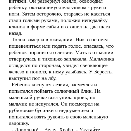
витязей. Он развернул одеяло, освободил
ребёнку, оказавшемуся мальчиком - руки и
ноги. Затем осторожно, стараясь не касаться
стали голыми руками, положил неподалёку
клинок в форме сабли и отошел на два шага
назад.
Толпа замерла в ожидании. Никто не смел
пошевелиться или подать голос, опасаясь, что
ребёнок поранится о лезвие. Мать в отчаянии
отвернулась и тихонько заплакала. Мальчонка
огляделся по сторонам, увидел сверкающее
железо и пополз, к нему улыбаясь. У Бересты
выступил пот на лбу.
Ребёнок коснулся лезвия, засмеялся и
попытался поймать солнечный блик. На
маленькой ручке выступила кровь, но
мальчик не испугался. Он посмотрел на
рубиновые бусинки с недоумением и
попытался взять рукоять в свою маленькую
ладошку.
- Довольно! – Велел Храбр. - Укутайте