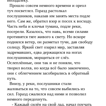
неподалёку.
Прошло совсем немного времени и ореол
туч посветлел. Горазд растолкал
послушников, наказав им занять места подле
него. Сам же, обратил взор и посох к восходу.
Часть неба и клочья тумана, подле реки,
посерели. Казалось, что навь, всеми силами
противятся тяге живого к свету. Но вскоре
поднялся ветер, он разметал тучи, дав свободу
солнцу. Яркий свет озарил мир, заставляя
задремавших, едва держащихся на ногах
послушников, морщиться от слёз.
Ослеплённые, они так и не поняли, что
творил волхв, но когда всё было законченно,
они с облегчением засобирались в обратный
путь.
Внизу, у реки, послушники стали
жаловаться на то, что совсем выбились из
сил. Горазд сжалился над ними и позволил
немного передохнуть.
- Каждый силён на свой лад, начал поучать