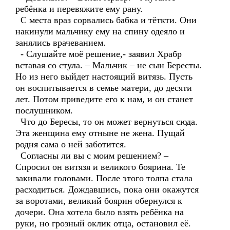
ребёнка и перевяжите ему рану.
С места враз сорвались бабка и тёткти. Они
накинули мальчику ему на спину одеяло и
занялись врачеванием.
- Слушайте моё решение,- заявил Храбр
вставая со стула. – Мальчик – не сын Бересты.
Но из него выйдет настоящий витязь. Пусть
он воспитывается в семье матери, до десяти
лет. Потом приведите его к нам, и он станет
послушником.
Что до Бересы, то он может вернуться сюда.
Эта женщина ему отныне не жена. Пущай
родня сама о ней заботится.
Согласны ли вы с моим решением? –
Спросил он витязя и великого боярина. Те
закивали головами. После этого толпа стала
расходиться. Дождавшись, пока они окажутся
за воротами, великий боярин обернулся к
дочери. Она хотела было взять ребёнка на
руки, но грозный оклик отца, остановил её.