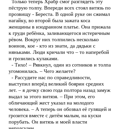
Только теперь Храбр смог разглядеть эту
пёструю толпу. Впереди всех стоял витязь по
прозвищу - Береста. В одной руке он сжимал
нагайку, во второй была зажата коса
женщины в изодранном платье. Она прижала
к груди ребёнка, заливающегося истеричным
рёвом. Вокруг них толпились несколько
воинов, кое - кто из знати, да дядьки с
няньками. Люди кричали что – то наперебой
и грозились кулаками.
- Тихо! – Рявкнул, один из сотников и толпа
угомонилась. – Чего желаете?
- Рассудите нас по справедливости,
выступил вперёд великий боярин средних
лет. – я дочку свою года полтора назад замуж
выдал за этого витязя. – При этом, его
обличающий жест указал на молодого
человека. – А теперь он обозвал её гулящей и
грозится вместе с дитём малым, на куски
порубать. Он витязь и моей власти
неподсуден.