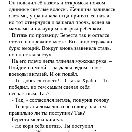
Он повалил её наземь и откромсал ножом
длинные светлые волосы. Женщина заливаясь
слезами, упрашивала отца принять её назад,
но тот отвернулся и зашагал прочь, вслед за
мамками и плачущим навзрыд ребёнком.
Витязь по прозвищу Береста так и остался
стоять на прежнем месте. Его лицо отражало
бурю эмоций. Вокруг вновь зазвенела сталь,
но он остался глух.
На его плечо легла тяжёлая мужская рука. –
Пойдём со мной, - раздался рядом голос
воеводы витязей. И он пошёл.
- Ты добился своего! – Сказал Храбр. – Ты
победил, но тем самым сделал себя
несчастным. Так?
- Так, - согласился витязь, понурив голову.
- Теперь ты ломаешь себе голову над тем –
правильно ли ты поступил? Так?
Береста молча кивнул.
- Не кори себя витязь. Ты поступил