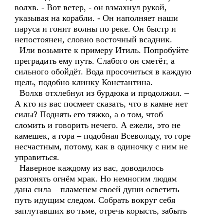
волхв. - Вот ветер, - он взмахнул рукой,
указывая на корабли. - Он наполняет наши
паруса и гонит волны по реке. Он быстр и
непостоянен, словно восточный всадник.
Или возьмите к примеру Итиль. Попробуйте
преградить ему путь. Слабого он сметёт, а
сильного обойдёт. Вода просочиться в каждую
щель, подобно клинку Константина.
Волхв отхлебнул из бурдюка и продолжил. –
А кто из вас посмеет сказать, что в камне нет
силы? Поднять его тяжко, а о том, чтоб
сломить и говорить нечего. А ежели, это не
камешек, а гора – подобная Всеволоду, то горе
несчастным, потому, как в одиночку с ним не
управиться.
Наверное каждому из вас, доводилось
разгонять огнём мрак. Но немногим людям
дана сила – пламенем своей души осветить
путь идущим следом. Собрать вокруг себя
заплутавших во тьме, отречь корысть, забыть