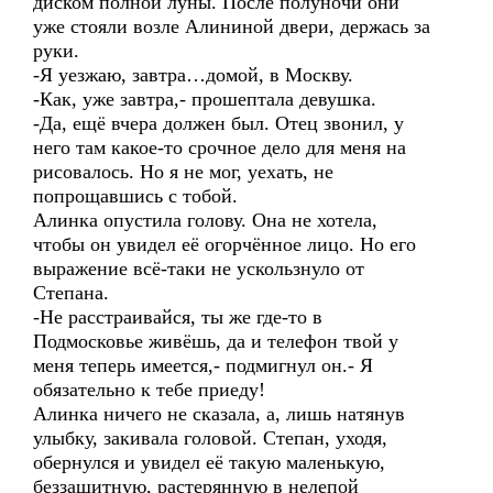
диском полной луны. После полуночи они
уже стояли возле Алининой двери, держась за
руки.
-Я уезжаю, завтра…домой, в Москву.
-Как, уже завтра,- прошептала девушка.
-Да, ещё вчера должен был. Отец звонил, у
него там какое-то срочное дело для меня на
рисовалось. Но я не мог, уехать, не
попрощавшись с тобой.
Алинка опустила голову. Она не хотела,
чтобы он увидел её огорчённое лицо. Но его
выражение всё-таки не ускользнуло от
Степана.
-Не расстраивайся, ты же где-то в
Подмосковье живёшь, да и телефон твой у
меня теперь имеется,- подмигнул он.- Я
обязательно к тебе приеду!
Алинка ничего не сказала, а, лишь натянув
улыбку, закивала головой. Степан, уходя,
обернулся и увидел её такую маленькую,
беззащитную, растерянную в нелепой