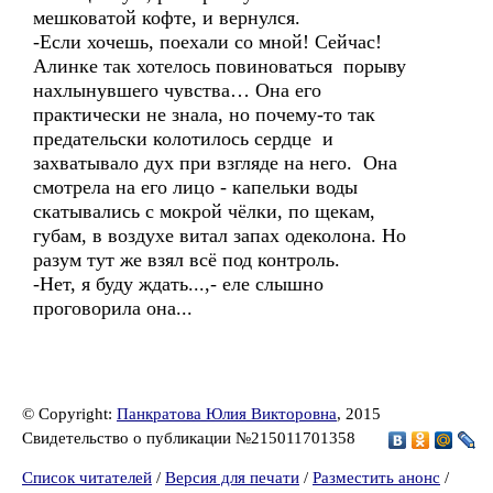
мешковатой кофте, и вернулся.
-Если хочешь, поехали со мной! Сейчас!
Алинке так хотелось повиноваться порыву
нахлынувшего чувства… Она его
практически не знала, но почему-то так
предательски колотилось сердце и
захватывало дух при взгляде на него. Она
смотрела на его лицо - капельки воды
скатывались с мокрой чёлки, по щекам,
губам, в воздухе витал запах одеколона. Но
разум тут же взял всё под контроль.
-Нет, я буду ждать...,- еле слышно
проговорила она...
© Copyright:
Панкратова Юлия Викторовна
, 2015
Свидетельство о публикации №215011701358
Список читателей
/
Версия для печати
/
Разместить анонс
/