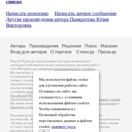
списке
.
Написать рецензию
Написать личное сообщение
Другие произведения автора Панкратова Юлия
Викторовна
Авторы
Произведения
Рецензии
Поиск
Магазин
Вход для авторов
О портале
Стихи.ру
Проза.ру
Портал Проза.ру предоставляет авторам возможность
свободной публикации своих литературных произведений в
сети Интернет на основании
пользовательского договора
.
Все авторские права на произведения принадлежат авторам
и охраняются
законом
. Перепечатка произведений возможна
Мы используем файлы cookie
только с согласия его автора, к которому вы можете
обратиться на его авторской странице. Ответственность за
для улучшения работы сайта.
тексты произведений авторы несут самостоятельно на
Оставаясь на сайте, вы
основании
правил публикации
и
законодательства
Российской Федерации
. Данные пользователей
соглашаетесь с условиями
обрабатываются на основании
Политики обработки персональных данных
.
использования файлов cookies.
Вы также можете посмотреть более подробную
информацию о портале
и
связаться с администрацией
.
Чтобы ознакомиться с
Политикой обработки
Ежедневная аудитория портала Проза.ру – порядка 100 тысяч
посетителей, которые в общей сумме просматривают более полумиллиона
персональных данных и файлов
страниц по данным счетчика посещаемости, который расположен справа
cookie,
нажмите здесь
.
от этого текста. В каждой графе указано по две цифры: количество
просмотров и количество посетителей.