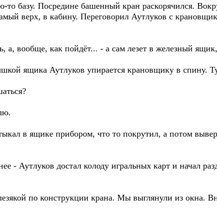
-то базу. Посредине башенный кран раскорячился. Вокру
самый верх, в кабину. Переговорил Аутлуков с крановщик
ь, а, вообще, как пойдёт... - а сам лезет в железный ящи
ышкой ящика Аутлуков упирается крановщику в спину. Т
шаться?
лю.
ыкал в ящике прибором, что то покрутил, а потом вывер
бнее - Аутлуков достал колоду игральных карт и начал раз
елезякой по конструкции крана. Мы выглянули из окна. В