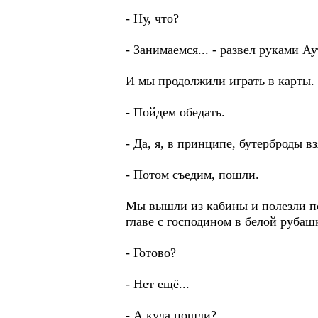
- Ну, что?
- Занимаемся... - развел руками А
И мы продолжили играть в карты. 
- Пойдем обедать.
- Да, я, в принципе, бутерброды вз
- Потом съедим, пошли.
Мы вышли из кабины и полезли по
главе с господином в белой рубаш
- Готово?
- Нет ещё...
- А куда пошли?