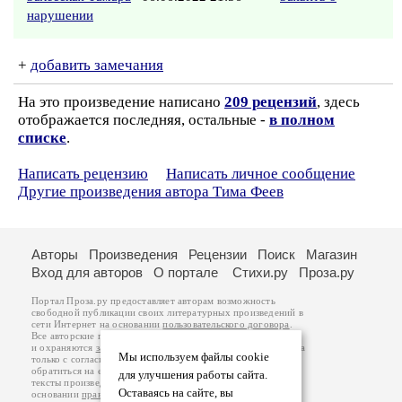
нарушении
+
добавить замечания
На это произведение написано
209 рецензий
, здесь
отображается последняя, остальные -
в полном
списке
.
Написать рецензию
Написать личное сообщение
Другие произведения автора Тима Феев
Авторы
Произведения
Рецензии
Поиск
Магазин
Вход для авторов
О портале
Стихи.ру
Проза.ру
Портал Проза.ру предоставляет авторам возможность
свободной публикации своих литературных произведений в
сети Интернет на основании
пользовательского договора
.
Все авторские права на произведения принадлежат авторам
и охраняются
законом
. Перепечатка произведений возможна
Мы используем файлы cookie
только с согласия его автора, к которому вы можете
обратиться на его авторской странице. Ответственность за
для улучшения работы сайта.
тексты произведений авторы несут самостоятельно на
Оставаясь на сайте, вы
основании
правил публикации
и
законодательства