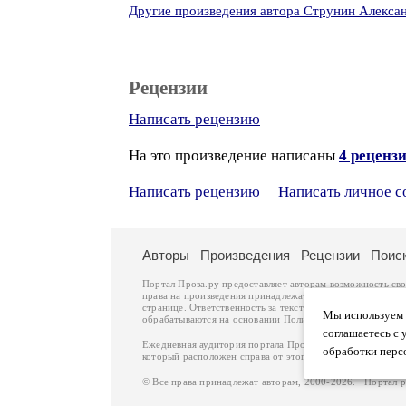
Другие произведения автора Струнин Алекса
Рецензии
Написать рецензию
На это произведение написаны
4 реценз
Написать рецензию
Написать личное 
Авторы
Произведения
Рецензии
Поис
Портал Проза.ру предоставляет авторам возможность св
права на произведения принадлежат авторам и охраняют
странице. Ответственность за тексты произведений авто
Мы используем ф
обрабатываются на основании
Политики обработки перс
соглашаетесь с 
Ежедневная аудитория портала Проза.ру – порядка 100 
обработки перс
который расположен справа от этого текста. В каждой гр
© Все права принадлежат авторам, 2000-2026. Портал 