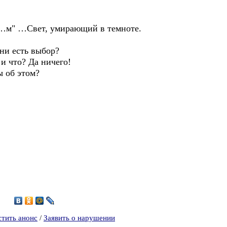
.м…м" …Свет, умирающий в темноте.
ни есть выбор?
 и что? Да ничего!
ы об этом?
8
стить анонс
/
Заявить о нарушении