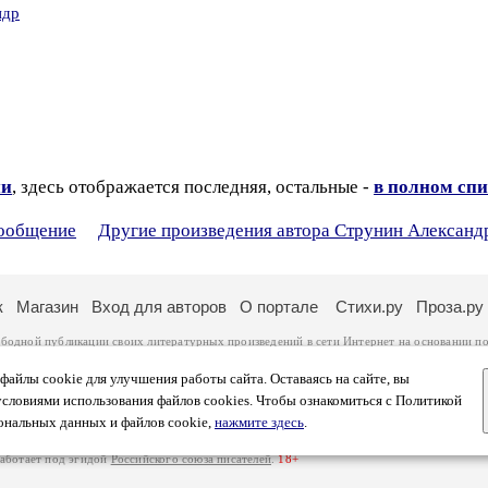
ндр
ии
, здесь отображается последняя, остальные -
в полном спи
сообщение
Другие произведения автора Струнин Александ
к
Магазин
Вход для авторов
О портале
Стихи.ру
Проза.ру
ободной публикации своих литературных произведений в сети Интернет на основании
по
ся
законом
. Перепечатка произведений возможна только с согласия его автора, к котором
ры несут самостоятельно на основании
правил публикации
и
законодательства Российско
айлы cookie для улучшения работы сайта. Оставаясь на сайте, вы
ональных данных
. Вы также можете посмотреть более подробную
информацию о портал
условиями использования файлов cookies. Чтобы ознакомиться с Политикой
тысяч посетителей, которые в общей сумме просматривают более полумиллиона страниц 
ональных данных и файлов cookie,
нажмите здесь
.
афе указано по две цифры: количество просмотров и количество посетителей.
работает под эгидой
Российского союза писателей
.
18+