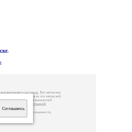
ске
.
р
льзовательского договора
. Все авторские
у вы можете обратиться на его авторской
й Федерации
. Данные пользователей
е
и
связаться с администрацией
.
Соглашаюсь
по данным счетчика посещаемости,