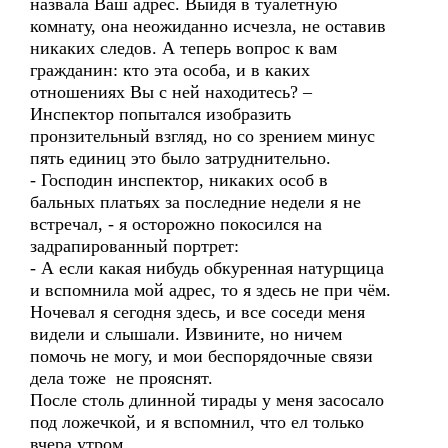
назвала Ваш адрес. Выйдя в туалетную
комнату, она неожиданно исчезла, не оставив
никаких следов. А теперь вопрос к вам
гражданин: кто эта особа, и в каких
отношениях Вы с ней находитесь? –
Инспектор попытался изобразить
пронзительный взгляд, но со зрением минус
пять единиц это было затруднительно.
- Господин инспектор, никаких особ в
бальных платьях за последние недели я не
встречал, - я осторожно покосился на
задрапированный портрет:
- А если какая нибудь обкуренная натурщица
и вспомнила мой адрес, то я здесь не при чём.
Ночевал я сегодня здесь, и все соседи меня
видели и слышали. Извините, но ничем
помочь не могу, и мои беспорядочные связи
дела тоже не прояснят.
После столь длинной тирады у меня засосало
под ложечкой, и я вспомнил, что ел только
вчера утром.