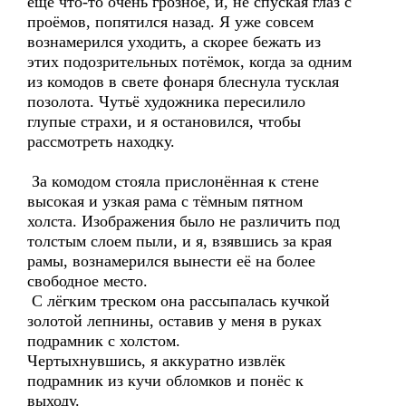
ещё что-то очень грозное, и, не спуская глаз с
проёмов, попятился назад. Я уже совсем
вознамерился уходить, а скорее бежать из
этих подозрительных потёмок, когда за одним
из комодов в свете фонаря блеснула тусклая
позолота. Чутьё художника пересилило
глупые страхи, и я остановился, чтобы
рассмотреть находку.
За комодом стояла прислонённая к стене
высокая и узкая рама с тёмным пятном
холста. Изображения было не различить под
толстым слоем пыли, и я, взявшись за края
рамы, вознамерился вынести её на более
свободное место.
С лёгким треском она рассыпалась кучкой
золотой лепнины, оставив у меня в руках
подрамник с холстом.
Чертыхнувшись, я аккуратно извлёк
подрамник из кучи обломков и понёс к
выходу.