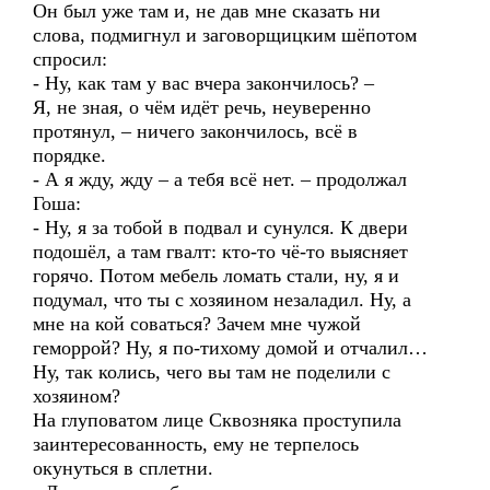
Он был уже там и, не дав мне сказать ни
слова, подмигнул и заговорщицким шёпотом
спросил:
- Ну, как там у вас вчера закончилось? –
Я, не зная, о чём идёт речь, неуверенно
протянул, – ничего закончилось, всё в
порядке.
- А я жду, жду – а тебя всё нет. – продолжал
Гоша:
- Ну, я за тобой в подвал и сунулся. К двери
подошёл, а там гвалт: кто-то чё-то выясняет
горячо. Потом мебель ломать стали, ну, я и
подумал, что ты с хозяином незаладил. Ну, а
мне на кой соваться? Зачем мне чужой
геморрой? Ну, я по-тихому домой и отчалил…
Ну, так колись, чего вы там не поделили с
хозяином?
На глуповатом лице Сквозняка проступила
заинтересованность, ему не терпелось
окунуться в сплетни.