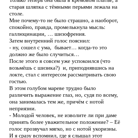
Только теперь она была в кремовом платье, а
старая шляпка с тёмными перьями лежала на
столе.
Мне почему-то не было страшно, а наоборот,
спокойно, правда, промелькнула мысль:
галлюцинации, … шизофрения.
Затем внутренний голос пояснил:
- ну, сошел с ума, бывает… когда-то это
должно же было случиться…
После этого я совсем уже успокоился (что
возьмёшь с шизика?) и, приподнявшись на
локте, стал с интересом рассматривать свою
гостью.
В этом голубом мареве трудно было
различить выражение глаз, но, судя по всему,
она занималась тем же, причём с нотой
неприязни.
- Молодой человек, не изволите ли при даме
принять более уважительное положение? – Её
голос прозвучал мягко, но с нотой укоризны.
И я сразу вспомнил, где я слышал этот