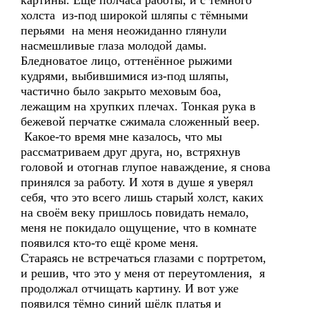
картины. Ещё полчаса работы, и с тёмного
холста из-под широкой шляпы с тёмными
перьями на меня неожиданно глянули
насмешливые глаза молодой дамы.
Бледноватое лицо, оттенённое рыжими
кудрями, выбившимися из-под шляпы,
частично было закрыто меховым боа,
лежащим на хрупких плечах. Тонкая рука в
бежевой перчатке сжимала сложенный веер.
Какое-то время мне казалось, что мы
рассматриваем друг друга, но, встряхнув
головой и отогнав глупое наваждение, я снова
принялся за работу. И хотя в душе я уверял
себя, что это всего лишь старый холст, каких
на своём веку пришлось повидать немало,
меня не покидало ощущение, что в комнате
появился кто-то ещё кроме меня.
Стараясь не встречаться глазами с портретом,
и решив, что это у меня от переутомления, я
продолжал отчищать картину. И вот уже
появился тёмно синий шёлк платья и