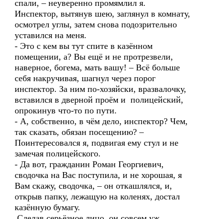
спали, – неуверенно промямлил я.
Инспектор, вытянув шею, заглянул в комнату,
осмотрел углы, затем снова подозрительно
уставился на меня.
- Это с кем вы тут спите в казённом
помещении, а? Вы ещё и не протрезвели,
наверное, богема, мать вашу! – Всё больше
себя накручивая, шагнул через порог
инспектор. За ним по-хозяйски, вразвалочку,
вставился в дверной проём и полицейский,
опрокинув что-то по пути.
- А, собственно, в чём дело, инспектор? Чем,
так сказать, обязан посещению? –
Поинтересовался я, подвигая ему стул и не
замечая полицейского.
- Да вот, гражданин Роман Георгиевич,
сводочка на Вас поступила, и не хорошая, я
Вам скажу, сводочка, – он откашлялся, и,
открыв папку, лежащую на коленях, достал
казённую бумагу.
Сделав серьёзное лицо, он совсем уж