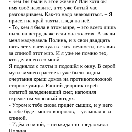
- Кем Вы были в этой жизни? Или хотя бы
имя своё назовите, а то уже битый час
разговариваем. Как-то надо знакомиться. – Я
присел на край тахты, глядя на неё.
- То, кем я была в этом мире, – это всего лишь
пыль на ветру, даже если она золотая. А звали
меня мадмуазель Полина, и в свои двадцать
пять лет я взглянула в глаза вечности, оставив
за спиной этот мир. И я уже не помню тех,
кто делил его со мной.
Я поднялся с тахты и подошёл к окну. В серой
мути зимнего рассвета уже были видны
очертания крыш домов на противоположной
стороне улицы. Ранний дворник скрёб
лопатой заледеневший снег, наполняя
скрежетом морозный воздух.
- Утром к тебе снова придёт сыщик, и у него
к тебе будет много вопросов, – услышал я за
спиной.
- Идём со мной, – неожиданно предложила
Полина.