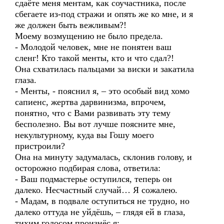
сдаёте меня ментам, как соучастника, после
сбегаете из-под стражи и опять же ко мне, и я
же должен быть вежливым?!
Моему возмущению не было предела.
- Молодой человек, мне не понятен ваш
сленг! Кто такой менты, кто и что сдал?!
Она схватилась пальцами за виски и закатила
глаза.
- Менты, - пояснил я, – это особый вид хомо
сапиенс, жертва дарвинизма, впрочем,
понятно, что с Вами развивать эту тему
бесполезно. Вы вот лучше поясните мне,
некультурному, куда вы Гошу моего
пристроили?
Она на минуту задумалась, склонив голову, и
осторожно подбирая слова, ответила:
- Ваш подмастерье оступился, теперь он
далеко. Несчастный случай… Я сожалею.
- Мадам, в подвале оступиться не трудно, но
далеко оттуда не уйдёшь, – глядя ей в глаза,
тихим голосом произнёс я: