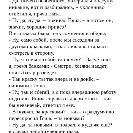
- Да, ничего особенного, материалы подсунул
никакие, вот и разбирались, – уклончиво
ответил я, пряча глаза.
- Ну да, ну да, – покивал Гоша: – а потом он,
значит, хорошие привёз?
В его глазах была тень сомнения и обиды.
- Ну, само собой, после мы съездили за
другими красками, – настаивал я, стараясь
смотреть в сторону.
- Ну, что мы с тобой топчемся? – Засуетился
я, гремя банками: - Смотри, хозяин наедет,
опять базар разведёт.
- Так краску ты так вчера и не донёс, –
напомнил Гоша.
- Ну, так и сбегай, а я пока вчерашнюю работу
подгоню. Ящик справа от двери стоит, – как
бы невзначай, ответил я ему.
- В подвал, за красками? – как-то раздумчиво
переспросил Гоша: – за новыми?
- Ну да, за новыми, в подвал, а куда же ещё? –
я сделал непонимающие глаза.