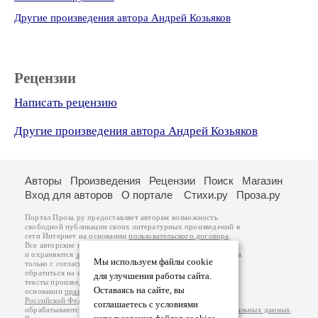
Другие произведения автора Андрей Козьяков
Рецензии
Написать рецензию
Другие произведения автора Андрей Козьяков
Авторы
Произведения
Рецензии
Поиск
Магазин
Вход для авторов
О портале
Стихи.ру
Проза.ру
Портал Проза.ру предоставляет авторам возможность
свободной публикации своих литературных произведений в
сети Интернет на основании
пользовательского договора
.
Все авторские права на произведения принадлежат авторам
и охраняются
законом
. Перепечатка произведений возможна
Мы используем файлы cookie
только с согласия его автора, к которому вы можете
обратиться на его авторской странице. Ответственность за
для улучшения работы сайта.
тексты произведений авторы несут самостоятельно на
Оставаясь на сайте, вы
основании
правил публикации
и
законодательства
Российской Федерации
. Данные пользователей
соглашаетесь с условиями
обрабатываются на основании
Политики обработки персональных данных
.