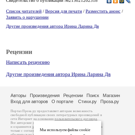
Свидетельство о публикации №215021202318
Список читателей
/
Версия для печати
/
Разместить анонс
/
Заявить о нарушении
Другие произведения автора Ирина Ларина Дв
Рецензии
Написать рецензию
Другие произведения автора Ирина Ларина Дв
Авторы
Произведения
Рецензии
Поиск
Магазин
Вход для авторов
О портале
Стихи.ру
Проза.ру
Портал Проза.ру предоставляет авторам возможность
свободной публикации своих литературных произведений в
сети Интернет на основании
пользовательского договора
.
Все авторские права на произведения принадлежат авторам
и охраняются
законом
. Перепечатка произведений возможна
Мы используем файлы cookie
только с согласия его автора, к которому вы можете
обратиться на его авторской странице. Ответственность за