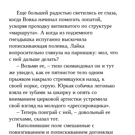
Еще большей радостью светились ее глаза,
когда Вовка начинал помогать лопатой,
ускоряя проходку витиеватого по структуре
«маршрута». А когда из подземного
гнездышка испуганно выскочила
попискивающая полевка, Лайка
вопросительно глянула на парнишку: мол, что
с ней дальше делать?
– Возьми ее, – тихо скомандовал он и тут
же увидел, как ее пятнистое тело одним
прыжком накрыло стремящуюся назад, к
своей норке, серую. Юркая собачка легонько
взяла ее зубами за шкирку и опять со
вниманием цирковой артистки устремила
свой взгляд на молодого «дрессировщика».
– Теперь поиграй с ней, – довольный ее
успехами, сказал тот.
Наполнившие поле смешанные с
повизгиванием и попискиванием догонялки