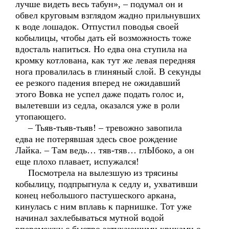
лучше видеть весь табун», – подумал он и
обвел круговым взглядом жадно прильнувших
к воде лошадок. Отпустил поводья своей
кобылицы, чтобы дать ей возможность тоже
вдосталь напиться. Но едва она ступила на
кромку котлована, как тут же левая передняя
нога провалилась в глиняный слой. В секунды
ее резкого падения вперед не ожидавший
этого Вовка не успел даже подать голос и,
вылетевши из седла, оказался уже в роли
утопающего.
– Тьяв-тьяв-тьяв! – тревожно завопила
едва не потерявшая здесь свое рождение
Лайка. – Там ведь… тяв-тяв… глЫбоко, а он
еще плохо плавает, испужался!
Посмотрела на вылезшую из трясины
кобылицу, подпрыгнула к седлу и, ухвативши
конец небольшого пастушеского аркана,
кинулась с ним вплавь к парнишке. Тот уже
начинал захлебываться мутной водой