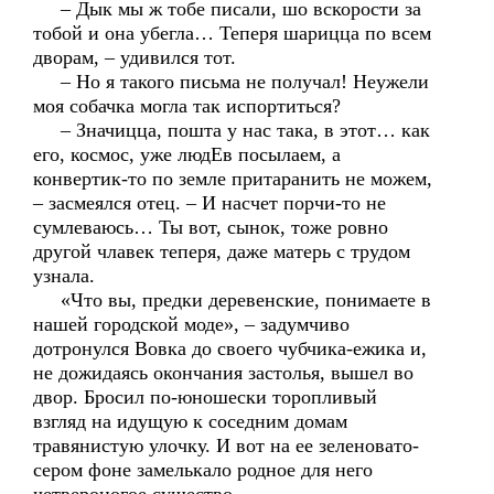
– Дык мы ж тобе писали, шо вскорости за
тобой и она убегла… Теперя шарицца по всем
дворам, – удивился тот.
– Но я такого письма не получал! Неужели
моя собачка могла так испортиться?
– Значицца, пошта у нас така, в этот… как
его, космос, уже людЕв посылаем, а
конвертик-то по земле притаранить не можем,
– засмеялся отец. – И насчет порчи-то не
сумлеваюсь… Ты вот, сынок, тоже ровно
другой члавек теперя, даже матерь с трудом
узнала.
«Что вы, предки деревенские, понимаете в
нашей городской моде», – задумчиво
дотронулся Вовка до своего чубчика-ежика и,
не дожидаясь окончания застолья, вышел во
двор. Бросил по-юношески торопливый
взгляд на идущую к соседним домам
травянистую улочку. И вот на ее зеленовато-
сером фоне замелькало родное для него