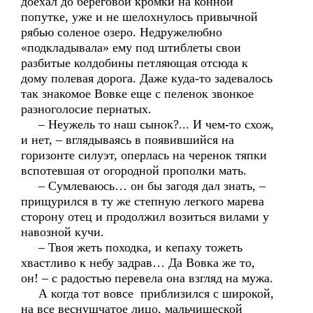
доехал до береговой кромки на конной
попутке, уже и не шелохнулось привычной
рябью соленое озеро. Недружелюбно
«подкладывала» ему под штиблеты свои
разбитые колдобины петляющая отсюда к
дому полевая дорога. Даже куда-то задевалось
так знакомое Вовке еще с пеленок звонкое
разноголосие пернатых.
– Неужель то наш сынок?... И чем-то схож,
и нет, – вглядываясь в появившийся на
горизонте силуэт, оперлась на черенок тяпки
вспотевшая от огородной прополки мать.
– Сумлеваюсь… он бы загодя дал знать, –
прищурился в ту же степную легкого марева
сторону отец и продолжил возиться вилами у
навозной кучи.
– Твоя жеть походка, и кепаху тожеть
хвастливо к небу задрав… Да Вовка же то,
он! – с радостью перевела она взгляд на мужа.
А когда тот вовсе приблизился с широкой,
на все веснушчатое лицо, мальчишеской