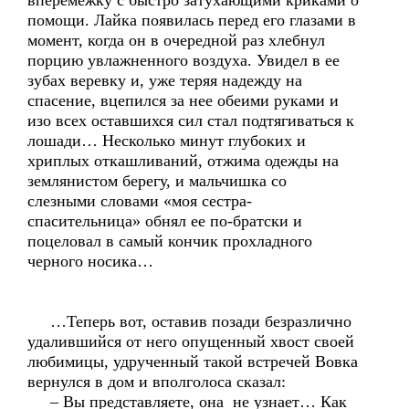
вперемежку с быстро затухающими криками о
помощи. Лайка появилась перед его глазами в
момент, когда он в очередной раз хлебнул
порцию увлажненного воздуха. Увидел в ее
зубах веревку и, уже теряя надежду на
спасение, вцепился за нее обеими руками и
изо всех оставшихся сил стал подтягиваться к
лошади… Несколько минут глубоких и
хриплых откашливаний, отжима одежды на
землянистом берегу, и мальчишка со
слезными словами «моя сестра-
спасительница» обнял ее по-братски и
поцеловал в самый кончик прохладного
черного носика…
…Теперь вот, оставив позади безразлично
удалившийся от него опущенный хвост своей
любимицы, удрученный такой встречей Вовка
вернулся в дом и вполголоса сказал:
– Вы представляете, она не узнает… Как