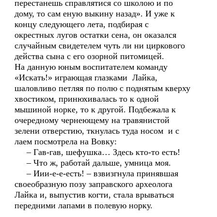
перестанешь справлятися со школою и по
дому, то сам еную выкину назад». И уже к
концу следующего лета, подбирая с
окрестных лугов остатки сена, он оказался
случайным свидетелем чуть ли ни циркового
действа сына с его озорной питомицей.
На данную юным воспитателем команду
«Искать!» играющая глазками Лайка,
шаловливо петляя по полю с поднятым кверху
хвостиком, принюхивалась то к одной
мышиной норке, то к другой. Подбежала к
очередному чернеющему на травянистой
зелени отверстию, ткнулась туда носом и с
лаем посмотрела на Вовку:
– Гав-гав, шефушка… Здесь кто-то есть!
– Что ж, работай дальше, умница моя.
– Иии-е-е-есть! – взвизгнула принявшая
своеобразную позу заправского археолога
Лайка и, выпустив когти, стала врываться
передними лапами в полевую норку.