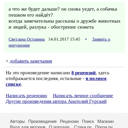
а что же будет дальше? он снова уедет, а собачка
пешком его найдёт?
всегда замечательны рассказы о дружбе животных
и людей, разлука - обострение сюжета
Светлана Останина
14.01.2017 15:45
•
Заявить о
нарушении
+
добавить замечания
На это произведение написано
8 рецензий
, здесь
отображается последняя, остальные -
в полном
списке
.
Написать рецензию
Написать личное сообщение
Другие произведения автора Анатолий Гурский
Авторы
Произведения
Рецензии
Поиск
Магазин
Вход для авторов
О портале
Стихи.ру
Проза.ру