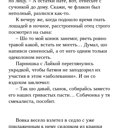
по лицу. – А остатки нате, вот, отнесьте с
сучонкой до дому. Скажи, че флакон был
неполный, разлился как-то.
К вечеру же, когда подошло время гнать
лошадей в ночное, расстроенный отец строго
посмотрел на сына:
– Шо то мой конюх занемог, рветь ровно
травой какой, встать не могеть… Думал, шо
напивси синеносый, а от него одним тольки
одеколоном несеть.
Парнишка с Лайкой переглянулись
украдкой, чтобы батяня не заподозрил их
участия в этом «заболевании». И он со
вздохом заключил:
– Так шо давай, сынок, собирайсь заместо
его наших гривастых пасти… Собачонка у тя
смекалиста, пособит.
Вовка весело взлетел в седло с уже
прилаженным к нему сидорком из краюхи