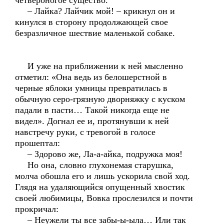
четвероногое существо.
– Лайка? Лайчик мой! – крикнул он и
кинулся в сторону продолжающей свое
безразличное шествие маленькой собаке.
И уже на приближении к ней мысленно
отметил: «Она ведь из белошерстной в
черные яблоки умницы превратилась в
обычную серо-грязную дворняжку с куском
падали в пасти… Такой никогда еще не
видел». Догнал ее и, протянувши к ней
навстречу руки, с тревогой в голосе
прошептал:
– Здорово же, Ла-а-айка, подружка моя!
Но она, словно глухонемая старушка,
молча обошла его и лишь ускорила свой ход.
Глядя на удаляющийся опущенный хвостик
своей любимицы, Вовка прослезился и почти
прокричал:
– Неужели ты все забы-ы-ыла… Или так