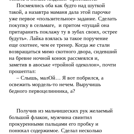
Посмеялись оба как будто над шуткой
такой, а назавтра маманя дала этой парочке
уже первое «пользительное» задание. Сделать
покупку в сельмаге, и притом «пущай она
притаранить поклажу ту в зубах своих, острее
будуть». Лайка взялась за такое поручение
еще охотнее, чем ее тренер. Когда же стали
возвращаться мимо скотного двора, сидевший
на бревне ночной конюх рассмеялся и,
заметив в авоське «тройной одеколон», почти
прошептал:
– Слышь, малОй… Я вот побрился, а
освежить мордель-то нечем. Выручишь
бедного первоцелинника, а?
Получив из мальчишеских рук желаемый
большой флакон, мужчина свинтил
прокуренными пальцами его пробку и
понюхал содержимое. Сделал несколько