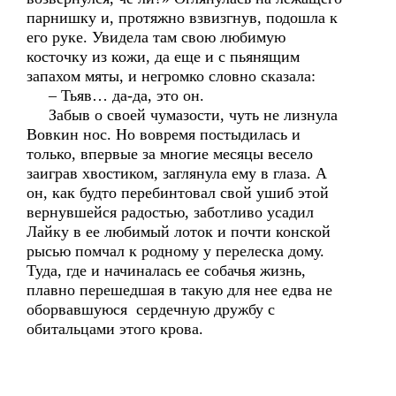
парнишку и, протяжно взвизгнув, подошла к
его руке. Увидела там свою любимую
косточку из кожи, да еще и с пьянящим
запахом мяты, и негромко словно сказала:
– Тьяв… да-да, это он.
Забыв о своей чумазости, чуть не лизнула
Вовкин нос. Но вовремя постыдилась и
только, впервые за многие месяцы весело
заиграв хвостиком, заглянула ему в глаза. А
он, как будто перебинтовал свой ушиб этой
вернувшейся радостью, заботливо усадил
Лайку в ее любимый лоток и почти конской
рысью помчал к родному у перелеска дому.
Туда, где и начиналась ее собачья жизнь,
плавно перешедшая в такую для нее едва не
оборвавшуюся сердечную дружбу с
обитальцами этого крова.