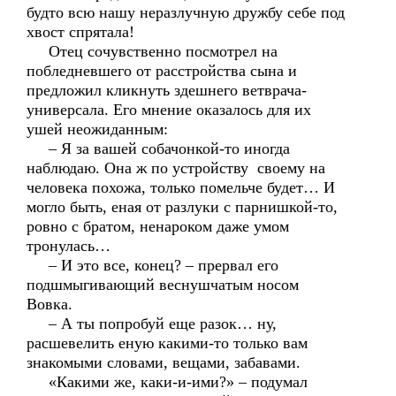
будто всю нашу неразлучную дружбу себе под
хвост спрятала!
Отец сочувственно посмотрел на
побледневшего от расстройства сына и
предложил кликнуть здешнего ветврача-
универсала. Его мнение оказалось для их
ушей неожиданным:
– Я за вашей собачонкой-то иногда
наблюдаю. Она ж по устройству своему на
человека похожа, только помельче будет… И
могло быть, еная от разлуки с парнишкой-то,
ровно с братом, ненароком даже умом
тронулась…
– И это все, конец? – прервал его
подшмыгивающий веснушчатым носом
Вовка.
– А ты попробуй еще разок… ну,
расшевелить еную какими-то только вам
знакомыми словами, вещами, забавами.
«Какими же, каки-и-ими?» – подумал