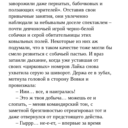
заворожили даже пернатых, бабочковых и
ползающих «зрителей». Отставив свои
привычные занятия, они увлеченно
наблюдали за небывалым доселе спектаклем –
почти девчоночьей игрой черно-белой
собачки и серой обитательницы этих
ковыльных полей. Некоторые из них аж
подумали, что в таком качестве тоже могли бы
смело резвиться с собачьей пастью. И враз
затаили дыхание, когда уже уставшая от
своих «цирковых» номеров Лайка снова
ухватила серую за шиворот. Держа ее в зубах,
мотнула головой в сторону Вовки и
провизжала:
– Иии… все, я наигралась!
– Это ж твоя добыча… можешь ее и
слопать, – меняя командирский тон, с
заметной брезгливостью отреагировал тот и
даже отвернулся от предстоящего действа.
– Гыррр… не-е-ет, – впервые за время