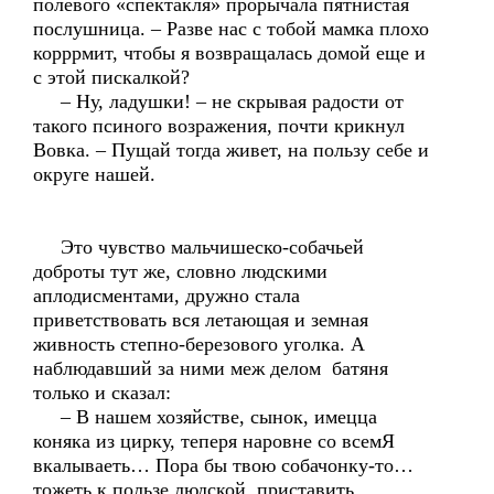
полевого «спектакля» прорычала пятнистая
послушница. – Разве нас с тобой мамка плохо
корррмит, чтобы я возвращалась домой еще и
с этой пискалкой?
– Ну, ладушки! – не скрывая радости от
такого псиного возражения, почти крикнул
Вовка. – Пущай тогда живет, на пользу себе и
округе нашей.
Это чувство мальчишеско-собачьей
доброты тут же, словно людскими
аплодисментами, дружно стала
приветствовать вся летающая и земная
живность степно-березового уголка. А
наблюдавший за ними меж делом батяня
только и сказал:
– В нашем хозяйстве, сынок, имецца
коняка из цирку, теперя наровне со всемЯ
вкалываеть… Пора бы твою собачонку-то…
тожеть к пользе людской приставить.