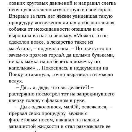
ловких круговых движений и направил слегка
пенящуюся зеленоватую струю в свое горло.
Впервые за пять лет жизни увидевшая такую
процедуру «освежения лица» любознательная
собачка от неожиданности опешила и аж
выронила из пасти авоську. «Можеть то не
одеколон вовсе, а лекарство такое из
магАзина, – подумала она. – Но пьеть его он
зачем-то прям из горлаА да целыми бульками,
не как мамка наша береть в ложечку по
капелькам»… Покосилась в недоумении на
Вовку и гавкнула, точно выразила эти мысли
вслух.
– Дя… а, дядь, что вы делаете?! –
растерянно посмотрел тот на запрокинувшего
кверху голову с флаконом в руке.
– Дык одеколонюся, малОй, освежаюся, –
прервал свою процедуру мужик с
фиолетовым носом, накапал на пальцы
запашистой жидкости и стал размазывать ее