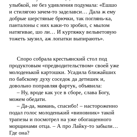
улыбкой, не без удивления подумала: «Ешшо
и стилягою зачем-то заделавси… Дала ж ему
добрые шерстяные брючки, так поглянь-ка,
панталоны с них каки-то зробил, с мылом
натягивае, шо ли… И куртяжку вельветовую
тожеть заузил, аж лопатки выпирають».
Споро собрала крестьянский стол под
продуктовым «предводительством» своей уже
молоденькой картошки. Усадила ближайших
по бабскому духу соседок да детишек и,
довольно поправляя фартук, объявила:
– Ну, вроде как усе в сборе, слава Богу,
можем обедати.
– Да-да, мамань, спасибо! – настороженно
подал голос молоденький «виновник» такой
трапезы и посмотрел на уже обогащенного
морщинами отца. – А про Лайку-то забыли…
Где она?