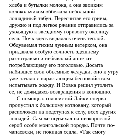
хлеба и бутылки молока, а она звонким
колокольчиком оббежала небольшой
лошадиный табун. Пересчитав его гривы,
дружно и под легкое ржание отправились за
уходящую к звездному горизонту околицу
села. Ночь здесь выдалась очень теплой.
Обдуваемая тихим лунным ветерком, она
придавала особую сочность здешнему
разнотравью и небывалый аппетит
потребляющему его поголовью. Досыта
набившее свои объемные желудки, оно к утру
уже начало с нарастающим беспокойством
испытывать жажду. И Вовка решил утолить
ее, не дожидаясь возвращения в конюшню.
С помощью голосистой Лайки сперва
пропустил к большому котловану, который
расположен на подступах к селу, всех других
лошадей. Сам же подъехал на низкорослой
серой особи монгольской породы. Почти по-
чапаевски, не покидая седла. «Так смогу