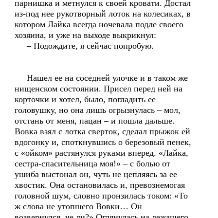
парнишка и метнулся к своей кровати. Достал
из-под нее рукотворный лоток на колесиках, в
котором Лайка всегда ночевала подле своего
хозяина, и уже на выходе выкрикнул:
– Подождите, я сейчас попробую.
Нашел ее на соседней улочке и в таком же
нищенском состоянии. Присел перед ней на
корточки и хотел, было, погладить ее
головушку, но она лишь огрызнулась – мол,
отстань от меня, пацан – и пошла дальше.
Вовка взял с лотка сверток, сделал прыжок ей
вдогонку и, споткнувшись о березовый пенек,
с «ойком» растянулся руками вперед. «Лайка,
сестра-спасительница моя!» – с болью от
ушиба выстонал он, чуть не цепляясь за ее
хвостик. Она остановилась и, превознемогая
головной шум, словно пронзилась током: «То
ж слова не утопшего Вовки… Он
возвернулся, че ли?» Оглянулась на лежащего