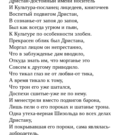
Дристан-достойный имени носитель
И Культура-посланец лицедеев, книгочеев
Воспетый подвигом Дристан,
В сознанье-от запоя до запоя,
Был как всегда угрюм и пьян,
К Культуре по особенности злобен.
Прекрасен облик был Дристана,
Моргал лицом он непрестанно,
Что в заблужденье дам вводило,
Откуда знать им, что морганье это
Совсем к другому приводило.
Что тикал глаз не от любви-от тика,
А время тикало к тому,
Что трон его уже шатался,
Доспехи сшитые-уже не по нему.
И менестрели вместо подвигов барона,
Лишь пели о его пороках и шатанье трона.
Одна утеха-верная Шизольда во всех делах
Дристану,
И покрывавшая его пороки, сама являлась-
добродетель.