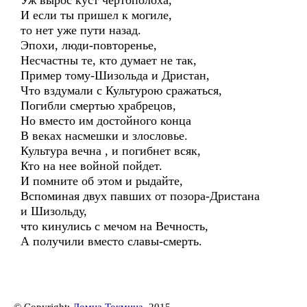
Уж вырос куст чертополоха,
И если ты пришел к могиле,
то нет уже пути назад.
Эпохи, люди-повторенье,
Несчастны те, кто думает не так,
Пример тому-Шизольда и Дристан,
Что вздумали с Культурою сражаться,
Погибли смертью храбрецов,
Но вместо им достойного конца
В веках насмешки и злословье.
Культура вечна , и погибнет всяк,
Кто на нее войной пойдет.
И помните об этом и рыдайте,
Вспоминая двух павших от позора-Дристана
и Шизольду,
что кинулись с мечом на Вечность,
А получили вместо славы-смерть.