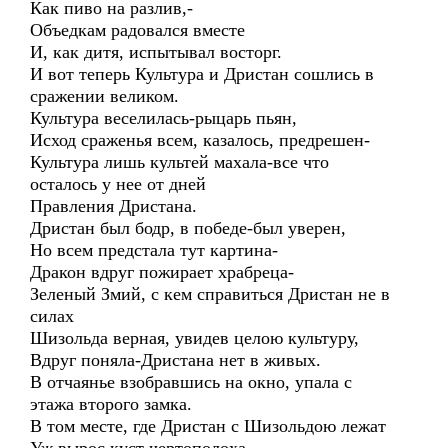
Как пиво на разлив,-
Объедкам радовался вместе
И, как дитя, испытывал восторг.
И вот теперь Культура и Дристан сошлись в
сражении великом.
Культура веселилась-рыцарь пьян,
Исход сраженья всем, казалось, предрешен-
Культура лишь культей махала-все что
осталось у нее от дней
Правления Дристана.
Дристан был бодр, в победе-был уверен,
Но всем предстала тут картина-
Дракон вдруг пожирает храбреца-
Зеленый Змий, с кем справиться Дристан не в
силах
Шизольда верная, увидев целою культуру,
Вдруг поняла-Дристана нет в живых.
В отчаянье взобравшись на окно, упала с
этажа второго замка.
В том месте, где Дристан с Шизольдою лежат