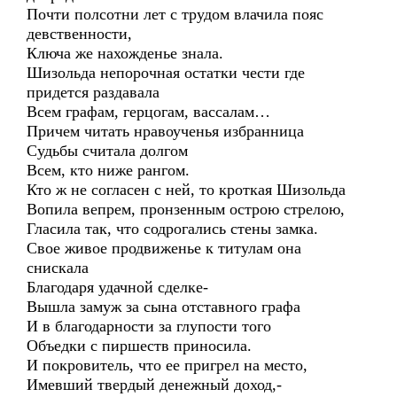
Почти полсотни лет с трудом влачила пояс
девственности,
Ключа же нахожденье знала.
Шизольда непорочная остатки чести где
придется раздавала
Всем графам, герцогам, вассалам…
Причем читать нравоученья избранница
Судьбы считала долгом
Всем, кто ниже рангом.
Кто ж не согласен с ней, то кроткая Шизольда
Вопила вепрем, пронзенным острою стрелою,
Гласила так, что содрогались стены замка.
Свое живое продвиженье к титулам она
снискала
Благодаря удачной сделке-
Вышла замуж за сына отставного графа
И в благодарности за глупости того
Объедки с пиршеств приносила.
И покровитель, что ее пригрел на место,
Имевший твердый денежный доход,-