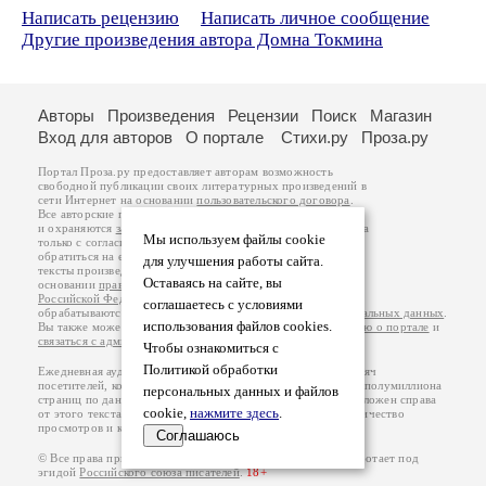
Написать рецензию
Написать личное сообщение
Другие произведения автора Домна Токмина
Авторы
Произведения
Рецензии
Поиск
Магазин
Вход для авторов
О портале
Стихи.ру
Проза.ру
Портал Проза.ру предоставляет авторам возможность
свободной публикации своих литературных произведений в
сети Интернет на основании
пользовательского договора
.
Все авторские права на произведения принадлежат авторам
и охраняются
законом
. Перепечатка произведений возможна
Мы используем файлы cookie
только с согласия его автора, к которому вы можете
обратиться на его авторской странице. Ответственность за
для улучшения работы сайта.
тексты произведений авторы несут самостоятельно на
Оставаясь на сайте, вы
основании
правил публикации
и
законодательства
Российской Федерации
. Данные пользователей
соглашаетесь с условиями
обрабатываются на основании
Политики обработки персональных данных
.
использования файлов cookies.
Вы также можете посмотреть более подробную
информацию о портале
и
связаться с администрацией
.
Чтобы ознакомиться с
Политикой обработки
Ежедневная аудитория портала Проза.ру – порядка 100 тысяч
посетителей, которые в общей сумме просматривают более полумиллиона
персональных данных и файлов
страниц по данным счетчика посещаемости, который расположен справа
cookie,
нажмите здесь
.
от этого текста. В каждой графе указано по две цифры: количество
просмотров и количество посетителей.
Соглашаюсь
© Все права принадлежат авторам, 2000-2026. Портал работает под
эгидой
Российского союза писателей
.
18+