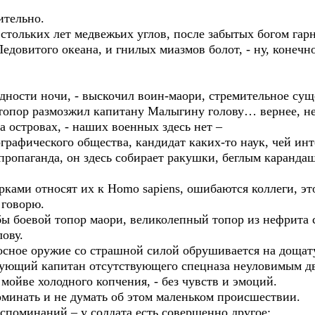
ительно.
стольких лет медвежьих углов, после забытых богом гар
едовитого океана, и гнилых миазмов болот, - ну, конечно
ядности ночи, - выскочил воин-маори, стремительное сущ
 топор размозжил капитану Малыгину голову… вернее, н
а островах, - наших военных здесь нет –
ографического общества, кандидат каких-то наук, чей ин
ропаганда, он здесь собирает ракушки, беглым каранда
рками относят их к Homo sapiens, ошибаются коллеги, эт
 говорю.
обы боевой топор маори, великолепный топор из нефрита
ову.
осное оружие со страшной силой обрушивается на дощат
вующий капитан отсутствующего спецназа неуловимым д
мойве холодного копчения, - без чувств и эмоций.
оминать и не думать об этом маленьком происшествии.
оспоминаний – у солдата есть совершенно другое: