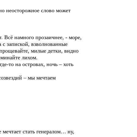
дно неосторожное слово может
т. Всё намного прозаичнее, - море,
 с запиской, взволнованные
 прощевайте, милые детки, видно
оминайте лихом.
де-то на островах, ночь – хоть
созвездий – мы мечтаем
е мечтает стать генералом… ну,