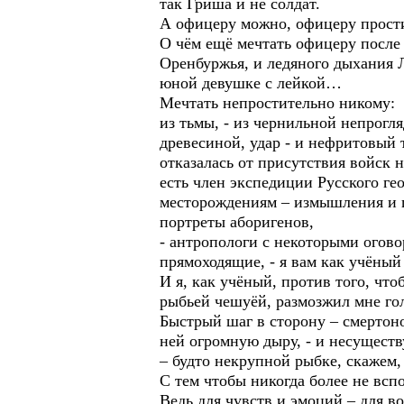
так Гриша и не солдат.
А офицеру можно, офицеру прост
О чём ещё мечтать офицеру после 
Оренбуржья, и ледяного дыхания Л
юной девушке с лейкой…
Мечтать непростительно никому:
из тьмы, - из чернильной непрогл
древесиной, удар - и нефритовый
отказалась от присутствия войск н
есть член экспедиции Русского ге
месторождениям – измышления и п
портреты аборигенов,
- антропологи с некоторыми огово
прямоходящие, - я вам как учёный
И я, как учёный, против того, чт
рыбьей чешуёй, размозжил мне гол
Быстрый шаг в сторону – смертон
ней огромную дыру, - и несущест
– будто некрупной рыбке, скажем, 
С тем чтобы никогда более не всп
Ведь для чувств и эмоций – для в