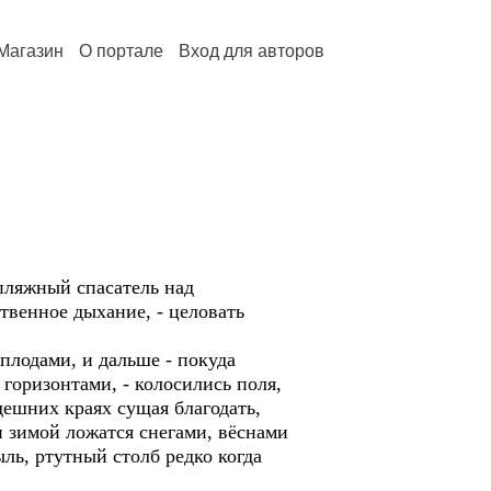
Магазин
О портале
Вход для авторов
 пляжный спасатель над
твенное дыхание, - целовать
плодами, и дальше - покуда
а горизонтами, - колосились поля,
дешних краях сущая благодать,
 зимой ложатся снегами, вёснами
ь, ртутный столб редко когда