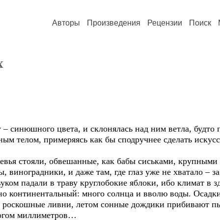
Авторы
Произведения
Рецензии
Поиск
х
 – синюшного цвета, и склонялась над ним ветла, будто
ым телом, примеряясь как бы сподручнее сделать искусс
ревья стояли, обвешанные, как бабы сиськами, крупными 
ы, виноградники, и даже там, где глаз уже не хватало – з
уком падали в траву круглобокие яблоки, ибо климат в з
но континентальный: много солнца и вволю воды. Осадки
ю роскошные ливни, летом сонные дождики прибивают пыл
богом миллиметров…