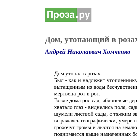
Дом, утопающий в роза
Андрей Николаевич Хомченко
Дом утопал в розах.
Был - как и надлежит утопленнику
вытащенным из воды бесчувственн
мертвеца рот в рот.
Возле дома рос сад, яблоневые де
хватало глаз - виднелись поля, сад
шумели листвой сады, с тяжким зв
выражаясь географически, умерен
грохочут громы и льются на земл
поднимается выше назначенных 