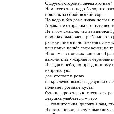
С другой стороны, зачем это нам?
Нам всего-то и надо было, что ра
повлечь за собой всякий сор -
Но ведь и без дома никак нельзя,
А давайте отправим его путешеств
Не в том смысле, что вывалился Гр
в волнах выловлена рыба-молот, 
рыбаки, энергично шевеля губами
ваш папка нашёл свой конец на та
И вот мы в поисках капитана Грант
выколи глаз - жирная и чернильная
И глядя в небо, по-праздничному
напропалую:
дом утопает в розах
на крылечко выходит девушка с л
поливает розовые кусты
бутоны, трогательно стесняясь, р
девушка улыбается, - утро
… сомнительны, доложу я вам, эт
Из источников, заслуживающих дов