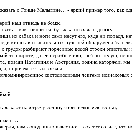
ссказать о Грише Малыгине… - яркий пример того, как о
 герой наш отнюдь не бомж.
овать, - как говорится, бутылка позвала в дорогу…
иша из кабака и ноги сами несут его, куда ни попадя, не
среди кишок и плавательных пузырей обнаружена бутылка
, с трудом разбирают порченные водой строки эпистолы:
кой-то широте, далее неразборчиво, люблю, целую, не п
а, позади Патагония и Австралия, родина каторжан, мы г
, а, впрочем, есть и звёзды…
 иллюминированное светодиодными лентами незнакомых 
ейкой
аскрывают навстречу солнцу свои нежные лепестки,
и мечты.
ерия, нам доподлинно известно: Плох тот солдат, что н