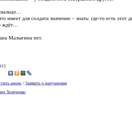
 крыльцо…
то имеет для солдата значение – знать: где-то есть этот 
го ждёт…
тана Малыгина нет.
015
3
стить анонс
/
Заявить о нарушении
вич Хомченко