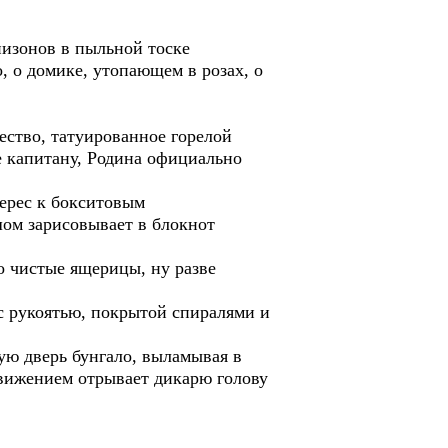
низонов в пыльной тоске
, о домике, утопающем в розах, о
ество, татуированное горелой
е капитану, Родина официально
терес к бокситовым
шом зарисовывает в блокнот
о чистые ящерицы, ну разве
 с рукоятью, покрытой спиралями и
ую дверь бунгало, выламывая в
вижением отрывает дикарю голову