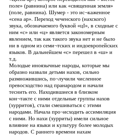
поле» (равнина) или как «священная земля»
(поле, равнина). Шумер - это ис¬каженное
«сена ар». Переход чеченского (нахского)
звука, обозначаемого буквой «цI», в сходные с
ним «с» или «ц» является закономерным
явлением, так как такого звука нет и не было
ни в одном из семи¬тских и индоевропейских
языков. В дальнейшем «с» перешел в «ш» и
т.д.
Молодые иноязычные народы, которые мы
образно назвали детьми нахов, сильно
размножившись, по¬лучили численное
превосходство над пранародом и начали
теснить его. Находившиеся в близком
кон¬такте с ними отдельные группы нахов
(хурритов), стали смешиваться с этими
народами. Начала про¬исходить ассимиляция
с ними. Но нахи (хурриты) имели сильное
влияние на языки и культуру более молодых
народов. С раннего времени нахам