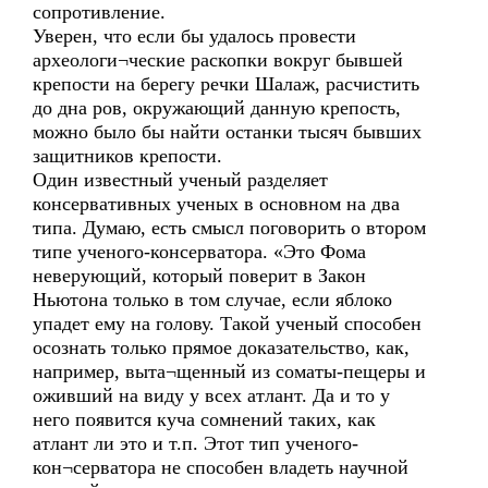
сопротивление.
Уверен, что если бы удалось провести
археологи¬ческие раскопки вокруг бывшей
крепости на берегу речки Шалаж, расчистить
до дна ров, окружающий данную крепость,
можно было бы найти останки тысяч бывших
защитников крепости.
Один известный ученый разделяет
консервативных ученых в основном на два
типа. Думаю, есть смысл поговорить о втором
типе ученого-консерватора. «Это Фома
неверующий, который поверит в Закон
Ньютона только в том случае, если яблоко
упадет ему на голову. Такой ученый способен
осознать только прямое доказательство, как,
например, выта¬щенный из соматы-пещеры и
оживший на виду у всех атлант. Да и то у
него появится куча сомнений таких, как
атлант ли это и т.п. Этот тип ученого-
кон¬серватора не способен владеть научной