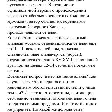
русского казачества. В отличие от
официаль¬ной версии о происхождении
казаков от «беглых крепостных холопов и
мужиков», автор считает их коренными
жителями Северного Кавказа,
происхо¬дящими от алан.
Если осетины являются скифоязычными
аланами¬-осами, отделившимися от алан еще
во II - III веках нашей эры, то казаки -
славяноязычные аланы-ар¬сы (аорсы),
отделившиеся от алан в XV-XVII веках нашей
эры, т.е. на целых 12-14 столетий позже, чем
осетины.
Возникает вопрос: а кто же такие аланы? Как
случи¬лось, что предки осетин по
непонятным обстоятельствам исчезли с лица
зем¬ли? Известно, что осетины, считающие
себя единс¬твенными потомками алан, очень
гордятся своими предками. И в этом их никто
не упрекает. Но какой же должна быть