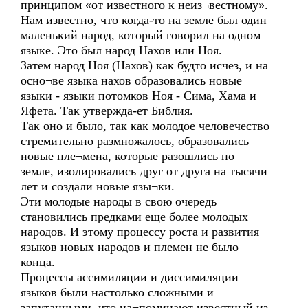
принципом «от известного к неиз¬вестному».
Нам известно, что когда-то на земле был один
маленький народ, который говорил на одном
языке. Это был народ Нахов или Ноя.
Затем народ Ноя (Нахов) как будто исчез, и на
осно¬ве языка нахов образовались новые
языки - языки потомков Ноя - Сима, Хама и
Яфета. Так утвержда-ет Библия.
Так оно и было, так как молодое человечество
стремительно размножалось, образовались
новые пле¬мена, которые разошлись по
земле, изолировались друг от друга на тысячи
лет и создали новые язы¬ки.
Эти молодые народы в свою очередь
становились предками еще более молодых
народов. И этому процессу роста и развития
языков новых народов и племен не было
конца.
Процессы ассимиляции и диссимиляции
языков были настолько сложными и
запутанными, что на¬поминают известный из