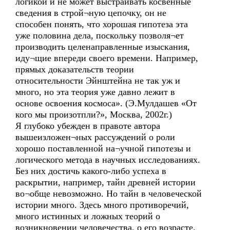
логикой и не может выстраивать косвенные
сведения в строй¬ную цепочку, он не
способен понять, что хорошая гипотеза эта
уже половина дела, поскольку позволя¬ет
производить целенаправленные изыскания,
иду¬щие впереди своего времени. Например,
прямых доказательств теории
относительности Эйнштейна не так уж и
много, но эта теория уже давно лежит в
основе освоения космоса». (Э.Мулдашев «От
кого мы произотпли?», Москва, 2002г.)
Я глубоко убежден в правоте автора
вышеизложен¬ных рассуждений о роли
хорошо поставленной на¬учной гипотезы и
логического метода в научных исследованиях.
Без них достичь какого-либо успеха в
раскрытии, например, тайн древней истории
во¬обще невозможно. Но тайн в человеческой
истории много. Здесь много противоречий,
много истинных и ложных теорий о
возникновении человечества, о его возрасте,