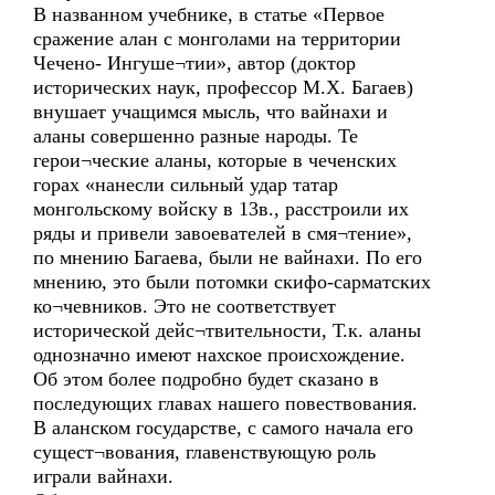
В названном учебнике, в статье «Первое
сражение алан с монголами на территории
Чечено- Ингуше¬тии», автор (доктор
исторических наук, профессор М.Х. Багаев)
внушает учащимся мысль, что вайнахи и
аланы совершенно разные народы. Те
герои¬ческие аланы, которые в чеченских
горах «нанесли сильный удар татар
монгольскому войску в 13в., расстроили их
ряды и привели завоевателей в смя¬тение»,
по мнению Багаева, были не вайнахи. По его
мнению, это были потомки скифо-сарматских
ко¬чевников. Это не соответствует
исторической дейс¬твительности, Т.к. аланы
однозначно имеют нахское происхождение.
Об этом более подробно будет сказано в
последующих главах нашего повествования.
В аланском государстве, с самого начала его
сущест¬вования, главенствующую роль
играли вайнахи.