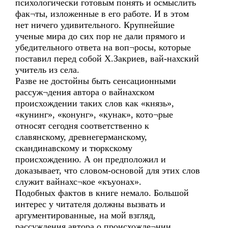
психологически готовым понять и осмыслить
фак¬ты, изложенные в его работе. И в этом
нет ничего удивительного. Крупнейшие
ученые мира до сих пор не дали прямого и
убедительного ответа на воп¬росы, которые
поставил перед собой Х.Закриев, вай-нахский
учитель из села.
Разве не достойны быть сенсационными
рассуж¬дения автора о вайнахском
происхождении таких слов как «князь»,
«кунинг», «конунг», «кунак», кото¬рые
относят сегодня соответственно к
славянскому, древнегерманскому,
скандинавскому и тюркскому
происхождению. А он предположил и
доказывает, что словом-основой для этих слов
служит вайнахс¬кое «къуонах».
Подобных фактов в книге немало. Большой
интерес у читателя должны вызвать и
аргументированные, на мой взгляд,
рассуждения автора о происхожде¬нии