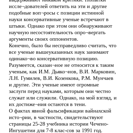
иссле¬дователей ответить на эти и другие
подобные воп¬росы с позиции истинной
науки консервативные ученые встречают в
штыки. Однако при этом они обнаруживают
научную несостоятельность опро¬вергать
аргументы своих оппонентов.
Конечно, было бы несправедливо считать, что
все ученые вышеуказанных наук занимают
одинако¬во консервативную позицию.
Разумеется, сказан¬ное не относится к таким
ученым, как И.М. Дьяко¬нов, В.И. Марковин,
Л.Н. Гумилев, В.И. Козенкова, Р.М. Мунчаев
и другие. Эти ученые имеют огромные
заслуги перед науками, которым они честно
служат или служили. Однако, на мой взгляд, и
их достиже¬ния остаются в тени.
О фактах явной фальсификации вайнахской
исто¬рии, в частности, свидетельствуют
страницы 25-28 учебника истории Чечено-
Ингушетии для 7-8 клас-сов за 1991 год.