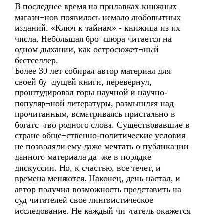
В последнее время на прилавках книжных
магази¬нов появилось немало любопытных
изданий. «Ключ к тайнам» - книжица из их
числа. Небольшая бро¬шюра читается на
одном дыхании, как остросюжет¬ный
бестселлер.
Более 30 лет собирал автор материал для
своей бу¬дущей книги, перевернул,
проштудировал горы научной и научно-
популяр¬ной литературы, размышляя над
прочитанным, всматриваясь пристально в
богатс¬тво родного слова. Существовавшие в
стране обще¬ственно-политические условия
не позволяли ему даже мечтать о публикации
данного материала да¬же в порядке
дискуссии. Но, к счастью, все течет, и
времена меняются. Наконец, день настал, и
автор получил возможность представить на
суд читателей свое лингвистическое
исследование. Не каждый чи¬татель окажется