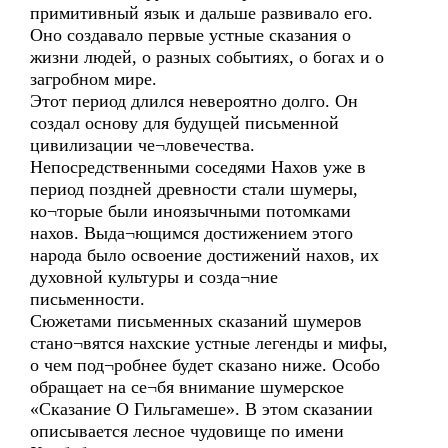
примитивный язык и дальше развивало его.
Оно создавало первые устные сказания о
жизни людей, о разных событиях, о богах и о
загробном мире.
Этот период длился невероятно долго. Он
создал основу для будущей письменной
цивилизации че¬ловечества.
Непосредственными соседями Нахов уже в
период поздней древности стали шумеры,
ко¬торые были иноязычными потомками
нахов. Выда¬ющимся достижением этого
народа было освоение достижений нахов, их
духовной культуры и созда¬ние
письменности.
Сюжетами письменных сказаний шумеров
стано¬вятся нахские устные легенды и мифы,
о чем под¬робнее будет сказано ниже. Особо
обращает на се¬бя внимание шумерское
«Сказание О Гильгамеше». В этом сказании
описывается лесное чудовище по имени