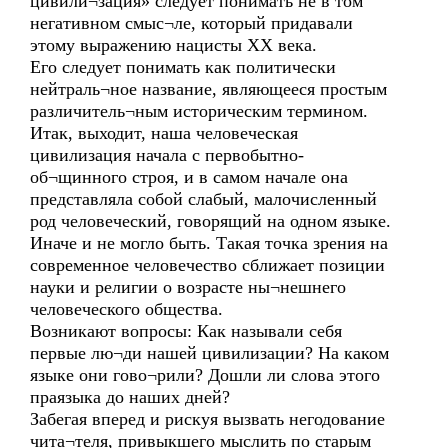
цивили¬зация» следует понимать не в том
негативном смыс¬ле, который придавали
этому выражению нацисты ХХ века.
Его следует понимать как политически
нейтраль¬ное название, являющееся простым
различитель¬ным историческим термином.
Итак, выходит, наша человеческая
цивилизация начала с первобытно-
об¬щинного строя, и в самом начале она
представляла собой слабый, малочисленный
род человеческий, говорящий на одном языке.
Иначе и не могло быть. Такая точка зрения на
современное человечество сближает позиции
науки и религии о возрасте ны¬нешнего
человеческого общества.
Возникают вопросы: Как называли себя
первые лю¬ди нашей цивилизации? На каком
языке они гово¬рили? Дошли ли слова этого
праязыка до наших дней?
Забегая вперед и рискуя вызвать негодование
чита¬теля, привыкшего мыслить по старым