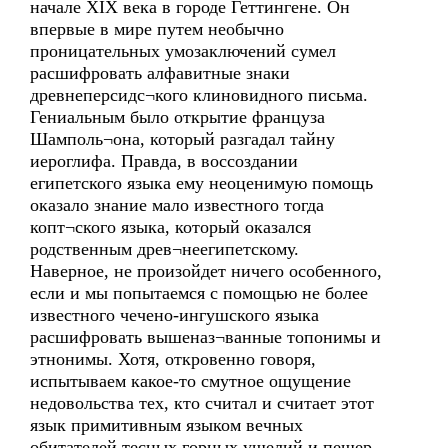
начале XIX века в городе Геттингене. Он
впервые в мире путем необычно
проницательных умозаключений сумел
расшифровать алфавитные знаки
древнеперсидс¬кого клиновидного письма.
Гениальным было открытие француза
Шамполь¬она, который разгадал тайну
иероглифа. Правда, в воссоздании
египетского языка ему неоценимую помощь
оказало знание мало известного тогда
копт¬ского языка, который оказался
родственным древ¬неегипетскому.
Наверное, не произойдет ничего особенного,
если и мы попытаемся с помощью не более
известного чечено-ингушского языка
расшифровать вышеназ¬ванные топонимы и
этнонимы. Хотя, откровенно говоря,
испытываем какое-то смутное ощущение
недовольства тех, кто считал и считает этот
язык примитивным языком вечных
обитателей тесных горных ущелий и пещер,