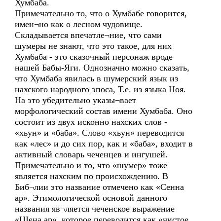
Хумбаба.
Примечательно то, что о Хумбабе говорится,
имен¬но как о лесном чудовище.
Складывается впечатле¬ние, что сами
шумеры не знают, что это такое, для них
Хум6аба - это сказочный персонаж вроде
нашей Бабы-Яги. Однозначно можно сказать,
что Хумбаба явилась в шумерский язык из
нахского народного эпоса, Т.е. из языка Ноя.
На это убедительно указы¬вает
морфологический состав имени Хумбаба. Оно
состоит из двух исконно нахских слов -
«хьун» и «баба». Слово «хьун» переводится
как «лес» и до сих пор, как и «баба», входит в
активный словарь чеченцев и ингушей.
Примечательно и то, что «шумер» тоже
является нахским по происхождению. В
Биб¬лии это название отмечено как «Сенна
ар». Этимологической основой данного
названия яв¬ляется чеченское выражение
«ЦIена ар», которое переводится как «чистое