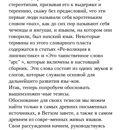
стереотипам, призывая его к выдержке и
терпению, скажу без предисловий, что эти
первые люди называли себя коротеньким
словом «нах», как до сих пор называют себя
чеченцы и ингуши, и языком, на котором они
говорили, был нахский язык. Некоторые
термины из этого словарного пласта
содержатся в статьях «Ре-волюция в
лингвистике» и «Это таинственное слово
"арс" », которые включены в настоящий
сборник. Эти слова состоят из одних звуков и
слогов, которые служили основой для
дальнейшего развития язы¬ков.
Итак, теперь попробуем обосновать
вышеизложен¬ные тезисы.
Обоснование для своих тезисов мы можем
найти только в самых древних письменных
источниках, в Ветхом завете, а также в самом
древнем из совре¬менных живых языков.
Свои рассуждения начнем, руководствуясь