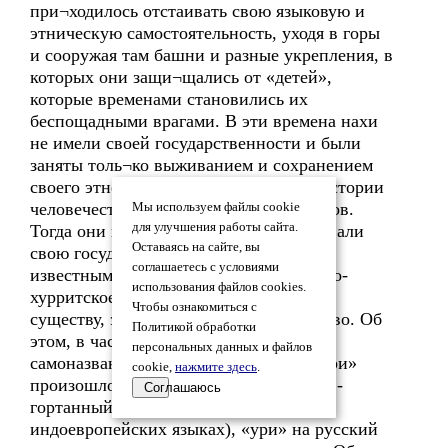
при¬ходилось отстаивать свою языковую и
этническую самостоятельность, уходя в горы
и сооружая там башни и разные укрепления, в
которых они защи¬щались от «детей»,
которые временами становились их
беспощадными врагами. В эти времена нахи
не имели своей государственности и были
заняты толь¬ко выживанием и сохранением
своего этноса. Но бывали периоды в истории
человечества, благопри¬ятные для нахов.
Мы используем файлы cookie
для улучшения работы сайта.
Тогда они выходили на равнину, создавали
Оставаясь на сайте, вы
свою государственность и становились
соглашаетесь с условиями
известными в мире. Таковым было нахо-
использования файлов cookies.
хурритское государство Митанни. По
Чтобы ознакомиться с
существу, это было нахс¬кое государство. Об
Политикой обработки
этом, в частности, свидетельс¬твует и
персональных данных и файлов
самоназвание «хурриты». Корень «хурри»
cookie,
нажмите здесь
.
произошло от нахского слова «Iури» (I -
Соглашаюсь
гортанный звук, которого нет в
индоевропейских языках), «ури» на русский