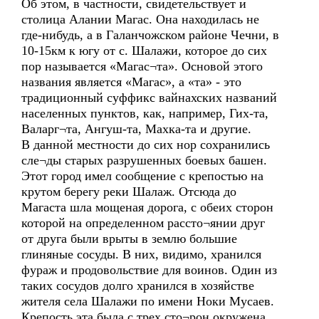
Об этом, в частности, свидетельствует и
столица Алании Магас. Она находилась не
где-нибудь, а в Галанчожском районе Чечни, в
10-15км к югу от с. Шалажи, которое до сих
пор называется «Магас¬та». Основой этого
названия является «Магас», а «та» - это
традиционный суффикс вайнахских названий
населенных пунктов, как, например, Гих-та,
Валарг¬та, Ангуш-та, Махка-та и другие.
В данной местности до сих нор сохранились
сле¬ды старых разрушенных боевых башен.
Этот город имел сообщение с крепостью на
крутом берегу реки Шалаж. Отсюда до
Магаста шла мощеная дорога, с обеих сторон
которой на определенном рассто¬янии друг
от друга были врыты в землю большие
глиняные сосуды. В них, видимо, хранился
фураж и продовольствие для воинов. Один из
таких сосудов долго хранился в хозяйстве
жителя села Шалажи по имени Ноки Мусаев.
Крепость эта была с трех сто¬рон окружена