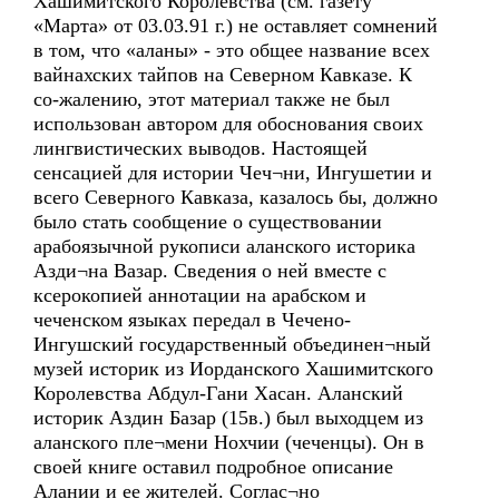
Хашимитского Королевства (см. газету
«Марта» от 03.03.91 г.) не оставляет сомнений
в том, что «аланы» - это общее название всех
вайнахских тайпов на Северном Кавказе. К
со-жалению, этот материал также не был
использован автором для обоснования своих
лингвистических выводов. Настоящей
сенсацией для истории Чеч¬ни, Ингушетии и
всего Северного Кавказа, казалось бы, должно
было стать сообщение о существовании
арабоязычной рукописи аланского историка
Азди¬на Вазар. Сведения о ней вместе с
ксерокопией аннотации на арабском и
чеченском языках передал в Чечено-
Ингушский государственный объединен¬ный
музей историк из Иорданского Хашимитского
Королевства Абдул-Гани Хасан. Аланский
историк Аздин Базар (15в.) был выходцем из
аланского пле¬мени Нохчии (чеченцы). Он в
своей книге оставил подробное описание
Алании и ее жителей. Соглас¬но