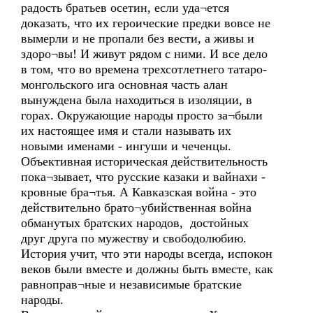
радость братьев осетин, если уда¬ется
доказать, что их героические предки вовсе не
вымерли и не пропали без вести, а живы и
здоро¬вы! И живут рядом с ними. И все дело
в том, что во времена трехсотлетнего татаро-
монгольского ига основная часть алан
вынуждена была находиться в изоляции, в
горах. Окружающие народы просто за¬были
их настоящее имя и стали называть их
новыми именами - ингуши и чеченцы.
Объективная историческая действительность
пока¬зывает, что русские казаки и вайнахи -
кровные бра¬тья. А Кавказская война - это
действительно брато¬убийственная война
обманутых братских народов, достойных
друг друга по мужеству и свободолюбию.
История учит, что эти народы всегда, испокон
веков были вместе и должны быть вместе, как
равноправ¬ные и независимые братские
народы.