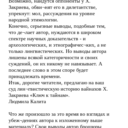
Возможно, найдутся оппоненты у Х.
Закриева, обви¬нят его в дилетантстве,
упрекнут: мол, рассуждения на уровне
народной этимологии.
Конечно, серьезные выводы, подобные тем,
что де¬лает автор, нуждаются в широком
спектре научных доказательств - и
археологических, и этнографичес¬ких, а не
только лингвистических. Но выводы автора
лишены всякой категоричности и своих
суждений, он их никому не навязывает. А
последнее слово в этом споре будет
принадлежать времени.
Итак, дорогие читатели, предлагаю на ваш
суд лин¬гвистическую историю вайнахов Х.
3акриева «Ключ к тайнам».
Людмила Калита
Что же произошло за это время во взглядах и
убеж¬дениях автора к изложенному выше
материалу? Свои выводы автор брошюры