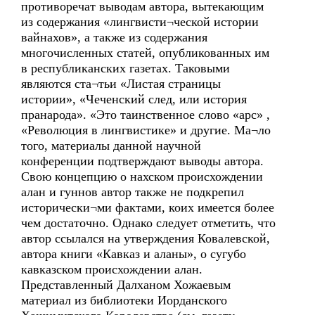
противоречат выводам автора, вытекающим
из содержания «лингвисти¬ческой истории
вайнахов», а также из содержания
многочисленных статей, опубликованных им
в республиканских газетах. Таковыми
являются ста¬тьи «Листая страницы
истории», «Чеченский след, или история
пранарода». «Это таинственное слово «арс» ,
«Революция в лингвистике» и другие. Ма¬ло
того, материалы данной научной
конференции подтверждают выводы автора.
Свою концепцию о нахском происхождении
алан и гуннов автор также не подкрепил
исторически¬ми фактами, коих имеется более
чем достаточно. Однако следует отметить, что
автор ссылался на утверждения Ковалевской,
автора книги «Кавказ и аланы», о сугубо
кавказском происхождении алан.
Представленный Далханом Хожаевым
материал из библиотеки Иорданского