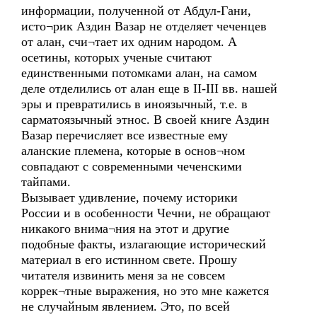
информации, полученной от Абдул-Гани,
исто¬рик Аздин Вазар не отделяет чеченцев
от алан, счи¬тает их одним народом. А
осетины, которых ученые считают
единственными потомками алан, на самом
деле отделились от алан еще в II-III вв. нашей
эры и превратились в иноязычный, т.е. в
сарматоязычный этнос. В своей книге Аздин
Вазар перечисляет все известные ему
аланские племена, которые в основ¬ном
совпадают с современными чеченскими
тайпами.
Вызывает удивление, почему историки
России и в особенности Чечни, не обращают
никакого внима¬ния на этот и другие
подобные факты, излагающие исторический
материал в его истинном свете. Прошу
читателя извинить меня за не совсем
коррек¬тные выражения, но это мне кажется
не случайным явлением. Это, по всей