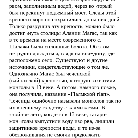
рвом, заполненным водой, через ко¬торый
был перекинут подъемный мост. Следы этой
крепости хорошо сохранились до наших дней.
Только разрушив эту крепость, можно было
достиг¬нуть столицы Алании Магас, так как
в те времена на месте современного с.
Шалажи были сплошные болота. Об этом
нетрудно догадаться, глядя на впа¬дину, где
расположено село. Существуют и другие
источники, свидетельствующие о том же.
Однозначно Магас был чеченской
(вайнахской) крепостью, которую захватили
монголы в 13 веке. А потом, намного позже,
она получила, название «ГIалмкхой гIап».
Чеченцы ошибочно называли монголов так по
их внешнему сходству с калмыка¬ми. В
знойное лето, когда-то в 13 веке, татаро-
мон¬голы выпустили воду изо рва, лишили
защитников крепости воды, и те из-за
обезвоживания не смогли продолжить