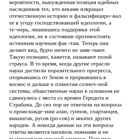
вероятности, вынужденная позиция идейных
наследников тех, кто веками извращал
отечественную историю и фальсифициро¬вал
ее в угоду господствовавшей идеологии, а
те¬перь, лишившись поддержки этой
идеологии, не в состоянии противостоять
истинным научным фак¬там. Теперь они
делают вид, будто ничего не заме¬чают.
Такую позицию, кажется, называют позой
страуса. В то время, когда другие отрасли
науки достигли поразительного прогресса,
оторвавшись от Земли и прорвавшись в
космос и дальше к планетам солнеч¬ной
системы, общественные науки в основном не
сдвинулись с места со времен Геродота и
Страбона. До сих пор не ответили на вопросы
о происхожде¬нии алан, гуннов, спартанцев,
викингов, русов (ро-сов) и многих других
народов. А некогда данные на эти вопросы
ответы являются насквозь ложными и не
выдерживают никакой критики. Попытки