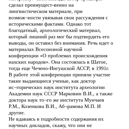
сделал преимущест-венно на
лингвистическом материале, при
возмож¬ности увязывая свои рассуждения с
историческими фактами. Однако тот
благодатный, археологический материал,
который лишний раз мог бы подтвердить его
выводы, он оставил без внимания. Речь идет о
материалах Всесоюзной научной
конференции «О проблемах происхождения
нахских народов». Она состоялась в Шатое,
тогда еще Чечено-Ингушской АССР, в 1991г.
В работе этой конференции приняли участие
такие выдающиеся ученые, как доктор
ис¬торических наук института археологии
Академии наук СССР Марковин В.И., а также
доктора наук то¬го же института Мунчаев
Р.М., Козенкова В.И., Аб¬рамова М.П. И
другие.
Не вдаваясь в подробности содержания их
научных докладов, скажу, что они не