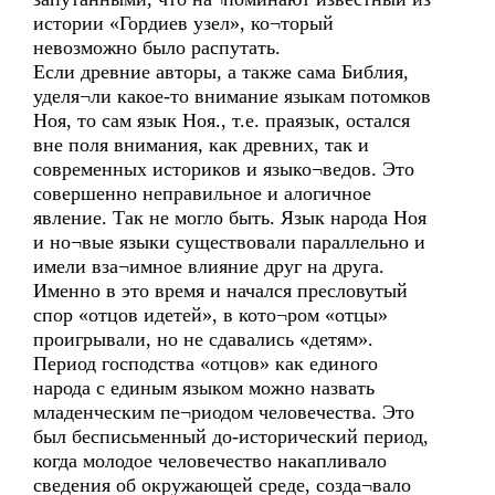
истории «Гордиев узел», ко¬торый
невозможно было распутать.
Если древние авторы, а также сама Библия,
уделя¬ли какое-то внимание языкам потомков
Ноя, то сам язык Ноя., т.е. праязык, остался
вне поля внимания, как древних, так и
современных историков и языко¬ведов. Это
совершенно неправильное и алогичное
явление. Так не могло быть. Язык народа Ноя
и но¬вые языки существовали параллельно и
имели вза¬имное влияние друг на друга.
Именно в это время и начался пресловутый
спор «отцов идетей», в кото¬ром «отцы»
проигрывали, но не сдавались «детям».
Период господства «отцов» как единого
народа с единым языком можно назвать
младенческим пе¬риодом человечества. Это
был бесписьменный до-исторический период,
когда молодое человечество накапливало
сведения об окружающей среде, созда¬вало