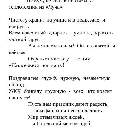
Не кум, не сват и не свеча, а
теплотехник из «Луча»!
Чистоту хранит на улице и в подъездах, и
вокруг…
Всем известный дворник – умница, красоты
уютной друг.
Вы не знаете о нём? Он с лопатой и
кайлом
Охраняет чистоту – с ним
«Жилсервис» на посту!
Поздравляем службу нужную, незаметную
на вид –
ЖКХ бригаду дружную - всех, кто красит
наш уют!
Пусть вам праздник дарит радость,
гром фанфар и песен сладость,
Мир отзывчивых людей,
и бо-ольшой мешок идей!