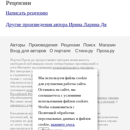
Рецензии
Написать рецензию
Другие произведения автора Ирина Ларина Дв
Авторы
Произведения
Рецензии
Поиск
Магазин
Вход для авторов
О портале
Стихи.ру
Проза.ру
Портал Проза.ру предоставляет авторам возможность
свободной публикации своих литературных произведений в
сети Интернет на основании
пользовательского договора
.
Все авторские права на произведения принадлежат авторам
и охраняются
законом
. Перепечатка произведений возможна
Мы используем файлы cookie
только с согласия его автора, к которому вы можете
обратиться на его авторской странице. Ответственность за
для улучшения работы сайта.
тексты произведений авторы несут самостоятельно на
Оставаясь на сайте, вы
основании
правил публикации
и
законодательства
Российской Федерации
. Данные пользователей
соглашаетесь с условиями
обрабатываются на основании
Политики обработки персональных данных
.
использования файлов cookies.
Вы также можете посмотреть более подробную
информацию о портале
и
связаться с администрацией
.
Чтобы ознакомиться с
Политикой обработки
Ежедневная аудитория портала Проза.ру – порядка 100 тысяч
посетителей, которые в общей сумме просматривают более полумиллиона
персональных данных и файлов
страниц по данным счетчика посещаемости, который расположен справа
cookie,
нажмите здесь
.
от этого текста. В каждой графе указано по две цифры: количество
просмотров и количество посетителей.