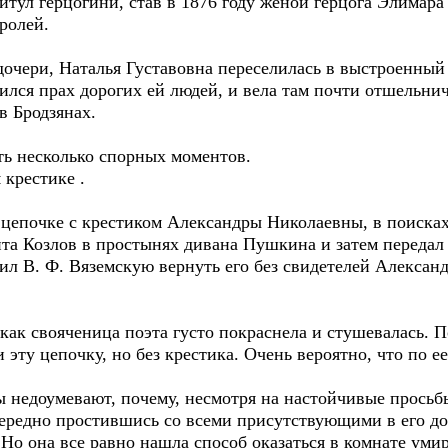
ул герцогини, став в 1876 году женой герцога Элимара
ролей.
чери, Наталья Густавовна переселилась в выстроенный 
оился прах дорогих ей людей, и вела там почти отшельни
в Бродзянах.
 несколько спорных моментов.
 крестике .
почке с крестиком Александры Николаевны, в поисках 
ита Козлов в простынях дивана Пушкина и затем переда
сил В. Ф. Вяземскую вернуть его без свидетелей Алекса
к свояченица поэта густо покраснела и стушевалась. 
эту цепочку, но без крестика. Очень вероятно, что по е
недоумевают, почему, несмотря на настойчивые просьб
едно простившись со всеми присутствующими в его дом
. Но она все равно нашла способ оказаться в комнате уми