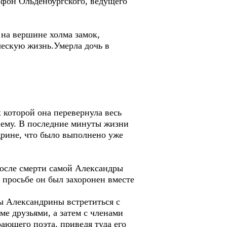
 фон Ольденбургского, ведущего
на вершине холма замок,
ческую жизнь.Умерла дочь в
которой она перевернула весь
л ему. В последние минуты жизни
ндрине, что было выполнено уже
После смерти самой Александры
е просьбе он был захоронен вместе
ы Александрины встретиться с
е друзьями, а затем с членами
рающего поэта, приведя туда его