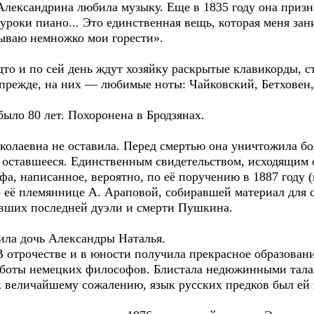
Александрина любила музыку. Еще в 1835 году она призн
 уроки пиано... Это единственная вещь, которая меня зан
бываю немножко мои горести».
о и по сей день ждут хозяйку раскрытые клавикорды, с
 прежде, на них — любимые ноты: Чайковский, Бетховен,
было 80 лет. Похоронена в Бродзянах.
евна не оставила. Перед смертью она уничтожила бол
ла оставшееся. Единственным свидетельством, исходящим
фа, написанное, вероятно, по её поручению в 1887 году (
 её племяннице А. Араповой, собиравшей материал для с
авших последней дуэли и смерти Пушкина.
ла дочь Александры Наталья.
 В отрочестве и в юности получила прекрасное образова
аботы немецких философов. Блистала недюжинными талан
к величайшему сожалению, язык русских предков был ей