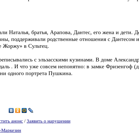
и Наталья, братья, Арапова, Дантес, его жена и дети. 
ны, поддерживали родственные отношения с Дантесом и 
е Жоржу» в Сультец.
писывались с эльзасскими кузинами. В доме Александр
аль . И что уже совсем непонятно: в замке Фризенгоф (д
 ни одного портрета Пушкина.
5
0
стить анонс
/
Заявить о нарушении
а-Маркезин