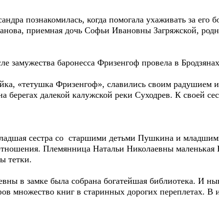
дра познакомилась, когда помогала ухаживать за его б
анова, приемная дочь Софьи Ивановны Загряжской, родно
 замужества баронесса Фризенгоф провела в Бродзянах.
зяйка, «тетушка Фризенгоф», славились своим радушием 
на берегах далекой калужской реки Суходрев. К своей се
ладшая сестра со старшими детьми Пушкина и младшим
отношения. Племянница Натальи Николаевны маленькая 
ы тетки.
ы в замке была собрана богатейшая библиотека. И нын
ов множество книг в старинных дорогих переплетах. В 