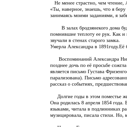
Не менее страстно, чем чтение, 
«Ты, наверное, знаешь, что я беру
занимаясь моими заданиями, я за
В залах бродзянекого дома будт
помнившие теплоту ее рук. Как и
звучали в стенах старого замка.
Умерла Александра в 1891году.Её 
Воспоминаний Александра Никола
позднее дочь по её просьбе сожг
является письмо Густава Фризенго
парализована). Письмо адресовано
рассказ о событиях, предшествов
Долгие годы в этом поместье жи
Она родилась 8 апреля 1854 года.
языками, читала в подлинниках р
музицировала, писала стихи. Но, 