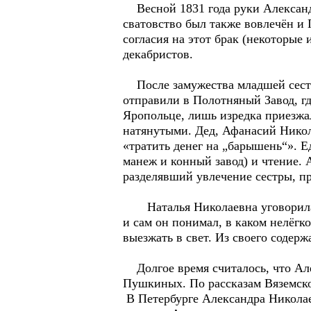
Весной 1831 года руки Александ
сватовство был также вовлечён и
согласия на этот брак (некоторые
декабристов.
После замужества младшей сестры
отправили в Полотняный Завод, гд
Яропольце, лишь изредка приезжал
натянутыми. Дед, Афанасий Никол
«тратить денег на „барышень“». 
манеж и конный завод) и чтение. 
разделявший увлечение сестры, п
Наталья Николаевна уговорила му
и сам он понимал, в каком нелёг
выезжать в свет. Из своего содер
Долгое время считалось, что Алек
Пушкиных. По рассказам Вяземско
В Петербурге Александра Николае