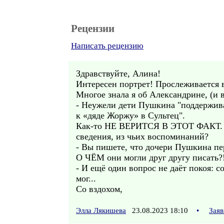
Рецензии
Написать рецензию
Здравствуйте, Алина!
Интересен портрет! Прослеживается в
Многое знала я об Александрине, (и 
- Неужели дети Пушкина "поддержива
к «дяде Жоржу» в Сультец".
Как-то НЕ ВЕРИТСЯ В ЭТОТ ФАКТ. Ве
сведения, из чьих воспоминаний?
- Вы пишете, что дочери Пушкина пе
О ЧЁМ они могли друг другу писать?!
- И ещё один вопрос не даёт покоя: 
мог...
Со вздохом,
Элла Лякишева
23.08.2023 18:10
•
Заяв