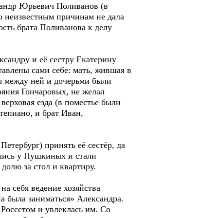
андр Юрьевич Поливанов (в
по неизвестным причинам не дала
ость брата Поливанова к делу
ксандру и её сестру Екатерину
тавлены сами себе: мать, жившая в
ия между ней и дочерьми были
яния Гончаровых, не желал
ерховая езда (в поместье были
тепиано, и брат Иван,
етербург) принять её сестёр, да
ились у Пушкиных и стали
долю за стол и квартиру.
на себя ведение хозяйства
а была заниматься» Александра.
Россетом и увлеклась им. Со