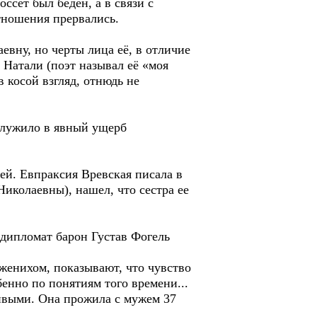
ссет был беден, а в связи с
тношения прервались.
ну, но черты лица её, в отличие
 Натали (поэт называл её «моя
 косой взгляд, отнюдь не
 служило в явный ущерб
ей. Евпраксия Вревская писала в
Николаевны), нашел, что сестра ее
 дипломат барон Густав Фогель
енихом, показывают, что чувство
енно по понятиям того времени...
ивыми. Она прожила с мужем 37