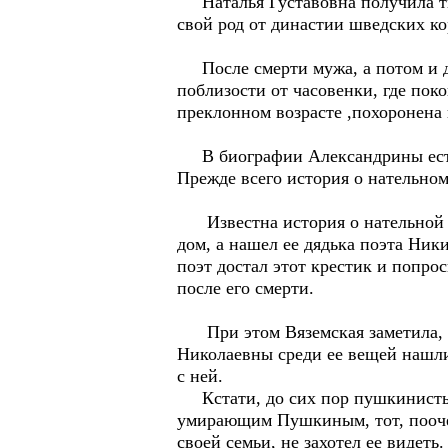
Наталья Густавовна получила тит
свой род от династии шведских ко
После смерти мужа, а потом и до
поблизости от часовенки, где пок
преклонном возрасте ,похоронена 
В биографии Александрины есть
Прежде всего история о нательном
Известна история о нательной це
дом, а нашел ее дядька поэта Ник
поэт достал этот крестик и попро
после его смерти.
При этом Вяземская заметила, ка
Николаевны среди ее вещей нашли 
с ней.
Кстати, до сих пор пушкинисты 
умирающим Пушкиным, тот, поочер
своей семьи, не захотел ее видеть