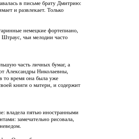
авалась в письме брату Дмитрию:
имает и развлекает. Только
таринные немецкие фортепиано,
 Штраус, чьи мелодии часто
ьшую часть личных бумаг, а
 от Александры Николаевны,
в то время она была уже
воей книги о матери, и содержит
ние: владела пятью иностранными
тами: замечательно рисовала,
 неведом.