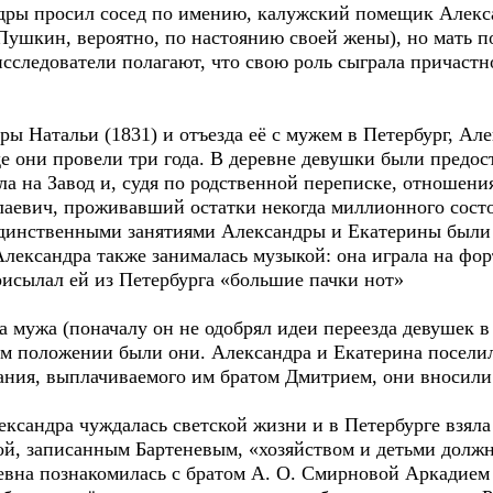
ры просил сосед по имению, калужский помещик Алекс
 Пушкин, вероятно, по настоянию своей жены), но мать 
 исследователи полагают, что свою роль сыграла причастн
 Натальи (1831) и отъезда её с мужем в Петербург, Але
е они провели три года. В деревне девушки были предос
а на Завод и, судя по родственной переписке, отношен
аевич, проживавший остатки некогда миллионного состо
Единственными занятиями Александры и Екатерины были в
Александра также занималась музыкой: она играла на фор
рисылал ей из Петербурга «большие пачки нот»
жа (поначалу он не одобрял идеи переезда девушек в П
ком положении были они. Александра и Екатерина посел
жания, выплачиваемого им братом Дмитрием, они вносили 
сандра чуждалась светской жизни и в Петербурге взяла 
й, записанным Бартеневым, «хозяйством и детьми должн
вна познакомилась с братом А. О. Смирновой Аркадием 