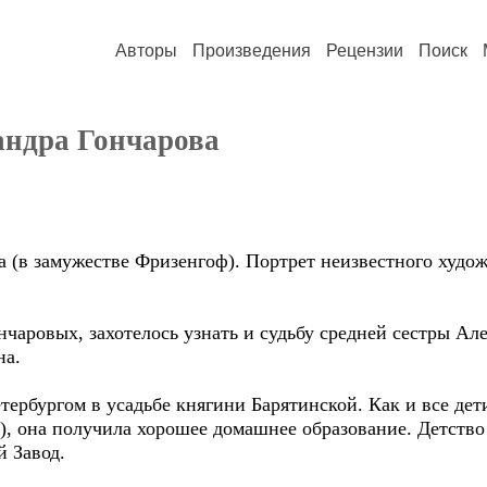
Авторы
Произведения
Рецензии
Поиск
андра Гончарова
(в замужестве Фризенгоф). Портрет неизвестного художн
аровых, захотелось узнать и судьбу средней сестры Ал
на.
рбургом в усадьбе княгини Барятинской. Как и все дети
), она получила хорошее домашнее образование. Детство
 Завод.