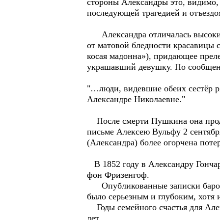
стороны Александры это, видимо, б
последующей трагедией и отъездо
Александра отличалась высоким 
от матовой бледности красавицы с
косая мадонна»), придающее преле
украшавший девушку. По сообщен
"…люди, видевшие обеих сестёр р
Александре Николаевне."
После смерти Пушкина она продол
письме Алексею Вульфу 2 сентября
(Александра) более огорчена поте
В 1852 году в Александру Гончар
фон Фризенгоф.
Опубликованные записки барона 
было серьезным и глубоким, хотя 
Годы семейного счастья для Але
лет.