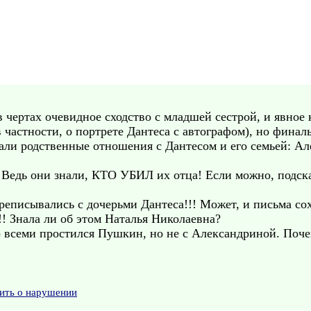
 чертах очевидное сходство с младшей сестрой, и явное 
в частности, о портрете Дантеса с автографом), но фина
ли родственные отношения с Дантесом и его семьей: А
дь они знали, КТО УБИЛ их отца! Если можно, подскаж
реписывались с дочерьми Дантеса!!! Может, и письма со
! Знала ли об этом Наталья Николаевна?
со всеми простился Пушкин, но не с Александриной. Поче
ить о нарушении