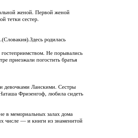
ольной женой. Первой женой
й тетки сестер.
(Словакия).Здесь родилась
и гостеприимством. Не порывались
стре приезжали погостить братья
и девочками Ланскими. Сестры
Наташа Фризенгоф, любила сидеть
е в мемориальных залах дома
их числе — и книги из знаменитой