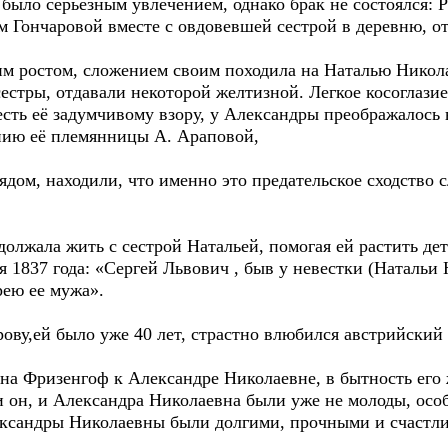
ыло серьёзным увлечением, однако брак не состоялся: Ро
м Гончаровой вместе с овдовевшей сестрой в деревню, о
ростом, сложением своим походила на Наталью Николаев
естры, отдавали некоторой желтизной. Легкое косоглазие
сть её задумчивому взору, у Александры преображалось в
ию её племянницы А. Араповой,
ядом, находили, что именно это предательское сходство
жала жить с сестрой Натальей, помогая ей растить дет
 1837 года: «Сергей Львович , быв у невестки (Натальи 
рею ее мужа».
ову,ей было уже 40 лет, страстно влюбился австрийский
Фризенгоф к Александре Николаевне, в бытность его ж
и он, и Александра Николаевна были уже не молоды, особ
ксандры Николаевны были долгими, прочными и счастл