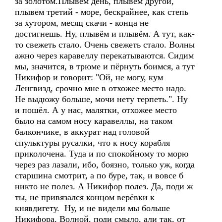
за золотом.Плывем день, плывем другой,
плывем третий - море, бескрайнее, как степь
за хутором, месяц скачи - конца не
достигнешь. Ну, плывём и плывём. А тут, как-
то свежеть стало. Очень свежеть стало. Волны
ажно через каравеллу перекатываются. Сидим
мы, значится, в трюме и пёрнуть боимся, а тут
Никифор и говорит: "Ой, не могу, кум
Ленгвизд, срочно мне в отхожее место надо.
Не выдюжу больше, мочи нету терпеть.". Ну
и пошёл. А у нас, малятки, отхожее место
было на самом носу каравеллы, на таком
балкончике, в аккурат над головой
спульктуры русалки, что к носу корабля
приколочена. Туда и по спокойному то морю
через раз лазали, ибо, боязно, только уж, когда
старшина смотрит, а по буре, так, и вовсе б
никто не полез. А Никифор полез. Да, поди ж
ты, не привязался концом верёвки к
княвдигету. Ну, и не видели мы больше
Никифора. Волной, поди смыло, али так, от