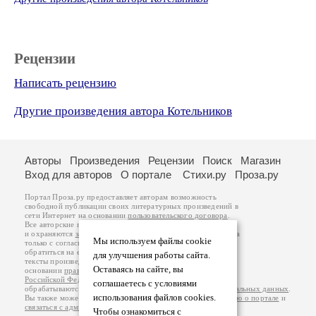
Рецензии
Написать рецензию
Другие произведения автора Котельников
Авторы
Произведения
Рецензии
Поиск
Магазин
Вход для авторов
О портале
Стихи.ру
Проза.ру
Портал Проза.ру предоставляет авторам возможность
свободной публикации своих литературных произведений в
сети Интернет на основании
пользовательского договора
.
Все авторские права на произведения принадлежат авторам
и охраняются
законом
. Перепечатка произведений возможна
Мы используем файлы cookie
только с согласия его автора, к которому вы можете
обратиться на его авторской странице. Ответственность за
для улучшения работы сайта.
тексты произведений авторы несут самостоятельно на
Оставаясь на сайте, вы
основании
правил публикации
и
законодательства
Российской Федерации
. Данные пользователей
соглашаетесь с условиями
обрабатываются на основании
Политики обработки персональных данных
.
использования файлов cookies.
Вы также можете посмотреть более подробную
информацию о портале
и
связаться с администрацией
.
Чтобы ознакомиться с