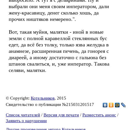
выбросило. А тут я с дельфинами. Ну и
выбрали они меня своим инператором, дали
жену-красавицу, денег сколько хошь, да
прочих ништяков немерено.".
Вот, такая муйня, малятки - иной в новые
земли с полной каравеллой стеклянных бус
едет, да всё без толку, только язва желудка в
анамнезе, расширенная печень, да гонорея с
диареей, а иному достаточно с гальюна без
штанов свалиться, и, уже инператор. Такова
селяви, малятки.
© Copyright:
Котельников
, 2015
Свидетельство о публикации №215031201517
Список читателей
/
Версия для печати
/
Разместить анонс
/
Заявить о нарушении
Другие произведения автора Котельников