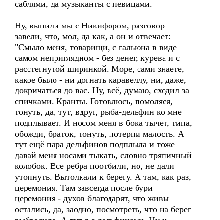
саблями, да музыканты с певицами.
Ну, выпили мы с Никифором, разговор
завели, что, мол, да как, а он и отвечает:
"Смыло меня, товарищи, с гальюна в виде
самом неприглядном - без денег, курева и с
расстегнутой ширинкой. Море, сами знаете,
какое было - ни догнать каравеллу, ни, даже,
докричаться до вас. Ну, всё, думаю, сходил за
спичками. Кранты. Готовлюсь, помоляся,
тонуть, да, тут, вдруг, рыба-дельфин ко мне
подплывает. И носом меня в бока тычет, типа,
обожди, браток, тонуть, потерпи малость. А
тут ещё пара дельфинов подплыла и тоже
давай меня носами тыкать, словно тряпичный
колобок. Все ребра поотбили, но, не дали
утопнуть. Вытолкали к берегу. А там, как раз,
церемония. Там завсегда после бури
церемония - духов благодарят, что живы
остались, да, заодно, посмотреть, что на берег