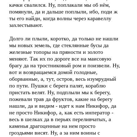
качки свалился. Ну, поплакали мы об нём,
помянули, да и дальше поплыли, ибо, поди ж
ты его найди, когда волны через каравеллу
захлестывают.
Долго ли плыли, коротко, да только не нашли
мы новых земель, где стеклянные бусы да
железные топоры на пряности и золото
меняют. Так их по дороге все на маисовую
брагу да на тростниковый ром и поизвели. Ну,
вот и возвращаемся домой голодные,
оборванные, а, тут, остров, весь изумрудный
по пути. Пушки с берега палят, кораблю
пристать велят. Ну, подплыли мы к берегу,
пожевали трав да фруктов, какие на берегу
нашли, да и видим - идет к нам Никифор, да
не просто Никифор, а, как есть инператор -
весь в шелках да в перьях переливчатых, а
каменья драгоценные на нем просто
гроздьями висят. Ну, а за ним воины с