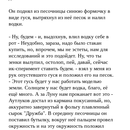
Он поднял из песочницы синюю формочку в
виде гуся, вытряхнул из неё песок и налил
водки.
- Ну, будем - и, выдохнув, влил водку себе в
рот - Неудобно, зараза, надо было стакан
купить, но, впрочем, мы не эстеты, нам для
исследований и это подойдет. Ну, что ты
зенки вылупил, остолоп, пей, давай, сейчас
ик-сперимент ставить будем. - взял у меня из
рук опустевшего гуся и положил его на песок.
- Этот гусь будет у нас работать моделью
земли. Солнцем у нас будет водка, благо, её
ещё много. А за Луну нам проканает вот это -
Аутлуков достал из кармана покусанный, но,
аккуратно завернутый в фольгу плавленный
сырок "Дружба". В середину песочницы он
поставил бутылку, вокруг неё пальцем провел
окружность и на эту окружность положил