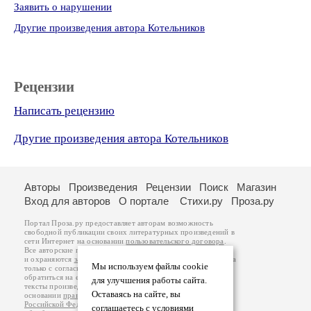
Заявить о нарушении
Другие произведения автора Котельников
Рецензии
Написать рецензию
Другие произведения автора Котельников
Авторы
Произведения
Рецензии
Поиск
Магазин
Вход для авторов
О портале
Стихи.ру
Проза.ру
Портал Проза.ру предоставляет авторам возможность
свободной публикации своих литературных произведений в
сети Интернет на основании
пользовательского договора
.
Все авторские права на произведения принадлежат авторам
и охраняются
законом
. Перепечатка произведений возможна
Мы используем файлы cookie
только с согласия его автора, к которому вы можете
обратиться на его авторской странице. Ответственность за
для улучшения работы сайта.
тексты произведений авторы несут самостоятельно на
Оставаясь на сайте, вы
основании
правил публикации
и
законодательства
Российской Федерации
. Данные пользователей
соглашаетесь с условиями