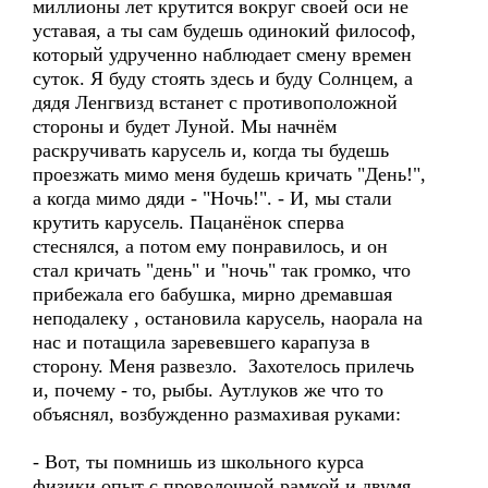
миллионы лет крутится вокруг своей оси не
уставая, а ты сам будешь одинокий философ,
который удрученно наблюдает смену времен
суток. Я буду стоять здесь и буду Солнцем, а
дядя Ленгвизд встанет с противоположной
стороны и будет Луной. Мы начнём
раскручивать карусель и, когда ты будешь
проезжать мимо меня будешь кричать "День!",
а когда мимо дяди - "Ночь!". - И, мы стали
крутить карусель. Пацанёнок сперва
стеснялся, а потом ему понравилось, и он
стал кричать "день" и "ночь" так громко, что
прибежала его бабушка, мирно дремавшая
неподалеку , остановила карусель, наорала на
нас и потащила заревевшего карапуза в
сторону. Меня развезло. Захотелось прилечь
и, почему - то, рыбы. Аутлуков же что то
объяснял, возбужденно размахивая руками:
- Вот, ты помнишь из школьного курса
физики опыт с проволочной рамкой и двумя