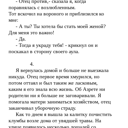
- Отец против,- сказала я, когда
поравнялась с возлюбленным.
Тот вскочил на вороного и приблизился ко
мне:
- А ты? Ты хотела бы стать моей женой?
Для меня это важно!
- Да.
- Тогда я украду тебя! - крикнул он и
поскакал в сторону своего аула.
4.
Я вернулась домой и больше не выезжала
никуда. Отец первое время хмурился, но
потом оттаял и был таким же ласковым,
каким я его знала всю жизнь. Об Азрете ни
родители ни я больше не заговаривали. Я
помогала матери заниматься хозяйством, отец
заканчивал уборочную страду.
Как то днем я вышла за калитку почистить
клумбы возле дома от увядшей травы. На
улице появилось несколько лошадей со