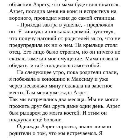
объяснив Азрету, что мама будет волноваться.
Азрет, посадив меня на коня и вспрыгнув на
вороного, проводил меня до самой станицы.
- Приходи завтра в ущелье, - предложил
он. Я кивнула и поскакала домой, чувствуя,
что получу нагоняй от родителей за то, что не
предупредила их ни о чем. На крыльце стоял
отец. Его лицо было строгим, но он ничего не
сказал, заметив мое смущение. Мама позвала
обедать и всё сгладилось само–собой.
На следующее утро, пока родители спали,
я побежала в конюшню к Максиму и уже
через несколько минут скакала на заветное
место. Там меня уже ждал Азрет.
Так мы встречались два месяца. Мы не могли
прожить друг без друга даже один день. Азрет
был рыцарем до мозга костей. И этим он
подкупал ещё больше.
Однажды Азрет спросил, знают ли мои
родители о том, что мы встречаемся. Я