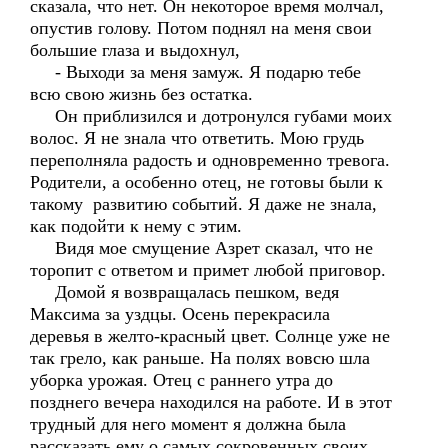
сказала, что нет. Он некоторое время молчал,
опустив голову. Потом поднял на меня свои
большие глаза и выдохнул,
- Выходи за меня замуж. Я подарю тебе
всю свою жизнь без остатка.
Он приблизился и дотронулся губами моих
волос. Я не знала что ответить. Мою грудь
переполняла радость и одновременно тревога.
Родители, а особенно отец, не готовы были к
такому развитию событий. Я даже не знала,
как подойти к нему с этим.
Видя мое смущение Азрет сказал, что не
торопит с ответом и примет любой приговор.
Домой я возвращалась пешком, ведя
Максима за уздцы. Осень перекрасила
деревья в желто-красный цвет. Солнце уже не
так грело, как раньше. На полях вовсю шла
уборка урожая. Отец с раннего утра до
позднего вечера находился на работе. И в этот
трудный для него момент я должна была
рассказать ему о самых сокровенных своих