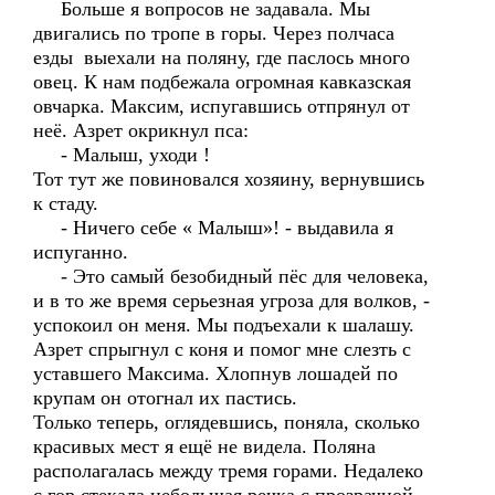
Больше я вопросов не задавала. Мы
двигались по тропе в горы. Через полчаса
езды выехали на поляну, где паслось много
овец. К нам подбежала огромная кавказская
овчарка. Максим, испугавшись отпрянул от
неё. Азрет окрикнул пса:
- Малыш, уходи !
Тот тут же повиновался хозяину, вернувшись
к стаду.
- Ничего себе « Малыш»! - выдавила я
испуганно.
- Это самый безобидный пёс для человека,
и в то же время серьезная угроза для волков, -
успокоил он меня. Мы подъехали к шалашу.
Азрет спрыгнул с коня и помог мне слезть с
уставшего Максима. Хлопнув лошадей по
крупам он отогнал их пастись.
Только теперь, оглядевшись, поняла, сколько
красивых мест я ещё не видела. Поляна
располагалась между тремя горами. Недалеко