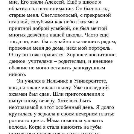
мне. Его звали Алексей. Ещё в школе я
обратила на него внимание. Он был на год
старше меня. Светловолосый, с прекрасной
осанкой, голубыми как небо глазами и
приятной доброй улыбкой, он был мечтой
многих девчёнок нашей школы. Часто ещё
тогда он, как бы случайно оказавшись рядом,
провожал меня до дома, неся мой портфель.
Отцу он тоже нравился. Хорошее воспитание,
данное учителями – родителями, и внешнее
обаяние не могло оставить равнодушным
никого.
Он учился в Нальчике в Университете,
когда я заканчивала школу. Уже последний
экзамен был сдан. Шли приготовления к
выпускному вечеру. Хотелось быть
неотразимой в этот особенный день. Я долго
крутилась у зеркала в своем вечернем платье
розового цвета. Мама помогала уложить
волосы. Когда я стала наносить на губы
помаду она посоветовала отказаться от