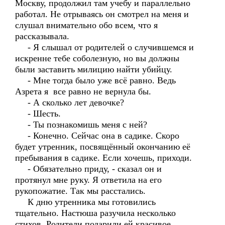
Москву, продолжил там учебу и параллельно
работал. Не отрываясь он смотрел на меня и
слушал внимательно обо всем, что я
рассказывала.
- Я слышал от родителей о случившемся и
искренне тебе соболезную, но вы должны
были заставить милицию найти убийцу.
- Мне тогда было уже всё равно. Ведь
Азрета я все равно не вернула бы.
- А сколько лет девочке?
- Шесть.
- Ты познакомишь меня с ней?
- Конечно. Сейчас она в садике. Скоро
будет утренник, посвящённый окончанию её
пребывания в садике. Если хочешь, приходи.
- Обязательно приду, - сказал он и
протянул мне руку. Я ответила на его
рукопожатие. Так мы расстались.
К дню утренника мы готовились
тщательно. Настюша разучила несколько
стихов. Родители подарили ей красивое