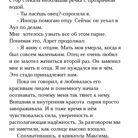
с гор стекала небольшая речка с прозрачной
водой.
- Ты пасёшь овец?-спросила я.
- Иногда помогаю отцу. Сейчас он уехал в
Аул по делам.
Мне хотелось узнать все об этом парне.
Понимая это, Азрет продолжал:
- Я живу с отцом. Мать моя умерла, когда я
был совсем маленьким. Отец ее очень любил
и не захотел жениться второй раз. Он заменил
мне и мать и отца. Я не нуждался ни в чём.
Это стадо принадлежит нам.
Пока он говорил, я любовалась его
красивым лицом и понемногу начала
осознавать, почему меня так тянет к нему.
Внешняя и внутренняя красота парня просто
завораживала. И в тоже время в нём
чувствовалась сила, уверенность и
располагающая надёжность. За разговором мы
не заметили, как солнце высоко взошло.
Спохватившись, я крикнула Максима,