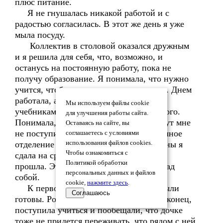
плюс питание.
Я не гнушалась никакой работой и с
радостью согласилась. В этот же день я уже
мыла посуду.
Коллектив в столовой оказался дружным
и я решила для себя, что, возможно, и
останусь на постоянную работу, пока не
получу образование. Я понимала, что нужно
учится, чтобы достичь чего-то в жизни. Днем
работала, а по вечерам сидела над
Мы используем файлы cookie
учебниками. Решила начать с небольшого.
для улучшения работы сайта.
Понимала, что в медицинский институт мне
Оставаясь на сайте, вы
не поступить, но в медучилище на заочное
соглашаетесь с условиями
отделение у меня были шансы. Экзамены я
использования файлов cookies.
Чтобы ознакомиться с
сдала на средние баллы, но по спискам
Политикой обработки
прошла. Это была моя первая победа над
персональных данных и файлов
собой.
cookie,
нажмите здесь
.
К первому сентября мы с дочкой были
Соглашаюсь
готовы. Родители радовались, что я, наконец,
поступила учиться и пообещали, что дочке
тоже не придется переживать, что рядом с ней