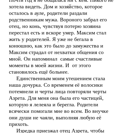
Почти год я не общалась ни с кем. Никого не
хотела видеть. Дом и хозяйство, которое
осталось в ауле, родители раздали
родственникам мужа. Вороного забрал его
отец, но конь, чувствуя потерю хозяина
перестал есть и вскоре умер. Максим стал
жить у родителей. Я уже не бегала в
конюшню, как это было до замужества и
Максим страдал от нехватки общения со
мной. Он напоминал самые счастливые
моменты в моей жизни. И от этого
становилось ещё больнее.
Единственным моим утешением стала
наша дочурка. Со временем её волосики
потемнели и черты лица повторяли черты
Азрета. Для меня она была его частицей,
которую я лелеяла и берегла. Родители
всячески помогали мне во всем. Во внучке
они души не чаяли, выполняя любую её
прихоть.
Изредка приезжал отец Азрета, чтобы