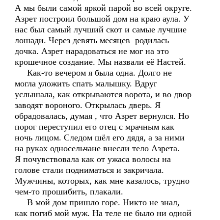
А мы были самой яркой парой во всей округе.
Азрет построил большой дом на краю аула. У
нас был самый лучший скот и самые лучшие
лошади. Через девять месяцев родилась
дочка. Азрет нарадоваться не мог на это
крошечное создание. Мы назвали её Настей.
Как-то вечером я была одна. Долго не
могла уложить спать малышку. Вдруг
услышала, как открываются ворота, и во двор
заводят вороного. Открылась дверь. Я
обрадовалась, думая , что Азрет вернулся. Но
порог переступил его отец с мрачным как
ночь лицом. Следом шёл его дядя, а за ними
на руках односельчане внесли тело Азрета.
Я почувствовала как от ужаса волосы на
голове стали подниматься и закричала.
Мужчины, которых, как мне казалось, трудно
чем-то прошибить, плакали.
В мой дом пришло горе. Никто не знал,
как погиб мой муж. На теле не было ни одной