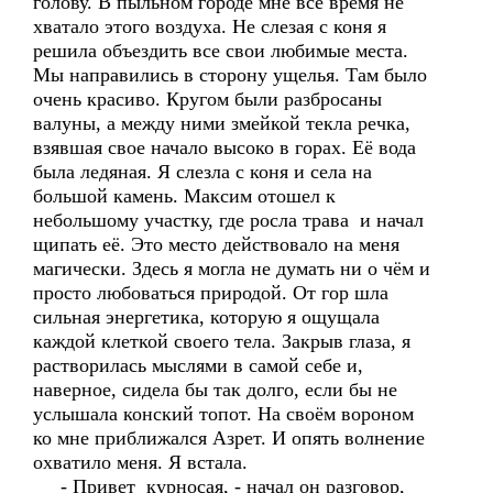
голову. В пыльном городе мне всё время не
хватало этого воздуха. Не слезая с коня я
решила объездить все свои любимые места.
Мы направились в сторону ущелья. Там было
очень красиво. Кругом были разбросаны
валуны, а между ними змейкой текла речка,
взявшая свое начало высоко в горах. Её вода
была ледяная. Я слезла с коня и села на
большой камень. Максим отошел к
небольшому участку, где росла трава и начал
щипать её. Это место действовало на меня
магически. Здесь я могла не думать ни о чём и
просто любоваться природой. От гор шла
сильная энергетика, которую я ощущала
каждой клеткой своего тела. Закрыв глаза, я
растворилась мыслями в самой себе и,
наверное, сидела бы так долго, если бы не
услышала конский топот. На своём вороном
ко мне приближался Азрет. И опять волнение
охватило меня. Я встала.
- Привет курносая, - начал он разговор,