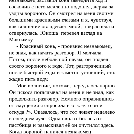
незнакомец заставил коня замедлить ход и
соскочив с него медленно подошел, держа за
уздцы вороного. Он смотрел на меня своими
большими красивыми глазами и я, чувствуя,
как волнение овладевает мной, покраснела и
отвернулась. Юноша перевел взгляд на
Максимку.
- Красивый конь, - произнес незнакомец,
не зная, как начать разговор. Я молчала.
Потом, после небольшой паузы, он подвел
своего вороного к воде. Тот, разгоряченный
после быстрой езды и заметно уставший, стал
жадно пить воду.
Моё волнение, похоже, передалось парню.
Он искоса поглядывал на меня и не знал, как
продолжить разговор. Немного оправившись
от смущения я спросила его « -кто он и
откуда ?». Оказалось, что тот живет недалеко
в соседнем ауле. Одна овца отбилась от
пастбища и разыскивая её он очутился здесь.
Когда вороной напился незнакомец