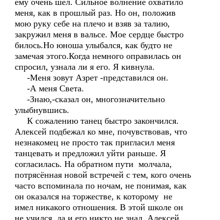
ему очень шёл. Сильное волнение охватило
меня, как в прошлый раз. Но он, положив
мою руку себе на плечо и взяв за талию,
закружил меня в вальсе. Мое сердце быстро
билось.Но юноша улыбался, как будто не
замечая этого.Когда немного оправилась он
спросил, узнала ли я его. Я кивнула.
-Меня зовут Азрет -представился он.
-А меня Света.
-Знаю,-сказал он, многозначительно
улыбнувшись.
К сожалению танец быстро закончился.
Алексей подбежал ко мне, почувствовав, что
незнакомец не просто так пригласил меня
танцевать и предложил уйти раньше. Я
согласилась. На обратном пути молчала,
потрясённая новой встречей с тем, кого очень
часто вспоминала по ночам, не понимая, как
он оказался на торжестве, к которому не
имел никакого отношения. В этой школе он
не учился, да и его никто не знал. Алексей