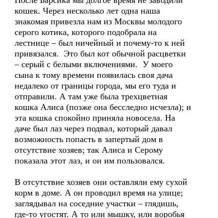
После Барсика мы долгое время не заводили
кошек. Через несколько лет одна наша
знакомая привезла нам из Москвы молодого
серого котика, которого подобрала на
лестнице – был ничейный и почему-то к ней
привязался. Это был кот обычной расцветки
– серый с белыми включениями. У моего
сына к тому времени появилась своя дача
недалеко от границы города, мы его туда и
отправили. А там уже была трехцветная
кошка Алиса (позже она бесследно исчезла); и
эта кошка спокойно приняла новосела. На
даче был лаз через подвал, который давал
возможность попасть в запертый дом в
отсутствие хозяев; так Алиса и Серому
показала этот лаз, и он им пользовался.
В отсутствие хозяев они оставляли ему сухой
корм в доме. А он проводил время на улице;
заглядывал на соседние участки – глядишь,
где-то угостят. А то или мышку, или воробья