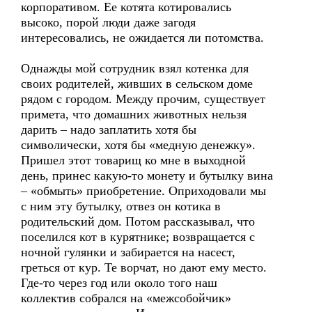
корпоративом. Ее котята котировались
высоко, порой люди даже загодя
интересовались, не ожидается ли потомства.
Однажды мой сотрудник взял котенка для
своих родителей, живших в сельском доме
рядом с городом. Между прочим, существует
примета, что домашних животных нельзя
дарить – надо заплатить хотя бы
символически, хотя бы «медную денежку».
Пришел этот товарищ ко мне в выходной
день, принес какую-то монету и бутылку вина
– «обмыть» приобретение. Оприходовали мы
с ним эту бутылку, отвез он котика в
родительский дом. Потом рассказывал, что
поселился кот в курятнике; возвращается с
ночной гулянки и забирается на насест,
греться от кур. Те ворчат, но дают ему место.
Где-то через год или около того наш
коллектив собрался на «межсобойчик»