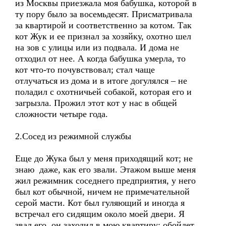
из Москвы приезжала моя бабушка, которой в
ту пору было за восемьдесят. Присматривала
за квартирой и соответственно за котом. Так
кот Жук и ее признал за хозяйку, охотно шел
на зов с улицы или из подвала. И дома не
отходил от нее. А когда бабушка умерла, то
кот что-то почувствовал; стал чаще
отлучаться из дома и в итоге догулялся – не
поладил с охотничьей собакой, которая его и
загрызла. Прожил этот кот у нас в общей
сложности четыре года.
2.Сосед из режимной службы
Еще до Жука был у меня приходящий кот; не
знаю даже, как его звали. Этажом выше меня
жил режимник соседнего предприятия, у него
был кот обычной, ничем не примечательной
серой масти. Кот был гуляющий и иногда я
встречал его сидящим около моей двери. Я
звал его, он заходил в мою квартиру; обойдет