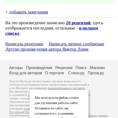
+
добавить замечания
На это произведение написано
20 рецензий
, здесь
отображается последняя, остальные -
в полном
списке
.
Написать рецензию
Написать личное сообщение
Другие произведения автора Виктор Ламм
Авторы
Произведения
Рецензии
Поиск
Магазин
Вход для авторов
О портале
Стихи.ру
Проза.ру
Портал Проза.ру предоставляет авторам возможность
свободной публикации своих литературных произведений в
сети Интернет на основании
пользовательского договора
.
Все авторские права на произведения принадлежат авторам
и охраняются
законом
. Перепечатка произведений возможна
Мы используем файлы cookie
только с согласия его автора, к которому вы можете
обратиться на его авторской странице. Ответственность за
для улучшения работы сайта.
тексты произведений авторы несут самостоятельно на
Оставаясь на сайте, вы
основании
правил публикации
и
законодательства
Российской Федерации
. Данные пользователей
соглашаетесь с условиями
обрабатываются на основании
Политики обработки персональных данных
.