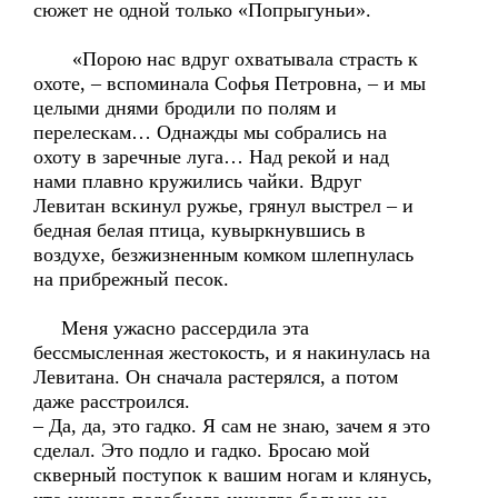
сюжет не одной только «Попрыгуньи».
«Порою нас вдруг охватывала страсть к
охоте, – вспоминала Софья Петровна, – и мы
целыми днями бродили по полям и
перелескам… Однажды мы собрались на
охоту в заречные луга… Над рекой и над
нами плавно кружились чайки. Вдруг
Левитан вскинул ружье, грянул выстрел – и
бедная белая птица, кувыркнувшись в
воздухе, безжизненным комком шлепнулась
на прибрежный песок.
Меня ужасно рассердила эта
бессмысленная жестокость, и я накинулась на
Левитана. Он сначала растерялся, а потом
даже расстроился.
– Да, да, это гадко. Я сам не знаю, зачем я это
сделал. Это подло и гадко. Бросаю мой
скверный поступок к вашим ногам и клянусь,