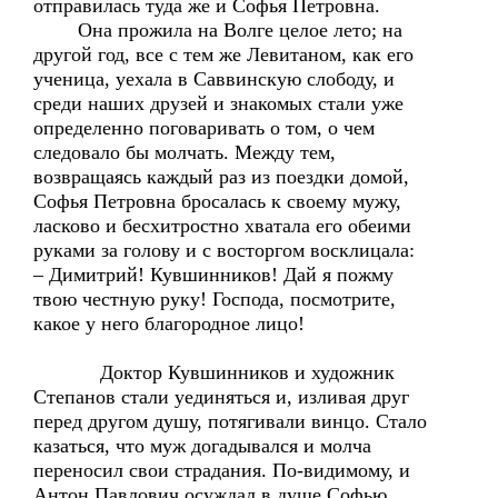
отправилась туда же и Софья Петровна.
Она прожила на Волге целое лето; на
другой год, все с тем же Левитаном, как его
ученица, уехала в Саввинскую слободу, и
среди наших друзей и знакомых стали уже
определенно поговаривать о том, о чем
следовало бы молчать. Между тем,
возвращаясь каждый раз из поездки домой,
Софья Петровна бросалась к своему мужу,
ласково и бесхитростно хватала его обеими
руками за голову и с восторгом восклицала:
– Димитрий! Кувшинников! Дай я пожму
твою честную руку! Господа, посмотрите,
какое у него благородное лицо!
Доктор Кувшинников и художник
Степанов стали уединяться и, изливая друг
перед другом душу, потягивали винцо. Стало
казаться, что муж догадывался и молча
переносил свои страдания. По-видимому, и
Антон Павлович осуждал в душе Софью