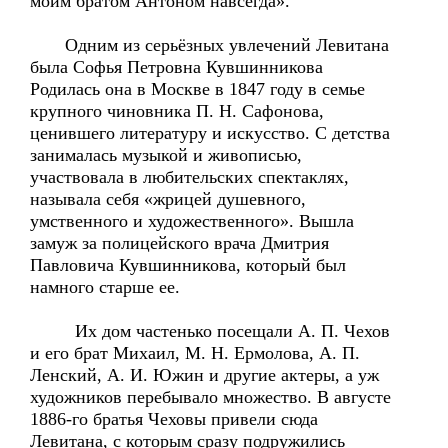
моим братом Антоном навсегда».
Одним из серьёзных увлечений Левитана
была Софья Петровна Кувшинникова
Родилась она в Москве в 1847 году в семье
крупного чиновника П. Н. Сафонова,
ценившего литературу и искусство. С детства
занималась музыкой и живописью,
участвовала в любительских спектаклях,
называла себя «жрицей душевного,
умственного и художественного». Вышла
замуж за полицейского врача Дмитрия
Павловича Кувшинникова, который был
намного старше ее.
Их дом частенько посещали А. П. Чехов
и его брат Михаил, М. Н. Ермолова, А. П.
Ленский, А. И. Южин и другие актеры, а уж
художников перебывало множество. В августе
1886-го братья Чеховы привели сюда
Левитана, с которым сразу подружились