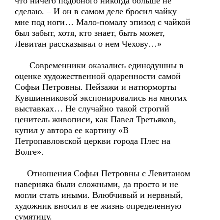
что ничего подобного никогда больше не
сделаю. – И он в самом деле бросил чайку
мне под ноги… Мало-помалу эпизод с чайкой
был забыт, хотя, кто знает, быть может,
Левитан рассказывал о нем Чехову…»
Современники оказались единодушны в
оценке художественной одаренности самой
Софьи Петровны. Пейзажи и натюрморты
Кувшинниковой экспонировались на многих
выставках… Не случайно такой строгий
ценитель живописи, как Павел Третьяков,
купил у автора ее картину «В
Петропавловской церкви города Плес на
Волге».
Отношения Софьи Петровны с Левитаном
наверняка были сложными, да просто и не
могли стать иными. Влюбчивый и нервный,
художник вносил в ее жизнь определенную
сумятицу.