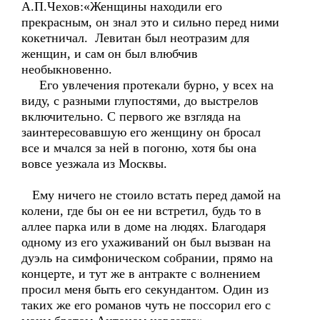
А.П.Чехов:«Женщины находили его
прекрасным, он знал это и сильно перед ними
кокетничал. Левитан был неотразим для
женщин, и сам он был влюбчив
необыкновенно.
Его увлечения протекали бурно, у всех на
виду, с разными глупостями, до выстрелов
включительно. С первого же взгляда на
заинтересовавшую его женщину он бросал
все и мчался за ней в погоню, хотя бы она
вовсе уезжала из Москвы.
Ему ничего не стоило встать перед дамой на
колени, где бы он ее ни встретил, будь то в
аллее парка или в доме на людях. Благодаря
одному из его ухаживаний он был вызван на
дуэль на симфоническом собрании, прямо на
концерте, и тут же в антракте с волнением
просил меня быть его секундантом. Один из
таких же его романов чуть не поссорил его с