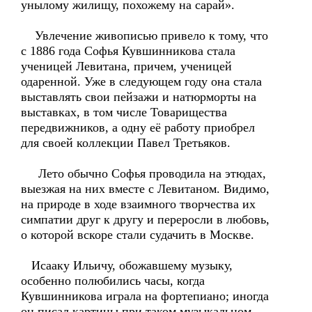
унылому жилищу, похожему на сарай».
Увлечение живописью привело к тому, что
с 1886 года Софья Кувшинникова стала
ученицей Левитана, причем, ученицей
одаренной. Уже в следующем году она стала
выставлять свои пейзажи и натюрморты на
выставках, в том числе Товарищества
передвижников, а одну её работу приобрел
для своей коллекции Павел Третьяков.
Лето обычно Софья проводила на этюдах,
выезжая на них вместе с Левитаном. Видимо,
на природе в ходе взаимного творчества их
симпатии друг к другу и переросли в любовь,
о которой вскоре стали судачить в Москве.
Исааку Ильичу, обожавшему музыку,
особенно полюбились часы, когда
Кувшинникова играла на фортепиано; иногда
он писал картины при таком музыкальном