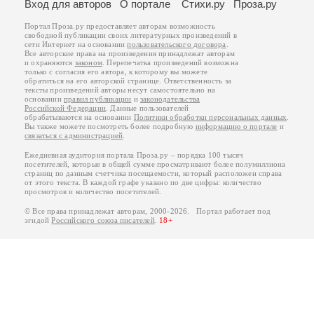
Вход для авторов
О портале
Стихи.ру
Проза.ру
Портал Проза.ру предоставляет авторам возможность
свободной публикации своих литературных произведений в
сети Интернет на основании
пользовательского договора
.
Все авторские права на произведения принадлежат авторам
и охраняются
законом
. Перепечатка произведений возможна
только с согласия его автора, к которому вы можете
обратиться на его авторской странице. Ответственность за
тексты произведений авторы несут самостоятельно на
основании
правил публикации
и
законодательства
Российской Федерации
. Данные пользователей
обрабатываются на основании
Политики обработки персональных данных
.
Вы также можете посмотреть более подробную
информацию о портале
и
связаться с администрацией
.
Ежедневная аудитория портала Проза.ру – порядка 100 тысяч
посетителей, которые в общей сумме просматривают более полумиллиона
страниц по данным счетчика посещаемости, который расположен справа
от этого текста. В каждой графе указано по две цифры: количество
просмотров и количество посетителей.
© Все права принадлежат авторам, 2000-2026. Портал работает под
эгидой
Российского союза писателей
.
18+