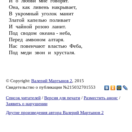
И о любви мне говорят.
Она, как ливень накрывает,
В укромный уголок манит
Златой капелью поливает
И чайной розою ланит.
Под сводом океана - неба,
Перед амвоном алтаря.
Нас повенчают властью Феба,
Под меди звон и хрусталя.
© Copyright:
Валерий Мартынов 2
, 2015
Свидетельство о публикации №215032701553
Список читателей
/
Версия для печати
/
Разместить анонс
/
Заявить о нарушении
Другие произведения автора Валерий Мартынов 2