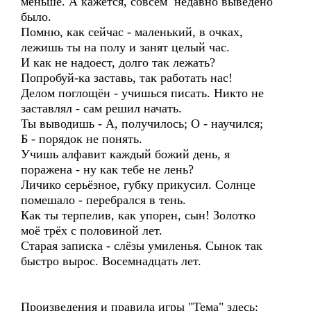
меньше. А кажется, совсем недавно выведено
было.
Помню, как сейчас - маленький, в очках,
лежишь ты на полу и занят целый час.
И как не надоест, долго так лежать?
Попробуй-ка заставь, так работать нас!
Делом поглощён - учишься писать. Никто не
заставлял - сам решил начать.
Ты выводишь - А, получилось; О - научился;
Б - порядок не понять.
Учишь алфавит каждый божий день, я
поражена - ну как тебе не лень?
Личико серьёзное, губку прикусил. Солнце
помешало - перебрался в тень.
Как ты терпелив, как упорен, сын! Золотко
моё трёх с половиной лет.
Старая записка - слёзы умиленья. Сынок так
быстро вырос. Восемнадцать лет.
Произведения и правила игры "Тема" здесь: