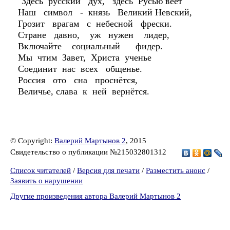
"Здесь русский дух, здесь Русью веет"
Наш символ - князь Великий Невский,
Грозит врагам с небесной фрески.
Стране давно, уж нужен лидер,
Включайте социальный фидер.
Мы чтим Завет, Христа ученье
Соединит нас всех общенье.
Россия ото сна проснётся,
Величье, слава к ней вернётся.
© Copyright:
Валерий Мартынов 2
, 2015
Свидетельство о публикации №215032801312
Список читателей
/
Версия для печати
/
Разместить анонс
/
Заявить о нарушении
Другие произведения автора Валерий Мартынов 2