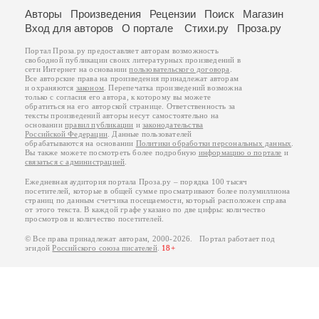
Авторы
Произведения
Рецензии
Поиск
Магазин
Вход для авторов
О портале
Стихи.ру
Проза.ру
Портал Проза.ру предоставляет авторам возможность
свободной публикации своих литературных произведений в
сети Интернет на основании
пользовательского договора
.
Все авторские права на произведения принадлежат авторам
и охраняются
законом
. Перепечатка произведений возможна
только с согласия его автора, к которому вы можете
обратиться на его авторской странице. Ответственность за
тексты произведений авторы несут самостоятельно на
основании
правил публикации
и
законодательства
Российской Федерации
. Данные пользователей
обрабатываются на основании
Политики обработки персональных данных
.
Вы также можете посмотреть более подробную
информацию о портале
и
связаться с администрацией
.
Ежедневная аудитория портала Проза.ру – порядка 100 тысяч
посетителей, которые в общей сумме просматривают более полумиллиона
страниц по данным счетчика посещаемости, который расположен справа
от этого текста. В каждой графе указано по две цифры: количество
просмотров и количество посетителей.
© Все права принадлежат авторам, 2000-2026. Портал работает под
эгидой
Российского союза писателей
.
18+