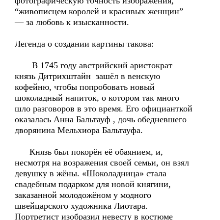
фотографическую точность изображения,
“живописцем королей и красивых женщин”
— за любовь к изысканности.
Легенда о создании картины такова:
В 1745 году австрийский аристократ
князь Дитрихштайн зашёл в венскую
кофейню, чтобы попробовать новый
шоколадный напиток, о котором так много
шло разговоров в это время. Его официанткой
оказалась Анна Бальтауф , дочь обедневшего
дворянина Мельхиора Бальтауфа.
Князь был покорён её обаянием, и,
несмотря на возражения своей семьи, он взял
девушку в жёны. «Шоколадница» стала
свадебным подарком для новой княгини,
заказанной молодожёном у модного
швейцарского художника Лиотара.
Портретист изобразил невесту в костюме