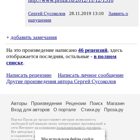
http://www.proza.ru/2012/11/12/1510
Сергей Сусоколов
28.11.2019 13:10
Заявить о
нарушении
+
добавить замечания
На это произведение написано
46 рецензий
, здесь
отображается последняя, остальные -
в полном
списке
.
Написать рецензию
Написать личное сообщение
Другие произведения автора Сергей Сусоколов
Авторы
Произведения
Рецензии
Поиск
Магазин
Вход для авторов
О портале
Стихи.ру
Проза.ру
Портал Проза.ру предоставляет авторам возможность
свободной публикации своих литературных произведений в
сети Интернет на основании
пользовательского договора
.
Все авторские права на произведения принадлежат авторам
и охраняются
законом
. Перепечатка произведений возможна
Мы используем файлы cookie
только с согласия его автора, к которому вы можете