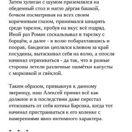
Затем хулиган с шумом приземлялся на
обеденный стол и нагло дёргая башкой,
бочком посматривая на всех своим
коричневым глазом, принимался шнырять
среди тарелок, пробуя на вкус всё подряд.
Иной раз Роман соскальзывал в тарелку с
борщём, а далее - в волю побарахтавшись и
поорав, бандюган цеплялся клювом за край
посудины, вытаскивал себя на волю, а опосля
начинал отряхиваться - да так, что в разные
стороны летели различные ошмётки капусты
с морковкой и свёклой.
Таким образом, привыкнув к данному
зверинцу, наш Алексей принял всё как
должное и в последствии даже перестал
отпихивать от себя котика Барсика, когда тот
начинал пристраиваться к его коленке с
намерениями явно интимного характера.
* * *