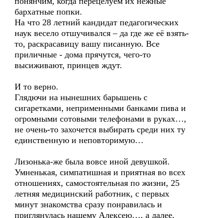
понянчим, когда перецелуем их нежные
бархатные попки.
На что 28 летний кандидат педагогических
наук весело отшучивался – да где же её взять-
то, раскрасавицу вашу писанную. Все
приличные - дома прячутся, чего-то
высиживают, принцев ждут.
И то верно.
Глядючи на нынешних барышень с
сигаретками, неприменными банками пива и
огромными сотовыми телефонами в руках…,
не очень-то захочется выбирать среди них ту
единственную и неповторимую…
Лизонька-же была вовсе иной девушкой.
Умненькая, симпатишная и приятная во всех
отношениях, самостоятельная по жизни, 25
летняя медицинский работник, с первых
минут знакомства сразу понравилась и
приглянулась нашему Алексею…, а далее,