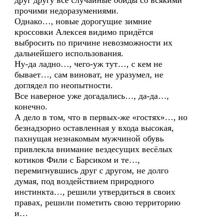
друг другу все случайные обиды со всякими
прочими недоразумениями.
Однако…, новые дорогущие зимние
кроссовки Алексея видимо придётся
выбросить по причине невозможности их
дальнейшего использования.
Ну-да ладно…, чего-уж тут…, с кем не
бывает…, сам виноват, не уразумел, не
доглядел по неопытности.
Все наверное уже догадались…, да-да…,
конечно.
А дело в том, что в первых-же «гостях»…, но
безнадзорно оставленная у входа высокая,
пахнущая незнакомым мужчиной обувь
привлекла внимание вездесущих весёлых
котиков Фили с Барсиком и те…,
перемигнувшись друг с другом, не долго
думая, под воздействием природного
инстинкта…, решили утвердиться в своих
правах, решили пометить свою территорию
и…