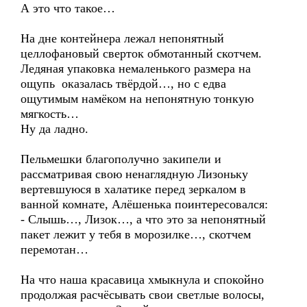
А это что такое…
На дне контейнера лежал непонятный
целлофановый сверток обмотанный скотчем.
Ледяная упаковка немаленького размера на
ощупь оказалась твёрдой…, но с едва
ощутимым намёком на непонятную тонкую
мягкость…
Ну да ладно.
Пельмешки благополучно закипели и
рассматривая свою ненаглядную Лизоньку
вертевшуюся в халатике перед зеркалом в
ванной комнате, Алёшенька поинтересовался:
- Слышь…, Лизок…, а что это за непонятный
пакет лежит у тебя в морозилке…, скотчем
перемотан…
На что наша красавица хмыкнула и спокойно
продолжая расчёсывать свои светлые волосы,