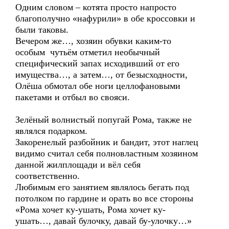
Одним словом – котята просто напросто
благополучно «нафурили» в обе кроссовки и
были таковы.
Вечером же…, хозяин обувки каким-то
особым чутьём отметил необычный
специфический запах исходивший от его
имущества…, а затем…, от безысходности,
Олёша обмотал обе ноги целлофановыми
пакетами и отбыл во свояси.
Зелёный волнистый попугай Рома, также не
являлся подарком.
Закоренелый разбойник и бандит, этот наглец
видимо считал себя полновластным хозяином
данной жилплощади и вёл себя
соответственно.
Любимым его занятием являлось бегать под
потолком по гардине и орать во все стороны
«Рома хочет ку-ушать, Рома хочет ку-
ушать…, давай булочку, давай бу-улочку…»