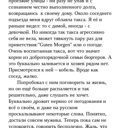
проезжие улицы - ни разу не упав и с
сознанием честно выполненного долга,
возвращаюсь к своему дому. Около соседнего
подъезда меня вдруг облаяла такса. Я её и
раньше видел: то с дамой, иногда - с
девочкой. Но никогда так такса агрессивно
себя не вела, может тявкнуть пару раз для
приветствия:"Guten Morgen" или о погоде.
Очень воспитанная такса, вот что значит
корни из добропорядочной семьи бюргеров. А
это буквально заливается и хозяев рядом нет.
Присмотрелся к ней – кобель. Вроде как
сосед, жалко.
Попробовал с ним поговорить за жизнь,
но он ещё больше распаляется и так
решительно, даже слушать не хочет.
Буквально дрожит нервно от негодования и
всё о своём, и даже на русском
проскальзывают некоторые слова. Понятно,
достали совсем мужика. Теперь пока сам не
успокоится, говорить бесполезно. Жаль, что