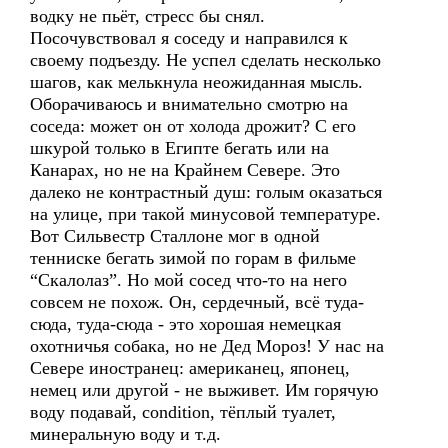
водку не пьёт, стресс бы снял.
Посочувствовал я соседу и направился к
своему подъезду. Не успел сделать несколько
шагов, как мелькнула неожиданная мысль.
Оборачиваюсь и внимательно смотрю на
соседа: может он от холода дрожит? С его
шкурой только в Египте бегать или на
Канарах, но не на Крайнем Севере. Это
далеко не контрастный душ: голым оказаться
на улице, при такой минусовой температуре.
Вот Сильвестр Сталлоне мог в одной
тенниске бегать зимой по горам в фильме
“Скалолаз”. Но мой сосед что-то на него
совсем не похож. Он, сердечный, всё туда-
сюда, туда-сюда - это хорошая немецкая
охотничья собака, но не Дед Мороз! У нас на
Севере иностранец: американец, японец,
немец или другой - не выживет. Им горячую
воду подавай, condition, тёплый туалет,
минеральную воду и т.д.