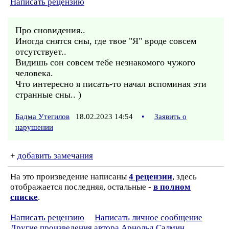
Написать рецензию
Про сновидения..
Иногда снятся сны, где твое "Я" вроде совсем
отсутствует..
Видишь сон совсем тебе незнакомого чужого
человека.
Что интересно я писать-то начал вспоминая эти
странные сны.. )
Бадма Утегилов
18.02.2023 14:54
•
Заявить о
нарушении
+
добавить замечания
На это произведение написаны
4 рецензии
, здесь
отображается последняя, остальные -
в полном
списке
.
Написать рецензию
Написать личное сообщение
Другие произведения автора Арнольд Салмин