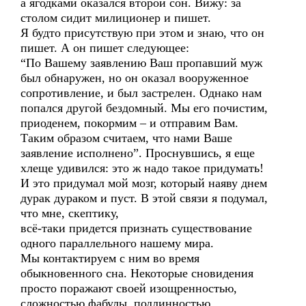
а ягодками оказался второй сон. Вижу: за
столом сидит милиционер и пишет.
Я будто присутствую при этом и знаю, что он
пишет. А он пишет следующее:
“По Вашему заявлению Ваш пропавший муж
был обнаружен, но он оказал вооруженное
сопротивление, и был застрелен. Однако нам
попался другой бездомный. Мы его почистим,
приоденем, покормим – и отправим Вам.
Таким образом считаем, что нами Ваше
заявление исполнено”. Проснувшись, я еще
хлеще удивился: это ж надо такое придумать!
И это придумал мой мозг, который наяву днем
дурак дураком и пуст. В этой связи я подумал,
что мне, скептику,
всё-таки придется признать существование
одного параллельного нашему мира.
Мы контактируем с ним во время
обыкновенного сна. Некоторые сновидения
просто поражают своей изощренностью,
сложностью фабулы, подлинностью