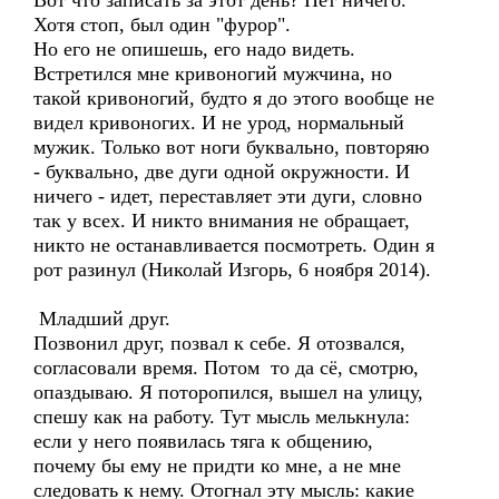
Вот что записать за этот день? Нет ничего.
Хотя стоп, был один "фурор".
Но его не опишешь, его надо видеть.
Встретился мне кривоногий мужчина, но
такой кривоногий, будто я до этого вообще не
видел кривоногих. И не урод, нормальный
мужик. Только вот ноги буквально, повторяю
- буквально, две дуги одной окружности. И
ничего - идет, переставляет эти дуги, словно
так у всех. И никто внимания не обращает,
никто не останавливается посмотреть. Один я
рот разинул (Николай Изгорь, 6 ноября 2014).
Младший друг.
Позвонил друг, позвал к себе. Я отозвался,
согласовали время. Потом то да сё, смотрю,
опаздываю. Я поторопился, вышел на улицу,
спешу как на работу. Тут мысль мелькнула:
если у него появилась тяга к общению,
почему бы ему не придти ко мне, а не мне
следовать к нему. Отогнал эту мысль: какие