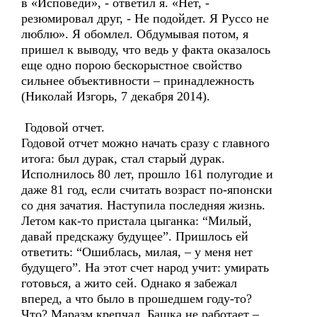
в «Исповеди», - ответил я. «Нет, -
резюмировал друг, - Не подойдет. Я Руссо не
люблю». Я обомлел. Обдумывая потом, я
пришел к выводу, что ведь у факта оказалось
еще одно порою бескорыстное свойство
сильнее объективности – принадлежность
(Николай Изгорь, 7 декабря 2014).
Годовой отчет.
Годовой отчет можно начать сразу с главного
итога: был дурак, стал старый дурак.
Исполнилось 80 лет, прошло 161 полугодие и
даже 81 год, если считать возраст по-японски
со дня зачатия. Наступила последняя жизнь.
Летом как-то пристала цыганка: “Милый,
давай предскажу будущее”. Пришлось ей
ответить: “Ошиблась, милая, – у меня нет
будущего”. На этот счет народ учит: умирать
готовься, а жито сей. Однако я забежал
вперед, а что было в прошедшем году-то?
Что? Маразм крепчал. Башка не работает –