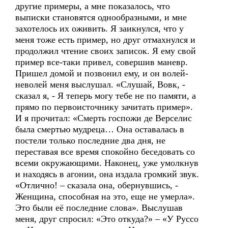
другие примеры, а мне показалось, что
выписки становятся однообразными, и мне
захотелось их оживить. Я заикнулся, что у
меня тоже есть пример, но друг отмахнулся и
продолжил чтение своих записок. Я ему свой
пример все-таки привел, совершив маневр.
Пришел домой и позвонил ему, и он волей-
неволей меня выслушал. «Слушай, Вовк, -
сказал я, - Я теперь могу тебе не по памяти, а
прямо по первоисточнику зачитать пример».
И я прочитал: «Смерть госпожи де Верселис
была смертью мудреца… Она оставалась в
постели только последние два дня, не
переставая все время спокойно беседовать со
всеми окружающими. Наконец, уже умолкнув
и находясь в агонии, она издала громкий звук.
«Отлично! – сказала она, обернувшись, -
Женщина, способная на это, еще не умерла».
Это были её последние слова». Выслушав
меня, друг спросил: «Это откуда?» – «У Руссо