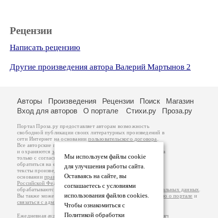
Рецензии
Написать рецензию
Другие произведения автора Валерий Мартынов 2
Авторы
Произведения
Рецензии
Поиск
Магазин
Вход для авторов
О портале
Стихи.ру
Проза.ру
Портал Проза.ру предоставляет авторам возможность
свободной публикации своих литературных произведений в
сети Интернет на основании
пользовательского договора
.
Все авторские права на произведения принадлежат авторам
и охраняются
законом
. Перепечатка произведений возможна
Мы используем файлы cookie
только с согласия его автора, к которому вы можете
обратиться на его авторской странице. Ответственность за
для улучшения работы сайта.
тексты произведений авторы несут самостоятельно на
Оставаясь на сайте, вы
основании
правил публикации
и
законодательства
Российской Федерации
. Данные пользователей
соглашаетесь с условиями
обрабатываются на основании
Политики обработки персональных данных
.
использования файлов cookies.
Вы также можете посмотреть более подробную
информацию о портале
и
связаться с администрацией
.
Чтобы ознакомиться с
Политикой обработки
Ежедневная аудитория портала Проза.ру – порядка 100 тысяч