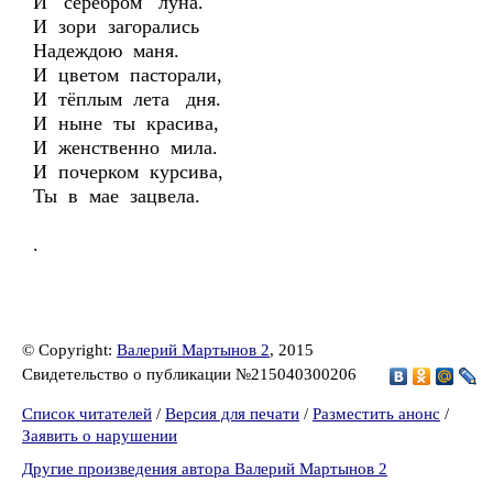
И серебром луна.
И зори загорались
Надеждою маня.
И цветом пасторали,
И тёплым лета дня.
И ныне ты красива,
И женственно мила.
И почерком курсива,
Ты в мае зацвела.
.
© Copyright:
Валерий Мартынов 2
, 2015
Свидетельство о публикации №215040300206
Список читателей
/
Версия для печати
/
Разместить анонс
/
Заявить о нарушении
Другие произведения автора Валерий Мартынов 2