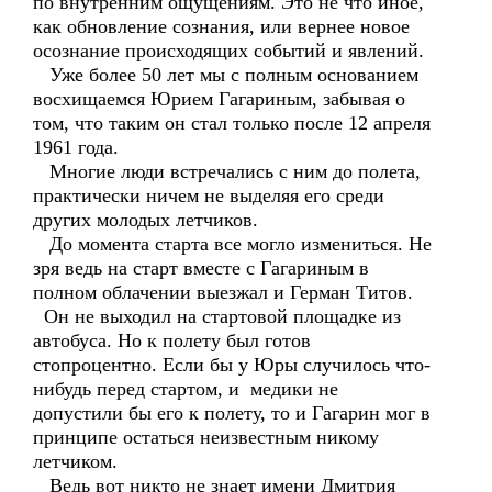
по внутренним ощущениям. Это не что иное,
как обновление сознания, или вернее новое
осознание происходящих событий и явлений.
Уже более 50 лет мы с полным основанием
восхищаемся Юрием Гагариным, забывая о
том, что таким он стал только после 12 апреля
1961 года.
Многие люди встречались с ним до полета,
практически ничем не выделяя его среди
других молодых летчиков.
До момента старта все могло измениться. Не
зря ведь на старт вместе с Гагариным в
полном облачении выезжал и Герман Титов.
Он не выходил на стартовой площадке из
автобуса. Но к полету был готов
стопроцентно. Если бы у Юры случилось что-
нибудь перед стартом, и медики не
допустили бы его к полету, то и Гагарин мог в
принципе остаться неизвестным никому
летчиком.
Ведь вот никто не знает имени Дмитрия