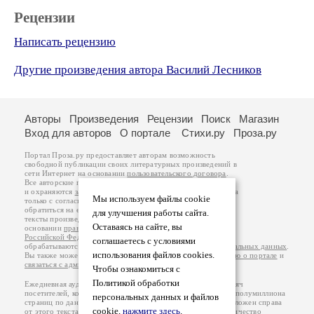
Рецензии
Написать рецензию
Другие произведения автора Василий Лесников
Авторы
Произведения
Рецензии
Поиск
Магазин
Вход для авторов
О портале
Стихи.ру
Проза.ру
Портал Проза.ру предоставляет авторам возможность
свободной публикации своих литературных произведений в
сети Интернет на основании
пользовательского договора
.
Все авторские права на произведения принадлежат авторам
и охраняются
законом
. Перепечатка произведений возможна
Мы используем файлы cookie
только с согласия его автора, к которому вы можете
обратиться на его авторской странице. Ответственность за
для улучшения работы сайта.
тексты произведений авторы несут самостоятельно на
Оставаясь на сайте, вы
основании
правил публикации
и
законодательства
Российской Федерации
. Данные пользователей
соглашаетесь с условиями
обрабатываются на основании
Политики обработки персональных данных
.
использования файлов cookies.
Вы также можете посмотреть более подробную
информацию о портале
и
связаться с администрацией
.
Чтобы ознакомиться с
Политикой обработки
Ежедневная аудитория портала Проза.ру – порядка 100 тысяч
посетителей, которые в общей сумме просматривают более полумиллиона
персональных данных и файлов
страниц по данным счетчика посещаемости, который расположен справа
cookie,
нажмите здесь
.
от этого текста. В каждой графе указано по две цифры: количество