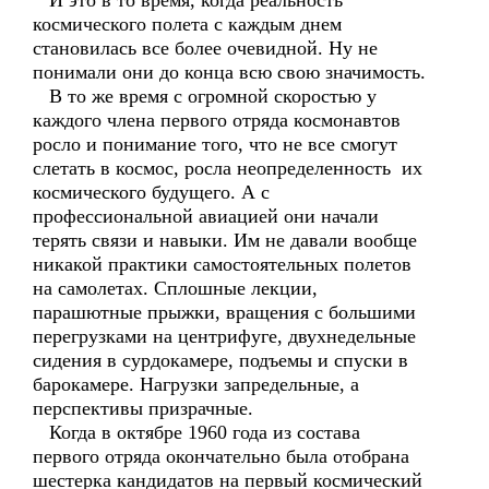
И это в то время, когда реальность
космического полета с каждым днем
становилась все более очевидной. Ну не
понимали они до конца всю свою значимость.
В то же время с огромной скоростью у
каждого члена первого отряда космонавтов
росло и понимание того, что не все смогут
слетать в космос, росла неопределенность их
космического будущего. А с
профессиональной авиацией они начали
терять связи и навыки. Им не давали вообще
никакой практики самостоятельных полетов
на самолетах. Сплошные лекции,
парашютные прыжки, вращения с большими
перегрузками на центрифуге, двухнедельные
сидения в сурдокамере, подъемы и спуски в
барокамере. Нагрузки запредельные, а
перспективы призрачные.
Когда в октябре 1960 года из состава
первого отряда окончательно была отобрана
шестерка кандидатов на первый космический